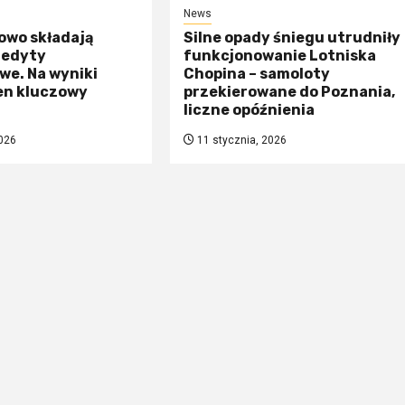
News
owo składają
Silne opady śniegu utrudniły
redyty
funkcjonowanie Lotniska
we. Na wyniki
Chopina – samoloty
en kluczowy
przekierowane do Poznania,
liczne opóźnienia
026
11 stycznia, 2026