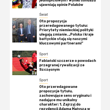
jednopłciowym? Wyniki sondażu
ujawniają opinie Polaków
Świat
Oto propozycja
przeredagowanego tytułu:
Priorytety niemieckiej polityki
ulegają zmianie. „Polska i kraje
bałtyckie stają się naszymi
kluczowymi partnerami”
Sport
Fabiański szczerze o powodach
przegranej rywalizacji ze
Szczęsnym
Sport
Oto przeredagowane
propozycje tytułu,
zachowujące sens oryginału i
nadające mu unikalny
charakter: 1. Zajrzyj do
rezydencji Adama Małysza w