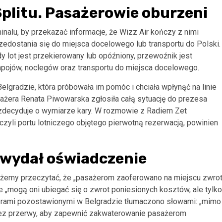
Splitu. Pasażerowie oburzeni
nalu, by przekazać informacje, że Wizz Air kończy z nimi
zedostania się do miejsca docelowego lub transportu do Polski.
lot jest przekierowany lub opóźniony, przewoźnik jest
ojów, noclegów oraz transportu do miejsca docelowego.
gradzie, która próbowała im pomóc i chciała wpłynąć na linie
ażera Renata Piwowarska zgłosiła całą sytuację do prezesa
i zdecyduje o wymiarze kary. W rozmowie z Radiem Zet
, czyli portu lotniczego objętego pierwotną rezerwacją, powinien
 wydał oświadczenie
ożemy przeczytać, że „pasażerom zaoferowano na miejscu zwro
e „mogą oni ubiegać się o zwrot poniesionych kosztów, ale tylko
żerami pozostawionymi w Belgradzie tłumaczono słowami: „mimo
bez przerwy, aby zapewnić zakwaterowanie pasażerom