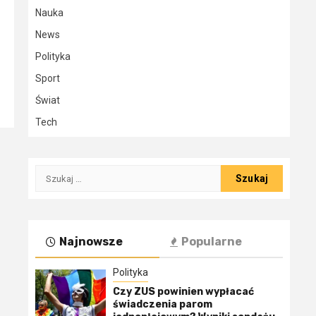
Nauka
News
Polityka
Sport
Świat
Tech
Szukaj:
Najnowsze
Popularne
Polityka
Czy ZUS powinien wypłacać
świadczenia parom