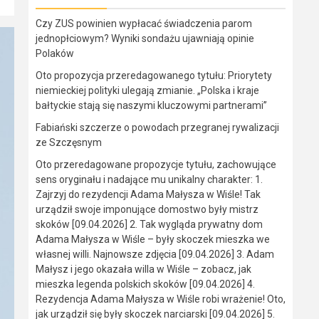
Czy ZUS powinien wypłacać świadczenia parom
jednopłciowym? Wyniki sondażu ujawniają opinie
Polaków
Oto propozycja przeredagowanego tytułu: Priorytety
niemieckiej polityki ulegają zmianie. „Polska i kraje
bałtyckie stają się naszymi kluczowymi partnerami”
Fabiański szczerze o powodach przegranej rywalizacji
ze Szczęsnym
Oto przeredagowane propozycje tytułu, zachowujące
sens oryginału i nadające mu unikalny charakter: 1.
Zajrzyj do rezydencji Adama Małysza w Wiśle! Tak
urządził swoje imponujące domostwo były mistrz
skoków [09.04.2026] 2. Tak wygląda prywatny dom
Adama Małysza w Wiśle – były skoczek mieszka we
własnej willi. Najnowsze zdjęcia [09.04.2026] 3. Adam
Małysz i jego okazała willa w Wiśle – zobacz, jak
mieszka legenda polskich skoków [09.04.2026] 4.
Rezydencja Adama Małysza w Wiśle robi wrażenie! Oto,
jak urządził się były skoczek narciarski [09.04.2026] 5.