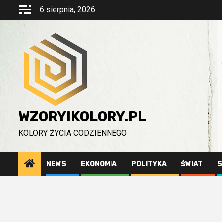
Przejdź
6 sierpnia, 2026
do
treści
WZORYIKOLORY.PL
KOLORY ŻYCIA CODZIENNEGO
NEWS
EKONOMIA
POLITYKA
ŚWIAT
S