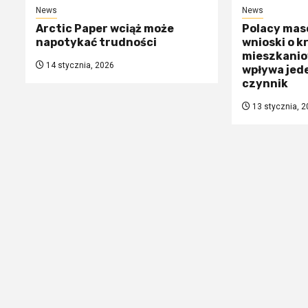
News
News
Arctic Paper wciąż może
Polacy mas
napotykać trudności
wnioski o k
mieszkanio
14 stycznia, 2026
wpływa jed
czynnik
13 stycznia, 2