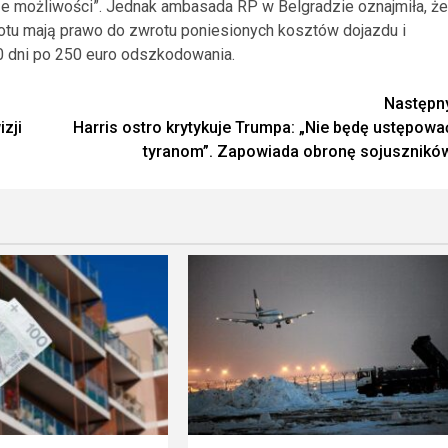
sze możliwości”. Jednak ambasada RP w Belgradzie oznajmiła, że
otu mają prawo do zwrotu poniesionych kosztów dojazdu i
0 dni po 250 euro odszkodowania.
Następn
izji
Harris ostro krytykuje Trumpa: „Nie będę ustępowa
tyranom”. Zapowiada obronę sojusznikó