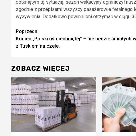
dotkniętym tą sytuacją, sezon wakacyjny ograniczył na
zgodnie z przepisami wszyscy pasażerowie feralnego l
wyżywienia. Dodatkowo powinni oni otrzymać w ciągu 3
Zobacz
Poprzedni
Koniec „Polski uśmiechniętej” – nie bedzie śmiałych w
wpisy
z Tuskiem na czele.
ZOBACZ WIĘCEJ