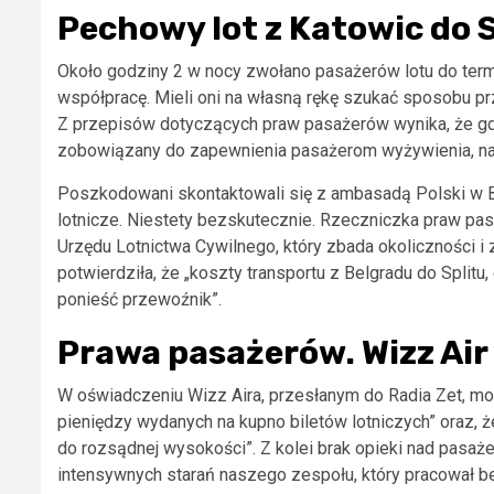
Pechowy lot z Katowic do 
Około godziny 2 w nocy zwołano pasażerów lotu do termi
współpracę. Mieli oni na własną rękę szukać sposobu pr
Z przepisów dotyczących praw pasażerów wynika, że gdy 
zobowiązany do zapewnienia pasażerom wyżywienia, nap
Poszkodowani skontaktowali się z ambasadą Polski w Bel
lotnicze. Niestety bezskutecznie. Rzeczniczka praw pas
Urzędu Lotnictwa Cywilnego, który zbada okoliczności 
potwierdziła, że „koszty transportu z Belgradu do Splitu
ponieść przewoźnik”.
Prawa pasażerów. Wizz Air
W oświadczeniu Wizz Aira, przesłanym do Radia Zet, m
pieniędzy wydanych na kupno biletów lotniczych” oraz, ż
do rozsądnej wysokości”. Z kolei brak opieki nad pasa
intensywnych starań naszego zespołu, który pracował 