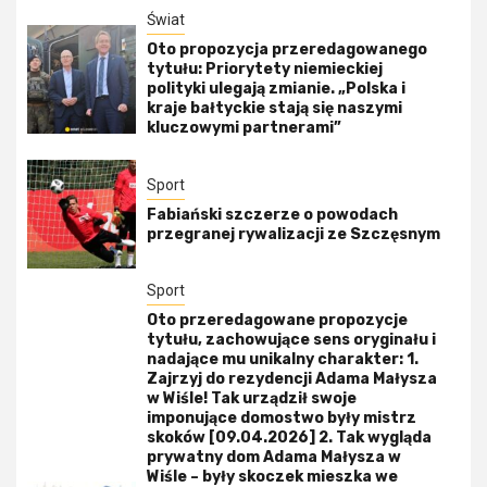
Świat
Oto propozycja przeredagowanego
tytułu: Priorytety niemieckiej
polityki ulegają zmianie. „Polska i
kraje bałtyckie stają się naszymi
kluczowymi partnerami”
Sport
Fabiański szczerze o powodach
przegranej rywalizacji ze Szczęsnym
Sport
Oto przeredagowane propozycje
tytułu, zachowujące sens oryginału i
nadające mu unikalny charakter: 1.
Zajrzyj do rezydencji Adama Małysza
w Wiśle! Tak urządził swoje
imponujące domostwo były mistrz
skoków [09.04.2026] 2. Tak wygląda
prywatny dom Adama Małysza w
Wiśle – były skoczek mieszka we