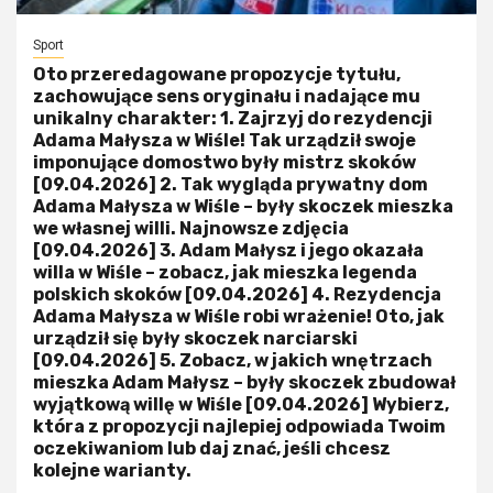
Sport
Oto przeredagowane propozycje tytułu,
zachowujące sens oryginału i nadające mu
unikalny charakter: 1. Zajrzyj do rezydencji
Adama Małysza w Wiśle! Tak urządził swoje
imponujące domostwo były mistrz skoków
[09.04.2026] 2. Tak wygląda prywatny dom
Adama Małysza w Wiśle – były skoczek mieszka
we własnej willi. Najnowsze zdjęcia
[09.04.2026] 3. Adam Małysz i jego okazała
willa w Wiśle – zobacz, jak mieszka legenda
polskich skoków [09.04.2026] 4. Rezydencja
Adama Małysza w Wiśle robi wrażenie! Oto, jak
urządził się były skoczek narciarski
[09.04.2026] 5. Zobacz, w jakich wnętrzach
mieszka Adam Małysz – były skoczek zbudował
wyjątkową willę w Wiśle [09.04.2026] Wybierz,
która z propozycji najlepiej odpowiada Twoim
oczekiwaniom lub daj znać, jeśli chcesz
kolejne warianty.