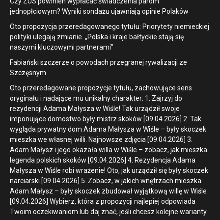
Czy ZUS powinien wypłacać świadczenia parom
jednopłciowym? Wyniki sondażu ujawniają opinie Polaków
Oto propozycja przeredagowanego tytułu: Priorytety niemieckiej
polityki ulegają zmianie. „Polska i kraje bałtyckie stają się
naszymi kluczowymi partnerami”
Fabiański szczerze o powodach przegranej rywalizacji ze
Szczęsnym
Oto przeredagowane propozycje tytułu, zachowujące sens
oryginału i nadające mu unikalny charakter: 1. Zajrzyj do
rezydencji Adama Małysza w Wiśle! Tak urządził swoje
imponujące domostwo były mistrz skoków [09.04.2026] 2. Tak
wygląda prywatny dom Adama Małysza w Wiśle – były skoczek
mieszka we własnej willi. Najnowsze zdjęcia [09.04.2026] 3.
Adam Małysz i jego okazała willa w Wiśle – zobacz, jak mieszka
legenda polskich skoków [09.04.2026] 4. Rezydencja Adama
Małysza w Wiśle robi wrażenie! Oto, jak urządził się były skoczek
narciarski [09.04.2026] 5. Zobacz, w jakich wnętrzach mieszka
Adam Małysz – były skoczek zbudował wyjątkową willę w Wiśle
[09.04.2026] Wybierz, która z propozycji najlepiej odpowiada
Twoim oczekiwaniom lub daj znać, jeśli chcesz kolejne warianty.