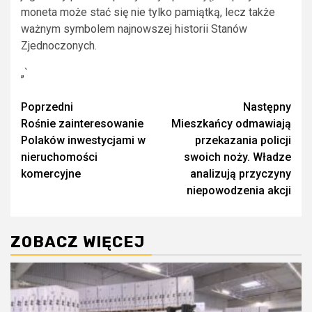
moneta może stać się nie tylko pamiątką, lecz także
ważnym symbolem najnowszej historii Stanów
Zjednoczonych.
„`
Zobacz
Poprzedni
Następny
Rośnie zainteresowanie
Mieszkańcy odmawiają
wpisy
Polaków inwestycjami w
przekazania policji
nieruchomości
swoich noży. Władze
komercyjne
analizują przyczyny
niepowodzenia akcji
ZOBACZ WIĘCEJ