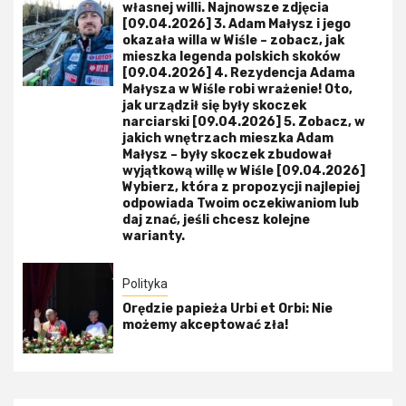
własnej willi. Najnowsze zdjęcia
[09.04.2026] 3. Adam Małysz i jego
okazała willa w Wiśle – zobacz, jak
mieszka legenda polskich skoków
[09.04.2026] 4. Rezydencja Adama
Małysza w Wiśle robi wrażenie! Oto,
jak urządził się były skoczek
narciarski [09.04.2026] 5. Zobacz, w
jakich wnętrzach mieszka Adam
Małysz – były skoczek zbudował
wyjątkową willę w Wiśle [09.04.2026]
Wybierz, która z propozycji najlepiej
odpowiada Twoim oczekiwaniom lub
daj znać, jeśli chcesz kolejne
warianty.
Polityka
Orędzie papieża Urbi et Orbi: Nie
możemy akceptować zła!