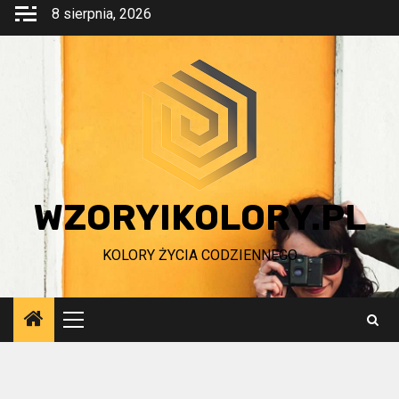
Przejdź
8 sierpnia, 2026
do
treści
WZORYIKOLORY.PL
KOLORY ŻYCIA CODZIENNEGO
Menu
główne