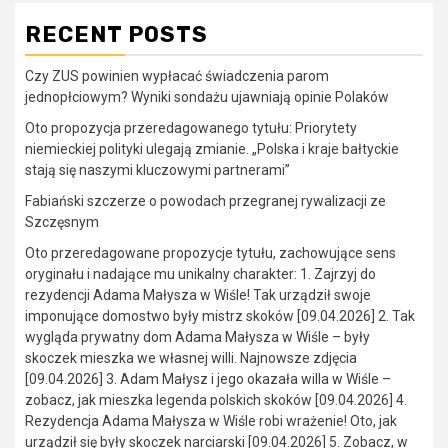
RECENT POSTS
Czy ZUS powinien wypłacać świadczenia parom
jednopłciowym? Wyniki sondażu ujawniają opinie Polaków
Oto propozycja przeredagowanego tytułu: Priorytety
niemieckiej polityki ulegają zmianie. „Polska i kraje bałtyckie
stają się naszymi kluczowymi partnerami”
Fabiański szczerze o powodach przegranej rywalizacji ze
Szczęsnym
Oto przeredagowane propozycje tytułu, zachowujące sens
oryginału i nadające mu unikalny charakter: 1. Zajrzyj do
rezydencji Adama Małysza w Wiśle! Tak urządził swoje
imponujące domostwo były mistrz skoków [09.04.2026] 2. Tak
wygląda prywatny dom Adama Małysza w Wiśle – były
skoczek mieszka we własnej willi. Najnowsze zdjęcia
[09.04.2026] 3. Adam Małysz i jego okazała willa w Wiśle –
zobacz, jak mieszka legenda polskich skoków [09.04.2026] 4.
Rezydencja Adama Małysza w Wiśle robi wrażenie! Oto, jak
urządził się były skoczek narciarski [09.04.2026] 5. Zobacz, w