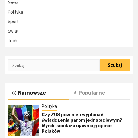
News
Polityka
Sport
Świat
Tech
Szukaj:
Najnowsze
Popularne
Polityka
Czy ZUS powinien wypłacać
świadczenia parom jednopłciowym?
Wyniki sondażu ujawniają opinie
Polaków