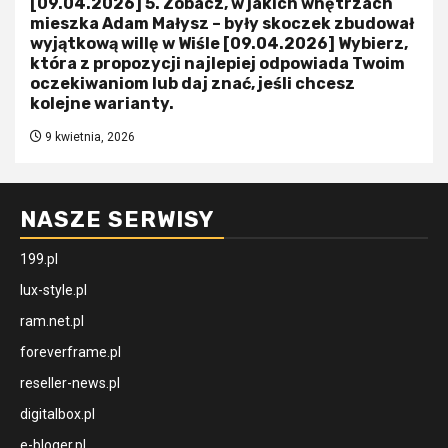
[09.04.2026] 5. Zobacz, w jakich wnętrzach
mieszka Adam Małysz – były skoczek zbudował
wyjątkową willę w Wiśle [09.04.2026] Wybierz,
która z propozycji najlepiej odpowiada Twoim
oczekiwaniom lub daj znać, jeśli chcesz
kolejne warianty.
9 kwietnia, 2026
NASZE SERWISY
199.pl
lux-style.pl
ram.net.pl
foreverframe.pl
reseller-news.pl
digitalbox.pl
e-bloger.pl