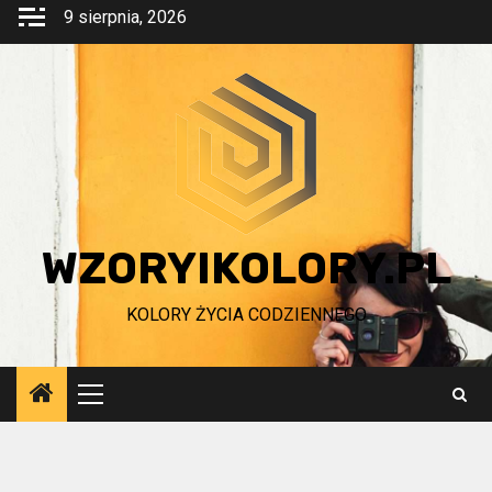
Przejdź
9 sierpnia, 2026
do
treści
WZORYIKOLORY.PL
KOLORY ŻYCIA CODZIENNEGO
Menu
główne