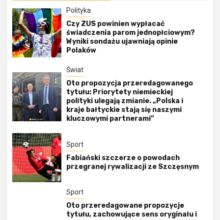
Polityka
Czy ZUS powinien wypłacać
świadczenia parom jednopłciowym?
Wyniki sondażu ujawniają opinie
Polaków
Świat
Oto propozycja przeredagowanego
tytułu: Priorytety niemieckiej
polityki ulegają zmianie. „Polska i
kraje bałtyckie stają się naszymi
kluczowymi partnerami”
Sport
Fabiański szczerze o powodach
przegranej rywalizacji ze Szczęsnym
Sport
Oto przeredagowane propozycje
tytułu, zachowujące sens oryginału i