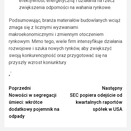
efektywność energetyczną i działania na rzecz
zwiększenia odporności na wahania rynkowe.
Podsumowując, branża materiałów budowlanych wciąż
zmaga się z licznymi wyzwaniami
makroekonomicznymi i zmiennym otoczeniem
rynkowym. Mimo tego, wiele firm intensyfikuje działania
rozwojowe i szuka nowych rynków, aby zwiększyć
swoją konkurencyjność oraz przygotować się na
przyszły wzrost koniunktury.
„`
Zobacz
Poprzedni
Następny
Nowości w segregacji
SEC popiera odejście od
wpisy
śmieci: wkrótce
kwartalnych raportów
dodatkowy pojemnik na
spółek w USA
odpady