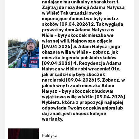
nadające mu unikalny charakter: 1.
Zajrzyj do rezydencji Adama Małysza
w Wiśle! Tak urządził swoje
imponujące domostwo były mistrz
skoków [09.04.2026] 2. Tak wygląda
prywatny dom Adama Małysza w
Wiśle – były skoczek mieszka we
własnej willi. Najnowsze zdjęcia
[09.04.2026] 3. Adam Małysz i jego
okazała willa w Wiśle – zobacz, jak
mieszka legenda polskich skoków
[09.04.2026] 4. Rezydencja Adama
Małysza w Wiśle robi wrażenie! Oto,
jak urządził się były skoczek
narciarski [09.04.2026] 5. Zobacz, w
jakich wnętrzach mieszka Adam
Małysz – były skoczek zbudował
wyjątkową willę w Wiśle [09.04.2026]
Wybierz, która z propozycji najlepiej
odpowiada Twoim oczekiwaniom lub
daj znać, jeśli chcesz kolejne
warianty.
Polityka