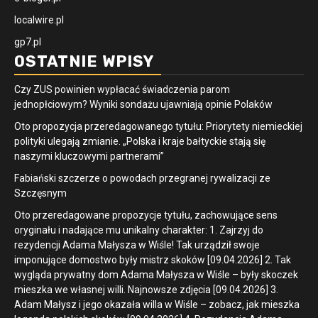
localwire.pl
gp7.pl
OSTATNIE WPISY
Czy ZUS powinien wypłacać świadczenia parom
jednopłciowym? Wyniki sondażu ujawniają opinie Polaków
Oto propozycja przeredagowanego tytułu: Priorytety niemieckiej
polityki ulegają zmianie. „Polska i kraje bałtyckie stają się
naszymi kluczowymi partnerami”
Fabiański szczerze o powodach przegranej rywalizacji ze
Szczęsnym
Oto przeredagowane propozycje tytułu, zachowujące sens
oryginału i nadające mu unikalny charakter: 1. Zajrzyj do
rezydencji Adama Małysza w Wiśle! Tak urządził swoje
imponujące domostwo były mistrz skoków [09.04.2026] 2. Tak
wygląda prywatny dom Adama Małysza w Wiśle – były skoczek
mieszka we własnej willi. Najnowsze zdjęcia [09.04.2026] 3.
Adam Małysz i jego okazała willa w Wiśle – zobacz, jak mieszka