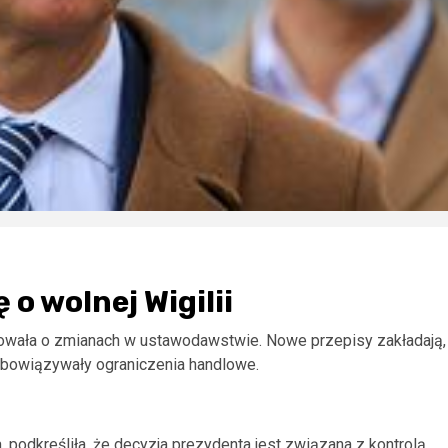
o wolnej Wigilii
mowała o zmianach w ustawodawstwie. Nowe przepisy zakładają,
 obowiązywały ograniczenia handlowe.
 podkreśliła, że decyzja prezydenta jest związana z kontrolą