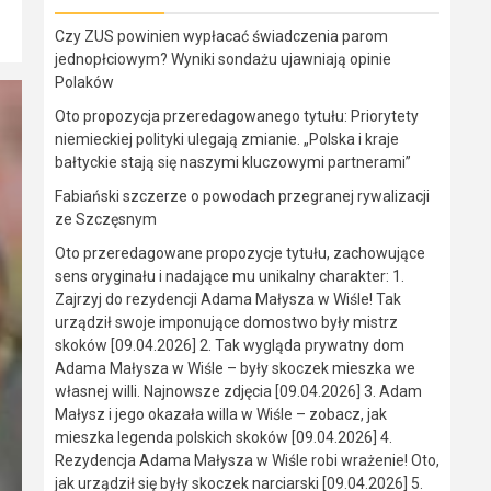
Czy ZUS powinien wypłacać świadczenia parom
jednopłciowym? Wyniki sondażu ujawniają opinie
Polaków
Oto propozycja przeredagowanego tytułu: Priorytety
niemieckiej polityki ulegają zmianie. „Polska i kraje
bałtyckie stają się naszymi kluczowymi partnerami”
Fabiański szczerze o powodach przegranej rywalizacji
ze Szczęsnym
Oto przeredagowane propozycje tytułu, zachowujące
sens oryginału i nadające mu unikalny charakter: 1.
Zajrzyj do rezydencji Adama Małysza w Wiśle! Tak
urządził swoje imponujące domostwo były mistrz
skoków [09.04.2026] 2. Tak wygląda prywatny dom
Adama Małysza w Wiśle – były skoczek mieszka we
własnej willi. Najnowsze zdjęcia [09.04.2026] 3. Adam
Małysz i jego okazała willa w Wiśle – zobacz, jak
mieszka legenda polskich skoków [09.04.2026] 4.
Rezydencja Adama Małysza w Wiśle robi wrażenie! Oto,
jak urządził się były skoczek narciarski [09.04.2026] 5.