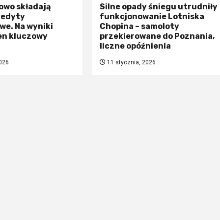
owo składają
Silne opady śniegu utrudniły
redyty
funkcjonowanie Lotniska
we. Na wyniki
Chopina – samoloty
en kluczowy
przekierowane do Poznania,
liczne opóźnienia
026
11 stycznia, 2026