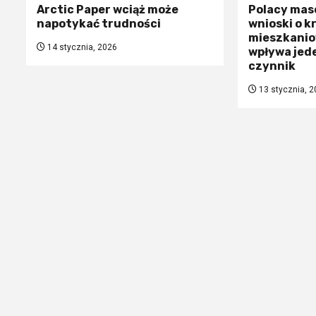
Arctic Paper wciąż może
Polacy mas
napotykać trudności
wnioski o k
mieszkanio
14 stycznia, 2026
wpływa jed
czynnik
13 stycznia, 2