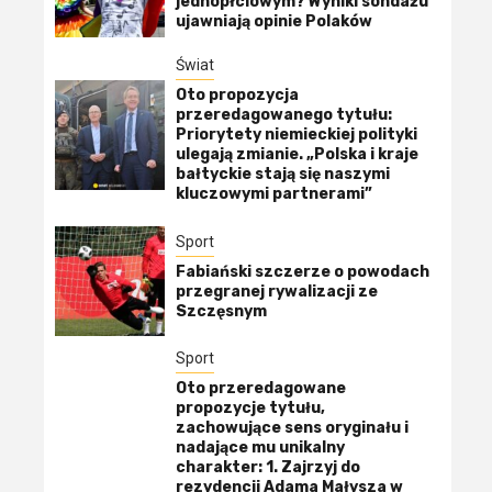
jednopłciowym? Wyniki sondażu
ujawniają opinie Polaków
Świat
Oto propozycja
przeredagowanego tytułu:
Priorytety niemieckiej polityki
ulegają zmianie. „Polska i kraje
bałtyckie stają się naszymi
kluczowymi partnerami”
Sport
Fabiański szczerze o powodach
przegranej rywalizacji ze
Szczęsnym
Sport
Oto przeredagowane
propozycje tytułu,
zachowujące sens oryginału i
nadające mu unikalny
charakter: 1. Zajrzyj do
rezydencji Adama Małysza w