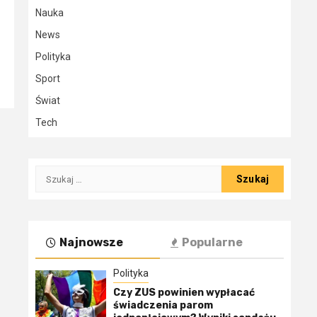
Nauka
News
Polityka
Sport
Świat
Tech
Szukaj:
Najnowsze
Popularne
Polityka
Czy ZUS powinien wypłacać
świadczenia parom