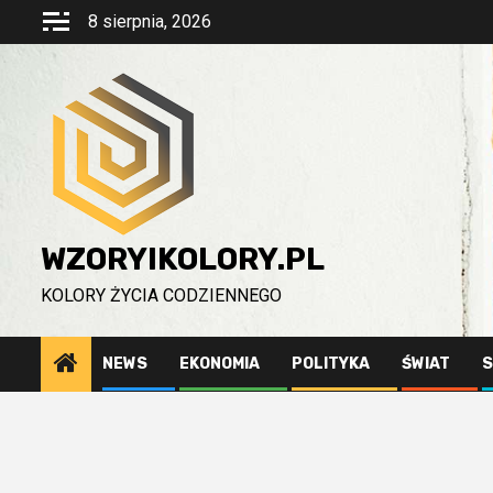
Przejdź
8 sierpnia, 2026
do
treści
WZORYIKOLORY.PL
KOLORY ŻYCIA CODZIENNEGO
NEWS
EKONOMIA
POLITYKA
ŚWIAT
S