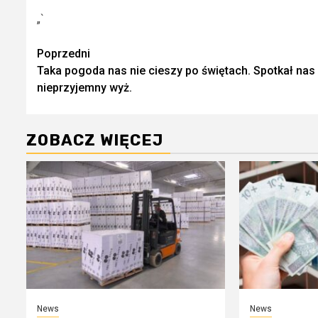
„`
Zobacz
Poprzedni
Taka pogoda nas nie cieszy po świętach. Spotkał nas
wpisy
nieprzyjemny wyż.
ZOBACZ WIĘCEJ
News
News