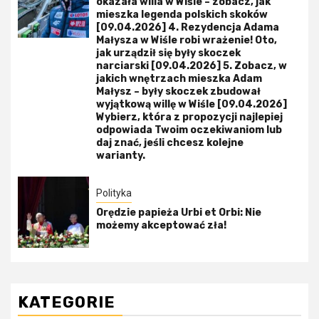
okazała willa w Wiśle – zobacz, jak
mieszka legenda polskich skoków
[09.04.2026] 4. Rezydencja Adama
Małysza w Wiśle robi wrażenie! Oto,
jak urządził się były skoczek
narciarski [09.04.2026] 5. Zobacz, w
jakich wnętrzach mieszka Adam
Małysz – były skoczek zbudował
wyjątkową willę w Wiśle [09.04.2026]
Wybierz, która z propozycji najlepiej
odpowiada Twoim oczekiwaniom lub
daj znać, jeśli chcesz kolejne
warianty.
Polityka
Orędzie papieża Urbi et Orbi: Nie
możemy akceptować zła!
KATEGORIE