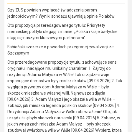
Czy ZUS powinien wypłacać świadczenia parom
jednopłciowym? Wyniki sondażu ujawniają opinie Polaków
Oto propozycja przeredagowanego tytułu: Priorytety
niemieckiej polityki ulegają zmianie. „Polska i kraje bałtyckie
stają się naszymi kluczowymi partnerami”
Fabiański szczerze o powodach przegranej rywalizacji ze
Szczęsnym
Oto przeredagowane propozycje tytułu, zachowujące sens
oryginału i nadające mu unikalny charakter: 1. Zajrzyj do
rezydencji Adama Małysza w Wiśle! Tak urządził swoje
imponujące domostwo były mistrz skoków [09.04.2026] 2. Tak
wygląda prywatny dom Adama Małysza w Wiśle – były
skoczek mieszka we własnej willi. Najnowsze zdjęcia
[09.04.2026] 3. Adam Małysz i jego okazała willa w Wiśle –
zobacz, jak mieszka legenda polskich skoków [09.04.2026] 4.
Rezydencja Adama Małysza w Wiśle robi wrażenie! Oto, jak
urządził się były skoczek narciarski [09.04.2026] 5. Zobacz, w
jakich wnętrzach mieszka Adam Małysz – były skoczek
zbudował wyjątkową willę w Wiśle [09.04.2026] Wybierz, która