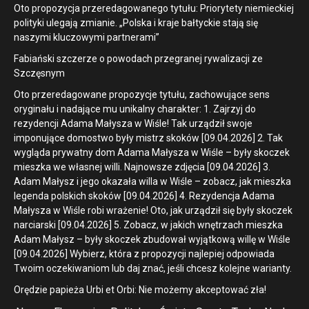
Oto propozycja przeredagowanego tytułu: Priorytety niemieckiej
polityki ulegają zmianie. „Polska i kraje bałtyckie stają się
naszymi kluczowymi partnerami”
Fabiański szczerze o powodach przegranej rywalizacji ze
Szczęsnym
Oto przeredagowane propozycje tytułu, zachowujące sens
oryginału i nadające mu unikalny charakter: 1. Zajrzyj do
rezydencji Adama Małysza w Wiśle! Tak urządził swoje
imponujące domostwo były mistrz skoków [09.04.2026] 2. Tak
wygląda prywatny dom Adama Małysza w Wiśle – były skoczek
mieszka we własnej willi. Najnowsze zdjęcia [09.04.2026] 3.
Adam Małysz i jego okazała willa w Wiśle – zobacz, jak mieszka
legenda polskich skoków [09.04.2026] 4. Rezydencja Adama
Małysza w Wiśle robi wrażenie! Oto, jak urządził się były skoczek
narciarski [09.04.2026] 5. Zobacz, w jakich wnętrzach mieszka
Adam Małysz – były skoczek zbudował wyjątkową willę w Wiśle
[09.04.2026] Wybierz, która z propozycji najlepiej odpowiada
Twoim oczekiwaniom lub daj znać, jeśli chcesz kolejne warianty.
Orędzie papieża Urbi et Orbi: Nie możemy akceptować zła!