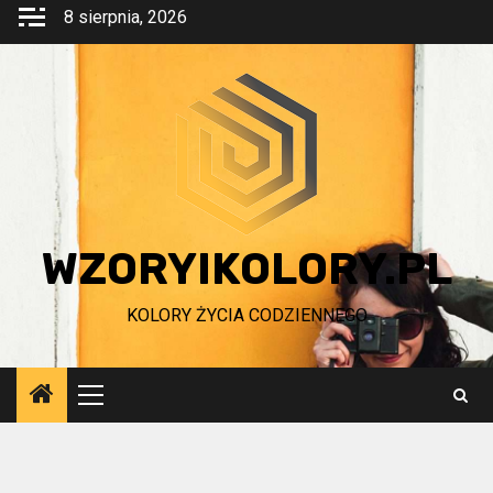
Przejdź
8 sierpnia, 2026
do
treści
WZORYIKOLORY.PL
KOLORY ŻYCIA CODZIENNEGO
Menu
główne