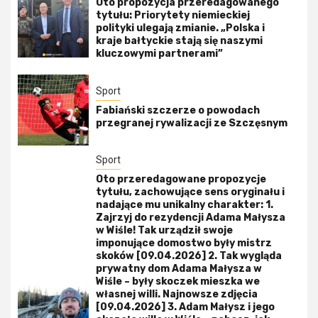
Oto propozycja przeredagowanego
tytułu: Priorytety niemieckiej
polityki ulegają zmianie. „Polska i
kraje bałtyckie stają się naszymi
kluczowymi partnerami”
Sport
Fabiański szczerze o powodach
przegranej rywalizacji ze Szczęsnym
Sport
Oto przeredagowane propozycje
tytułu, zachowujące sens oryginału i
nadające mu unikalny charakter: 1.
Zajrzyj do rezydencji Adama Małysza
w Wiśle! Tak urządził swoje
imponujące domostwo były mistrz
skoków [09.04.2026] 2. Tak wygląda
prywatny dom Adama Małysza w
Wiśle – były skoczek mieszka we
własnej willi. Najnowsze zdjęcia
[09.04.2026] 3. Adam Małysz i jego