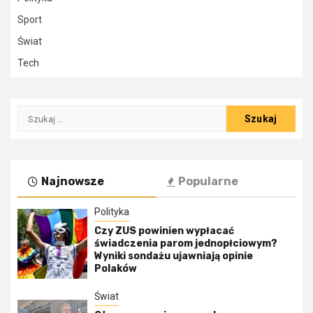
Sport
Świat
Tech
Szukaj:
Najnowsze
Popularne
Polityka
Czy ZUS powinien wypłacać
świadczenia parom jednopłciowym?
Wyniki sondażu ujawniają opinie
Polaków
Świat