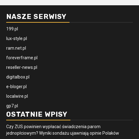
NASZE SERWISY
199.pl
lux-style.pl
ram.net.pl
foreverframe.pl
reseller-news.pl
digitalbox.pl
e-bloger.pl
localwire.pl
gp7.pl
OSTATNIE WPISY
Czy ZUS powinien wypłacać świadczenia parom
jednopłciowym? Wyniki sondażu ujawniają opinie Polaków