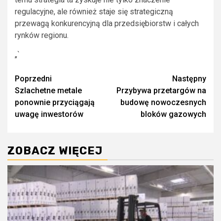
regulacyjne, ale również staje się strategiczną
przewagą konkurencyjną dla przedsiębiorstw i całych
rynków regionu.
„`
Zobacz
Poprzedni
Następny
Szlachetne metale
Przybywa przetargów na
wpisy
ponownie przyciągają
budowę nowoczesnych
uwagę inwestorów
bloków gazowych
ZOBACZ WIĘCEJ