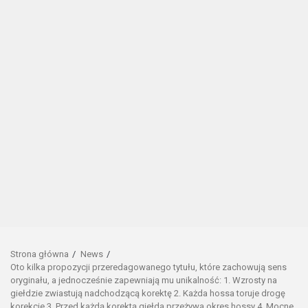
Strona główna
News
Oto kilka propozycji przeredagowanego tytułu, które zachowują sens
oryginału, a jednocześnie zapewniają mu unikalność: 1. Wzrosty na
giełdzie zwiastują nadchodzącą korektę 2. Każda hossa toruje drogę
korekcie 3. Przed każdą korektą giełda przeżywa okres hossy 4. Mocne