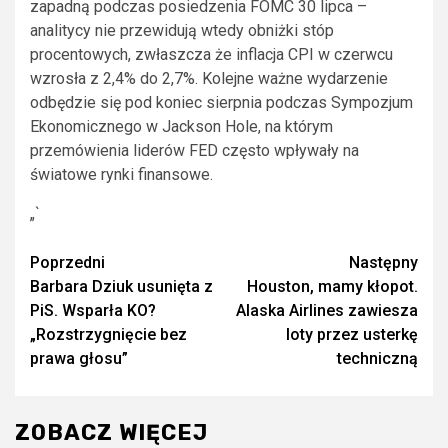
zapadną podczas posiedzenia FOMC 30 lipca –
analitycy nie przewidują wtedy obniżki stóp
procentowych, zwłaszcza że inflacja CPI w czerwcu
wzrosła z 2,4% do 2,7%. Kolejne ważne wydarzenie
odbędzie się pod koniec sierpnia podczas Sympozjum
Ekonomicznego w Jackson Hole, na którym
przemówienia liderów FED często wpływały na
światowe rynki finansowe.
„`
Zobacz
Poprzedni
Następny
Barbara Dziuk usunięta z
Houston, mamy kłopot.
wpisy
PiS. Wsparła KO?
Alaska Airlines zawiesza
„Rozstrzygnięcie bez
loty przez usterkę
prawa głosu”
techniczną
ZOBACZ WIĘCEJ