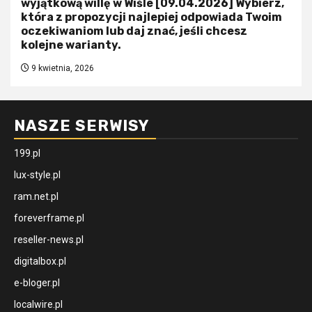
wyjątkową willę w Wiśle [09.04.2026] Wybierz,
która z propozycji najlepiej odpowiada Twoim
oczekiwaniom lub daj znać, jeśli chcesz
kolejne warianty.
9 kwietnia, 2026
NASZE SERWISY
199.pl
lux-style.pl
ram.net.pl
foreverframe.pl
reseller-news.pl
digitalbox.pl
e-bloger.pl
localwire.pl