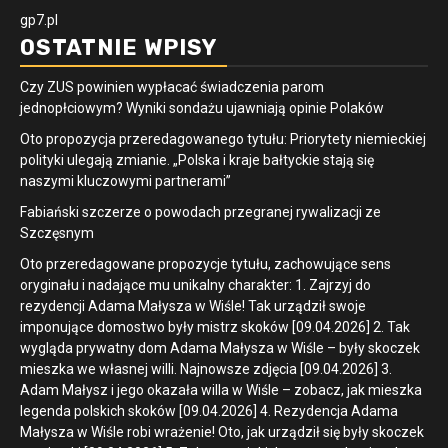
gp7.pl
OSTATNIE WPISY
Czy ZUS powinien wypłacać świadczenia parom
jednopłciowym? Wyniki sondażu ujawniają opinie Polaków
Oto propozycja przeredagowanego tytułu: Priorytety niemieckiej
polityki ulegają zmianie. „Polska i kraje bałtyckie stają się
naszymi kluczowymi partnerami”
Fabiański szczerze o powodach przegranej rywalizacji ze
Szczęsnym
Oto przeredagowane propozycje tytułu, zachowujące sens
oryginału i nadające mu unikalny charakter: 1. Zajrzyj do
rezydencji Adama Małysza w Wiśle! Tak urządził swoje
imponujące domostwo były mistrz skoków [09.04.2026] 2. Tak
wygląda prywatny dom Adama Małysza w Wiśle – były skoczek
mieszka we własnej willi. Najnowsze zdjęcia [09.04.2026] 3.
Adam Małysz i jego okazała willa w Wiśle – zobacz, jak mieszka
legenda polskich skoków [09.04.2026] 4. Rezydencja Adama
Małysza w Wiśle robi wrażenie! Oto, jak urządził się były skoczek