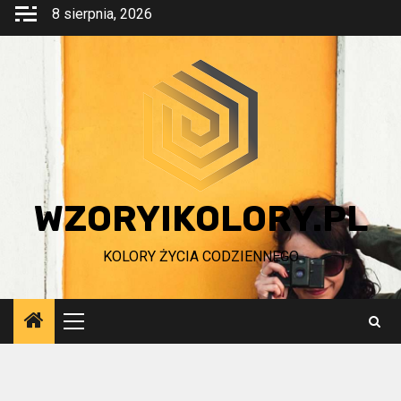
Przejdź
8 sierpnia, 2026
do
treści
WZORYIKOLORY.PL
KOLORY ŻYCIA CODZIENNEGO
Menu
główne