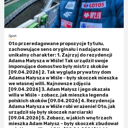
Sport
Oto przeredagowane propozycje tytułu,
zachowujące sens oryginału i nadające mu
unikalny charakter: 1. Zajrzyj do rezydencji
Adama Małysza w Wiśle! Tak urządził swoje
imponujące domostwo były mistrz skoków
[09.04.2026] 2. Tak wygląda prywatny dom
Adama Małysza w Wiśle – były skoczek mieszka
we własnej willi. Najnowsze zdjęcia
[09.04.2026] 3. Adam Małysz i jego okazała
willa w Wiśle – zobacz, jak mieszka legenda
polskich skoków [09.04.2026] 4. Rezydencja
Adama Małysza w Wiśle robi wrażenie! Oto, jak
urządził się były skoczek narciarski
[09.04.2026] 5. Zobacz, w jakich wnętrzach
mieszka Adam Małysz – były skoczek zbudował