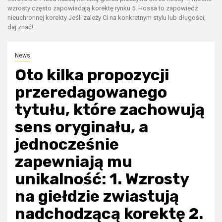
wzrosty często zapowiadają korektę rynku 5. Hossa to zapowiedź
nieuchronnej korekty Jeśli zależy Ci na konkretnym stylu lub długości,
daj znać!
News
Oto kilka propozycji
przeredagowanego
tytułu, które zachowują
sens oryginału, a
jednocześnie
zapewniają mu
unikalność: 1. Wzrosty
na giełdzie zwiastują
nadchodzącą korektę 2.