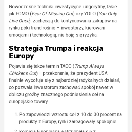
Nowoczesne techniki inwestycyjne i algorytmy, takie
jak FOMO (
Fear Of Missing Out
) czy YOLO (
You Only
Live Once
), zachęcają do kontynuowania zakupów na
rynku póki trend rośnie – inwestorzy, kierowani
emocjami i technologią, nie boją się ryzyka.
Strategia Trumpa i reakcja
Europy
Pojawia się także termin TACO (
Trump Always
Chickens Out
) – przekonanie, że prezydent USA
finalnie wycofuje się z najbardziej radykalnych działań,
co pozwala inwestorom zachować spokój nawet w
obliczu groźby znacznego podniesienia ceł na
europejskie towary.
Po zapowiedzi wzrostu ceł z 10 do 30 procent na
produkty z Europy, rynki zareagowały spokojnie.
Komisja Europejska wstrzymała się z