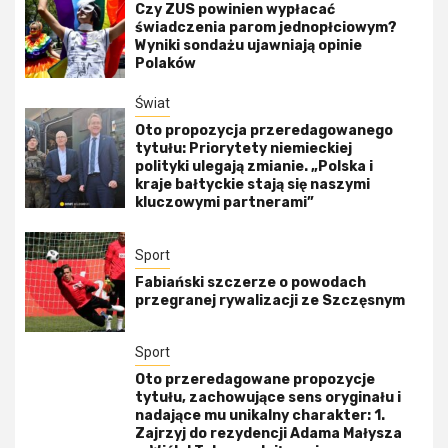
Czy ZUS powinien wypłacać
świadczenia parom jednopłciowym?
Wyniki sondażu ujawniają opinie
Polaków
Świat
Oto propozycja przeredagowanego
tytułu: Priorytety niemieckiej
polityki ulegają zmianie. „Polska i
kraje bałtyckie stają się naszymi
kluczowymi partnerami”
Sport
Fabiański szczerze o powodach
przegranej rywalizacji ze Szczęsnym
Sport
Oto przeredagowane propozycje
tytułu, zachowujące sens oryginału i
nadające mu unikalny charakter: 1.
Zajrzyj do rezydencji Adama Małysza