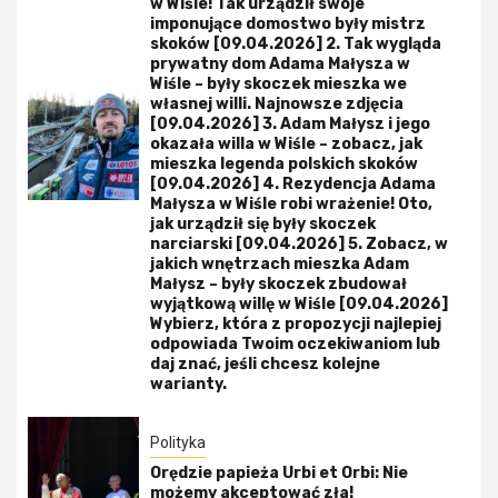
w Wiśle! Tak urządził swoje
imponujące domostwo były mistrz
skoków [09.04.2026] 2. Tak wygląda
prywatny dom Adama Małysza w
Wiśle – były skoczek mieszka we
własnej willi. Najnowsze zdjęcia
[09.04.2026] 3. Adam Małysz i jego
okazała willa w Wiśle – zobacz, jak
mieszka legenda polskich skoków
[09.04.2026] 4. Rezydencja Adama
Małysza w Wiśle robi wrażenie! Oto,
jak urządził się były skoczek
narciarski [09.04.2026] 5. Zobacz, w
jakich wnętrzach mieszka Adam
Małysz – były skoczek zbudował
wyjątkową willę w Wiśle [09.04.2026]
Wybierz, która z propozycji najlepiej
odpowiada Twoim oczekiwaniom lub
daj znać, jeśli chcesz kolejne
warianty.
Polityka
Orędzie papieża Urbi et Orbi: Nie
możemy akceptować zła!