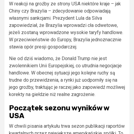
W reakcji na groźby ze strony USA niektóre kraje – jak
Chiny czy Brazylia – zdecydowanie odpowiadają
własnymi sankcjami. Prezydent Lula da Silva
zapowiedział, że Brazylia wprowadzi cła odwetowe,
jeżeli zostaną wprowadzone wysokie taryfy handlowe.
W przeciwieństwie do Europy, Brazylia jednoznacznie
stawia opór presji gospodarczej.
Nie od dziś wiadomo, że Donald Trump nie jest
zwolennikiem Unii Europejskiej, co utrudnia negocjacje
handlowe. W obecnej sytuacji jego kolejne ruchy są
trudne do przewidzenia, a rynki już uodporniły się na
jego groźby, traktując je raczej jako zapowiedź możliwej
korekty na giełdzie niż realne zagrożenie.
Początek sezonu wyników w
USA
W chwili pisania artykułu trwa sezon publikacji raportów
kwartalnych przez największe amerykańskie spółki. To