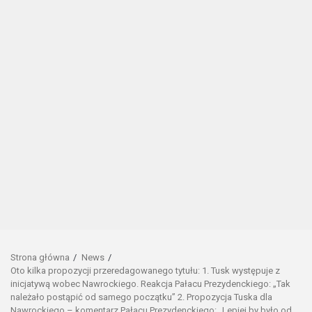
Strona główna
News
Oto kilka propozycji przeredagowanego tytułu: 1. Tusk występuje z
inicjatywą wobec Nawrockiego. Reakcja Pałacu Prezydenckiego: „Tak
należało postąpić od samego początku” 2. Propozycja Tuska dla
Nawrockiego – komentarz Pałacu Prezydenckiego: „Lepiej by było od