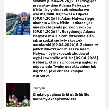
skoków [09.04.2026] 2. Tak wygląda
prywatny dom Adama Małysza w
Wiśle – były skoczek mieszka we
własnej willi. Najnowsze zdjęcia
[09.04.2026] 3. Adam Małysz i jego
okazała willa w Wiśle – zobacz, jak
mieszka legenda polskich skoków
[09.04.2026] 4. Rezydencja Adama
Małysza w Wiśle robi wrażenie! Oto,
jak urządził się były skoczek
narciarski [09.04.2026] 5. Zobacz, w
jakich wnętrzach mieszka Adam
Małysz – były skoczek zbudował
wyjątkową willę w Wiśle [09.04.2026]
Wybierz, która z propozycji najlepiej
odpowiada Twoim oczekiwaniom lub
daj znać, jeśli chcesz kolejne
warianty.
Polityka
Orędzie papieża Urbi et Orbi: Nie
możemy akceptować zła!