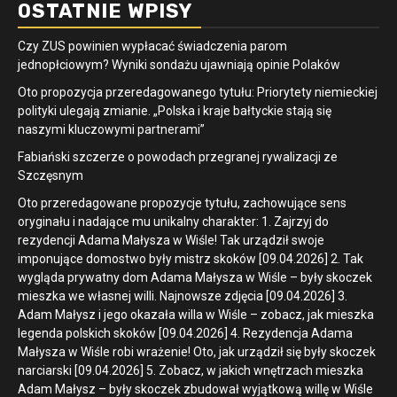
OSTATNIE WPISY
Czy ZUS powinien wypłacać świadczenia parom
jednopłciowym? Wyniki sondażu ujawniają opinie Polaków
Oto propozycja przeredagowanego tytułu: Priorytety niemieckiej
polityki ulegają zmianie. „Polska i kraje bałtyckie stają się
naszymi kluczowymi partnerami”
Fabiański szczerze o powodach przegranej rywalizacji ze
Szczęsnym
Oto przeredagowane propozycje tytułu, zachowujące sens
oryginału i nadające mu unikalny charakter: 1. Zajrzyj do
rezydencji Adama Małysza w Wiśle! Tak urządził swoje
imponujące domostwo były mistrz skoków [09.04.2026] 2. Tak
wygląda prywatny dom Adama Małysza w Wiśle – były skoczek
mieszka we własnej willi. Najnowsze zdjęcia [09.04.2026] 3.
Adam Małysz i jego okazała willa w Wiśle – zobacz, jak mieszka
legenda polskich skoków [09.04.2026] 4. Rezydencja Adama
Małysza w Wiśle robi wrażenie! Oto, jak urządził się były skoczek
narciarski [09.04.2026] 5. Zobacz, w jakich wnętrzach mieszka
Adam Małysz – były skoczek zbudował wyjątkową willę w Wiśle