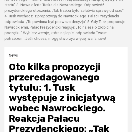
startu” 3. Nowa oferta Tuska dla Nawrockiego. Odpowiedź
prezydenckiego otoczenia: „Tak trzeba było załatwić sprawę od razu”
4. Tusk wychodzi z propozycją do Nawrockiego. Pałac Prezydencki
odpowiada: „To powinna być pierwsza decyzja” 5. Gdy Tusk proponuje
Nawrockiemu, Pałac Prezydencki reaguje: „To należało zrobić na
początku” Wybierz wersję, która najlepiej odpowiada Twoim
potrzebom. Jeśli chcesz, mogę stworzyć więcej wariantów!
News
Oto kilka propozycji
przeredagowanego
tytułu: 1. Tusk
występuje z inicjatywą
wobec Nawrockiego.
Reakcja Pałacu
Prezydenckiego: „Tak