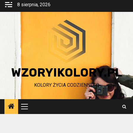
Przejdź
8 sierpnia, 2026
do
treści
WZORYIKOLORY.PL
KOLORY ŻYCIA CODZIENNEGO
Menu
główne