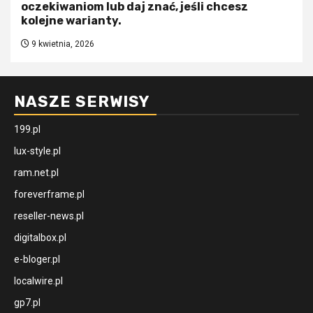
oczekiwaniom lub daj znać, jeśli chcesz
kolejne warianty.
9 kwietnia, 2026
NASZE SERWISY
199.pl
lux-style.pl
ram.net.pl
foreverframe.pl
reseller-news.pl
digitalbox.pl
e-bloger.pl
localwire.pl
gp7.pl