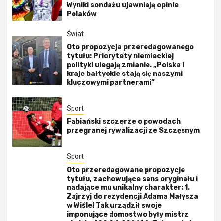
Wyniki sondażu ujawniają opinie
Polaków
Świat
Oto propozycja przeredagowanego
tytułu: Priorytety niemieckiej
polityki ulegają zmianie. „Polska i
kraje bałtyckie stają się naszymi
kluczowymi partnerami”
Sport
Fabiański szczerze o powodach
przegranej rywalizacji ze Szczęsnym
Sport
Oto przeredagowane propozycje
tytułu, zachowujące sens oryginału i
nadające mu unikalny charakter: 1.
Zajrzyj do rezydencji Adama Małysza
w Wiśle! Tak urządził swoje
imponujące domostwo były mistrz