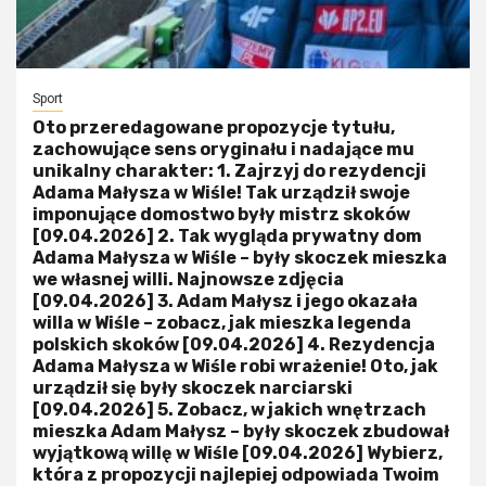
Sport
Oto przeredagowane propozycje tytułu,
zachowujące sens oryginału i nadające mu
unikalny charakter: 1. Zajrzyj do rezydencji
Adama Małysza w Wiśle! Tak urządził swoje
imponujące domostwo były mistrz skoków
[09.04.2026] 2. Tak wygląda prywatny dom
Adama Małysza w Wiśle – były skoczek mieszka
we własnej willi. Najnowsze zdjęcia
[09.04.2026] 3. Adam Małysz i jego okazała
willa w Wiśle – zobacz, jak mieszka legenda
polskich skoków [09.04.2026] 4. Rezydencja
Adama Małysza w Wiśle robi wrażenie! Oto, jak
urządził się były skoczek narciarski
[09.04.2026] 5. Zobacz, w jakich wnętrzach
mieszka Adam Małysz – były skoczek zbudował
wyjątkową willę w Wiśle [09.04.2026] Wybierz,
która z propozycji najlepiej odpowiada Twoim