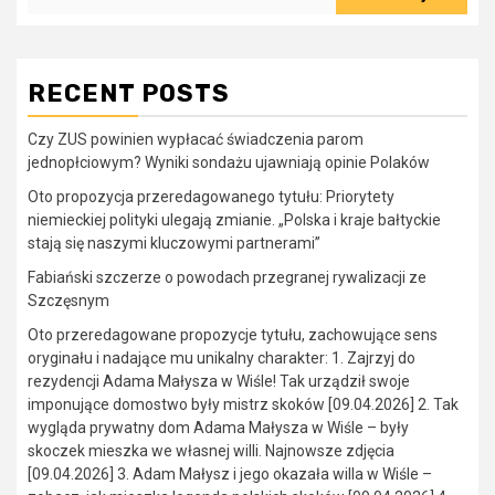
RECENT POSTS
Czy ZUS powinien wypłacać świadczenia parom
jednopłciowym? Wyniki sondażu ujawniają opinie Polaków
Oto propozycja przeredagowanego tytułu: Priorytety
niemieckiej polityki ulegają zmianie. „Polska i kraje bałtyckie
stają się naszymi kluczowymi partnerami”
Fabiański szczerze o powodach przegranej rywalizacji ze
Szczęsnym
Oto przeredagowane propozycje tytułu, zachowujące sens
oryginału i nadające mu unikalny charakter: 1. Zajrzyj do
rezydencji Adama Małysza w Wiśle! Tak urządził swoje
imponujące domostwo były mistrz skoków [09.04.2026] 2. Tak
wygląda prywatny dom Adama Małysza w Wiśle – były
skoczek mieszka we własnej willi. Najnowsze zdjęcia
[09.04.2026] 3. Adam Małysz i jego okazała willa w Wiśle –