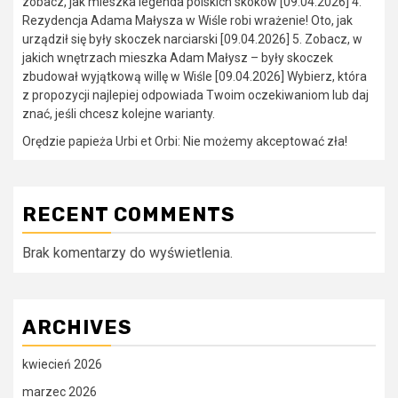
zobacz, jak mieszka legenda polskich skoków [09.04.2026] 4.
Rezydencja Adama Małysza w Wiśle robi wrażenie! Oto, jak
urządził się były skoczek narciarski [09.04.2026] 5. Zobacz, w
jakich wnętrzach mieszka Adam Małysz – były skoczek
zbudował wyjątkową willę w Wiśle [09.04.2026] Wybierz, która
z propozycji najlepiej odpowiada Twoim oczekiwaniom lub daj
znać, jeśli chcesz kolejne warianty.
Orędzie papieża Urbi et Orbi: Nie możemy akceptować zła!
RECENT COMMENTS
Brak komentarzy do wyświetlenia.
ARCHIVES
kwiecień 2026
marzec 2026