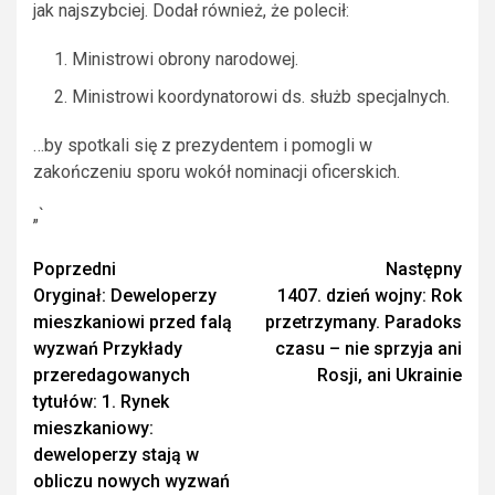
jak najszybciej. Dodał również, że polecił:
Ministrowi obrony narodowej.
Ministrowi koordynatorowi ds. służb specjalnych.
…by spotkali się z prezydentem i pomogli w
zakończeniu sporu wokół nominacji oficerskich.
„`
Zobacz
Poprzedni
Następny
Oryginał: Deweloperzy
1407. dzień wojny: Rok
wpisy
mieszkaniowi przed falą
przetrzymany. Paradoks
wyzwań Przykłady
czasu – nie sprzyja ani
przeredagowanych
Rosji, ani Ukrainie
tytułów: 1. Rynek
mieszkaniowy:
deweloperzy stają w
obliczu nowych wyzwań