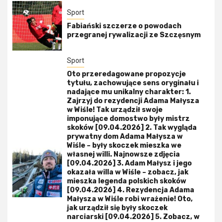
Sport
Fabiański szczerze o powodach
przegranej rywalizacji ze Szczęsnym
Sport
Oto przeredagowane propozycje
tytułu, zachowujące sens oryginału i
nadające mu unikalny charakter: 1.
Zajrzyj do rezydencji Adama Małysza
w Wiśle! Tak urządził swoje
imponujące domostwo były mistrz
skoków [09.04.2026] 2. Tak wygląda
prywatny dom Adama Małysza w
Wiśle – były skoczek mieszka we
własnej willi. Najnowsze zdjęcia
[09.04.2026] 3. Adam Małysz i jego
okazała willa w Wiśle – zobacz, jak
mieszka legenda polskich skoków
[09.04.2026] 4. Rezydencja Adama
Małysza w Wiśle robi wrażenie! Oto,
jak urządził się były skoczek
narciarski [09.04.2026] 5. Zobacz, w