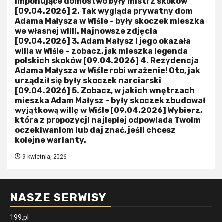
imponujące domostwo były mistrz skoków
[09.04.2026] 2. Tak wygląda prywatny dom
Adama Małysza w Wiśle – były skoczek mieszka
we własnej willi. Najnowsze zdjęcia
[09.04.2026] 3. Adam Małysz i jego okazała
willa w Wiśle – zobacz, jak mieszka legenda
polskich skoków [09.04.2026] 4. Rezydencja
Adama Małysza w Wiśle robi wrażenie! Oto, jak
urządził się były skoczek narciarski
[09.04.2026] 5. Zobacz, w jakich wnętrzach
mieszka Adam Małysz – były skoczek zbudował
wyjątkową willę w Wiśle [09.04.2026] Wybierz,
która z propozycji najlepiej odpowiada Twoim
oczekiwaniom lub daj znać, jeśli chcesz
kolejne warianty.
9 kwietnia, 2026
NASZE SERWISY
199.pl