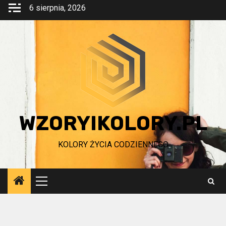
Przejdź
6 sierpnia, 2026
do
treści
WZORYIKOLORY.PL
KOLORY ŻYCIA CODZIENNEGO
Menu
główne