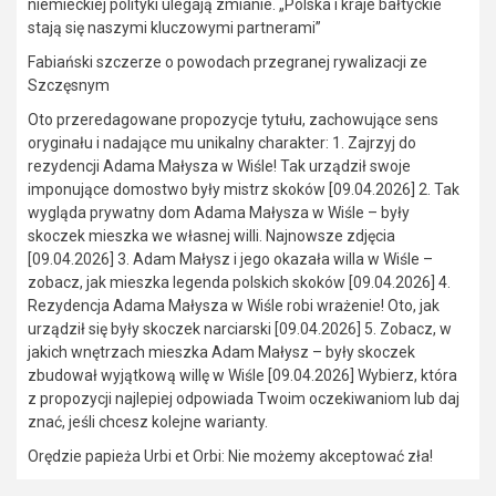
niemieckiej polityki ulegają zmianie. „Polska i kraje bałtyckie
stają się naszymi kluczowymi partnerami”
Fabiański szczerze o powodach przegranej rywalizacji ze
Szczęsnym
Oto przeredagowane propozycje tytułu, zachowujące sens
oryginału i nadające mu unikalny charakter: 1. Zajrzyj do
rezydencji Adama Małysza w Wiśle! Tak urządził swoje
imponujące domostwo były mistrz skoków [09.04.2026] 2. Tak
wygląda prywatny dom Adama Małysza w Wiśle – były
skoczek mieszka we własnej willi. Najnowsze zdjęcia
[09.04.2026] 3. Adam Małysz i jego okazała willa w Wiśle –
zobacz, jak mieszka legenda polskich skoków [09.04.2026] 4.
Rezydencja Adama Małysza w Wiśle robi wrażenie! Oto, jak
urządził się były skoczek narciarski [09.04.2026] 5. Zobacz, w
jakich wnętrzach mieszka Adam Małysz – były skoczek
zbudował wyjątkową willę w Wiśle [09.04.2026] Wybierz, która
z propozycji najlepiej odpowiada Twoim oczekiwaniom lub daj
znać, jeśli chcesz kolejne warianty.
Orędzie papieża Urbi et Orbi: Nie możemy akceptować zła!