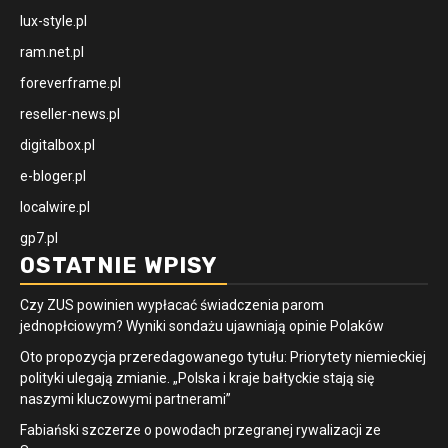
lux-style.pl
ram.net.pl
foreverframe.pl
reseller-news.pl
digitalbox.pl
e-bloger.pl
localwire.pl
gp7.pl
OSTATNIE WPISY
Czy ZUS powinien wypłacać świadczenia parom
jednopłciowym? Wyniki sondażu ujawniają opinie Polaków
Oto propozycja przeredagowanego tytułu: Priorytety niemieckiej
polityki ulegają zmianie. „Polska i kraje bałtyckie stają się
naszymi kluczowymi partnerami”
Fabiański szczerze o powodach przegranej rywalizacji ze