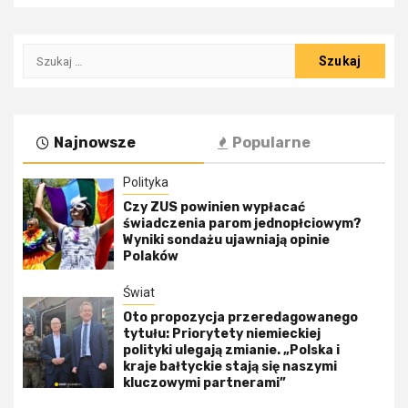
Szukaj:
Najnowsze
Popularne
Polityka
Czy ZUS powinien wypłacać
świadczenia parom jednopłciowym?
Wyniki sondażu ujawniają opinie
Polaków
Świat
Oto propozycja przeredagowanego
tytułu: Priorytety niemieckiej
polityki ulegają zmianie. „Polska i
kraje bałtyckie stają się naszymi
kluczowymi partnerami”