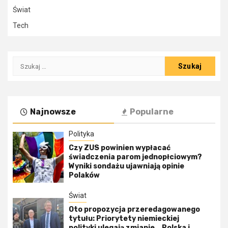
Świat
Tech
Szukaj:
Najnowsze
Popularne
Polityka
Czy ZUS powinien wypłacać
świadczenia parom jednopłciowym?
Wyniki sondażu ujawniają opinie
Polaków
Świat
Oto propozycja przeredagowanego
tytułu: Priorytety niemieckiej
polityki ulegają zmianie. „Polska i