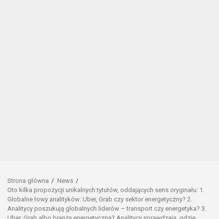
Strona główna
News
Oto kilka propozycji unikalnych tytułów, oddających sens oryginału: 1.
Globalne łowy analityków: Uber, Grab czy sektor energetyczny? 2.
Analitycy poszukują globalnych liderów – transport czy energetyka? 3.
Uber, Grab albo branża energetyczna? Analitycy sprawdzają, gdzie