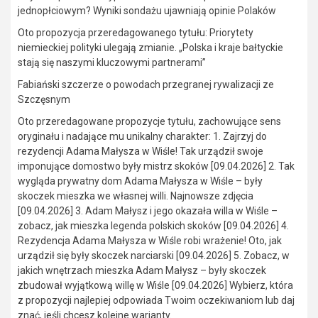
jednopłciowym? Wyniki sondażu ujawniają opinie Polaków
Oto propozycja przeredagowanego tytułu: Priorytety
niemieckiej polityki ulegają zmianie. „Polska i kraje bałtyckie
stają się naszymi kluczowymi partnerami”
Fabiański szczerze o powodach przegranej rywalizacji ze
Szczęsnym
Oto przeredagowane propozycje tytułu, zachowujące sens
oryginału i nadające mu unikalny charakter: 1. Zajrzyj do
rezydencji Adama Małysza w Wiśle! Tak urządził swoje
imponujące domostwo były mistrz skoków [09.04.2026] 2. Tak
wygląda prywatny dom Adama Małysza w Wiśle – były
skoczek mieszka we własnej willi. Najnowsze zdjęcia
[09.04.2026] 3. Adam Małysz i jego okazała willa w Wiśle –
zobacz, jak mieszka legenda polskich skoków [09.04.2026] 4.
Rezydencja Adama Małysza w Wiśle robi wrażenie! Oto, jak
urządził się były skoczek narciarski [09.04.2026] 5. Zobacz, w
jakich wnętrzach mieszka Adam Małysz – były skoczek
zbudował wyjątkową willę w Wiśle [09.04.2026] Wybierz, która
z propozycji najlepiej odpowiada Twoim oczekiwaniom lub daj
znać, jeśli chcesz kolejne warianty.