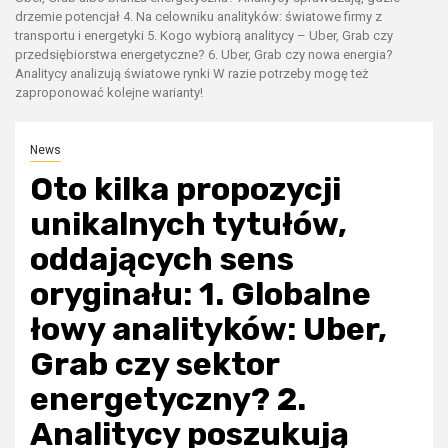
drzemie potencjał 4. Na celowniku analityków: światowe firmy z
transportu i energetyki 5. Kogo wybiorą analitycy – Uber, Grab czy
przedsiębiorstwa energetyczne? 6. Uber, Grab czy nowa energia?
Analitycy analizują światowe rynki W razie potrzeby mogę też
zaproponować kolejne warianty!
News
Oto kilka propozycji
unikalnych tytułów,
oddających sens
oryginału: 1. Globalne
łowy analityków: Uber,
Grab czy sektor
energetyczny? 2.
Analitycy poszukują