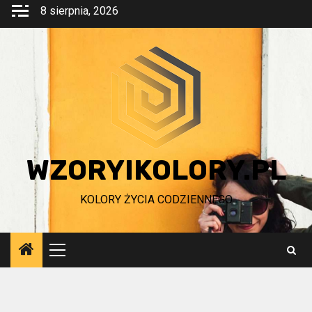
Przejdź
8 sierpnia, 2026
do
treści
WZORYIKOLORY.PL
KOLORY ŻYCIA CODZIENNEGO
Menu
główne