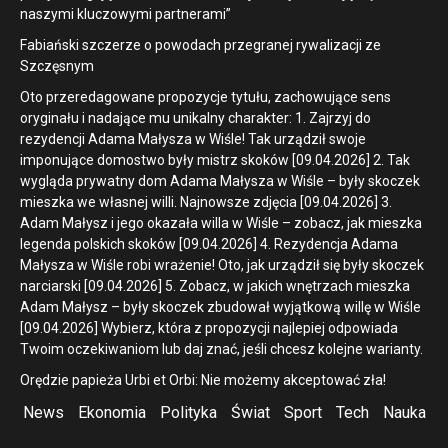
naszymi kluczowymi partnerami”
Fabiański szczerze o powodach przegranej rywalizacji ze
Szczęsnym
Oto przeredagowane propozycje tytułu, zachowujące sens
oryginału i nadające mu unikalny charakter: 1. Zajrzyj do
rezydencji Adama Małysza w Wiśle! Tak urządził swoje
imponujące domostwo były mistrz skoków [09.04.2026] 2. Tak
wygląda prywatny dom Adama Małysza w Wiśle – były skoczek
mieszka we własnej willi. Najnowsze zdjęcia [09.04.2026] 3.
Adam Małysz i jego okazała willa w Wiśle – zobacz, jak mieszka
legenda polskich skoków [09.04.2026] 4. Rezydencja Adama
Małysza w Wiśle robi wrażenie! Oto, jak urządził się były skoczek
narciarski [09.04.2026] 5. Zobacz, w jakich wnętrzach mieszka
Adam Małysz – były skoczek zbudował wyjątkową willę w Wiśle
[09.04.2026] Wybierz, która z propozycji najlepiej odpowiada
Twoim oczekiwaniom lub daj znać, jeśli chcesz kolejne warianty.
Orędzie papieża Urbi et Orbi: Nie możemy akceptować zła!
News
Ekonomia
Polityka
Świat
Sport
Tech
Nauka