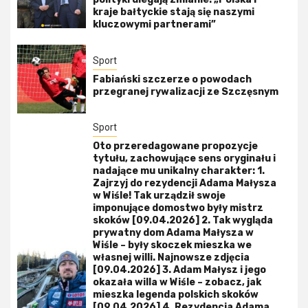
kraje bałtyckie stają się naszymi
kluczowymi partnerami”
Sport
Fabiański szczerze o powodach
przegranej rywalizacji ze Szczęsnym
Sport
Oto przeredagowane propozycje
tytułu, zachowujące sens oryginału i
nadające mu unikalny charakter: 1.
Zajrzyj do rezydencji Adama Małysza
w Wiśle! Tak urządził swoje
imponujące domostwo były mistrz
skoków [09.04.2026] 2. Tak wygląda
prywatny dom Adama Małysza w
Wiśle – były skoczek mieszka we
własnej willi. Najnowsze zdjęcia
[09.04.2026] 3. Adam Małysz i jego
okazała willa w Wiśle – zobacz, jak
mieszka legenda polskich skoków
[09.04.2026] 4. Rezydencja Adama