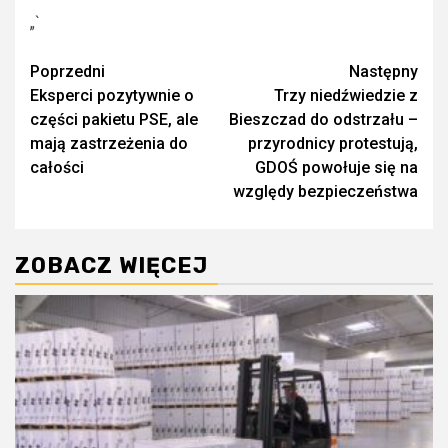
„`
Zobacz
Poprzedni
Następny
Eksperci pozytywnie o
Trzy niedźwiedzie z
wpisy
części pakietu PSE, ale
Bieszczad do odstrzału –
mają zastrzeżenia do
przyrodnicy protestują,
całości
GDOŚ powołuje się na
względy bezpieczeństwa
ZOBACZ WIĘCEJ