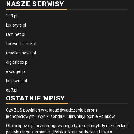
NASZE SERWISY
199.pl
lux-style.pl
ram.net.pl
foreverframe.pl
reseller-news.pl
digitalbox.pl
e-bloger.pl
localwire.pl
gp7.pl
OSTATNIE WPISY
Czy ZUS powinien wypłacać świadczenia parom
jednopłciowym? Wyniki sondażu ujawniają opinie Polaków
Oto propozycja przeredagowanego tytułu: Priorytety niemieckiej
polityki ulegają zmianie. „Polska i kraje bałtyckie stają się