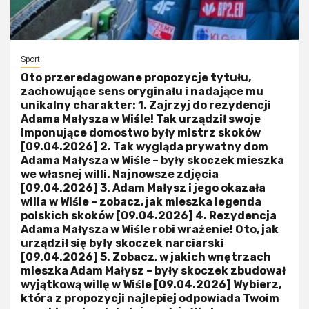
Sport
Oto przeredagowane propozycje tytułu,
zachowujące sens oryginału i nadające mu
unikalny charakter: 1. Zajrzyj do rezydencji
Adama Małysza w Wiśle! Tak urządził swoje
imponujące domostwo były mistrz skoków
[09.04.2026] 2. Tak wygląda prywatny dom
Adama Małysza w Wiśle – były skoczek mieszka
we własnej willi. Najnowsze zdjęcia
[09.04.2026] 3. Adam Małysz i jego okazała
willa w Wiśle – zobacz, jak mieszka legenda
polskich skoków [09.04.2026] 4. Rezydencja
Adama Małysza w Wiśle robi wrażenie! Oto, jak
urządził się były skoczek narciarski
[09.04.2026] 5. Zobacz, w jakich wnętrzach
mieszka Adam Małysz – były skoczek zbudował
wyjątkową willę w Wiśle [09.04.2026] Wybierz,
która z propozycji najlepiej odpowiada Twoim