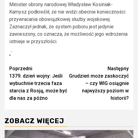
Minister obrony narodowej Władysław Kosiniak-
Kamysz podkreślił, że nie widzi obecnie konieczności
przywracania obowiązkowej służby wojskowej.
Zaznaczył jednak, że system poboru jest jedynie
zawieszony, co oznacza, że możliwość jego wdrożenia
istnieje w przyszłości.
„`
Zobacz
Poprzedni
Następny
1379. dzień wojny: Jeśli
Grudzień może zaskoczyć
wpisy
wybuchnie trzecia faza
– czy WIG osiągnie
starcia z Rosją, może być
najwyższy poziom w
dla nas za późno
historii?
ZOBACZ WIĘCEJ