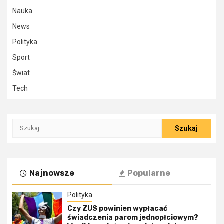
Nauka
News
Polityka
Sport
Świat
Tech
Szukaj:
Najnowsze
Popularne
Polityka
Czy ZUS powinien wypłacać
świadczenia parom jednopłciowym?