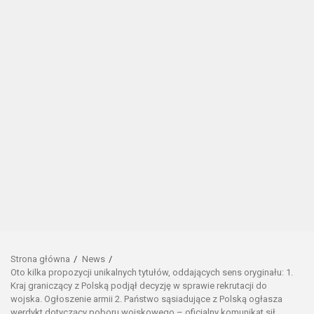
Strona główna
News
Oto kilka propozycji unikalnych tytułów, oddających sens oryginału: 1.
Kraj graniczący z Polską podjął decyzję w sprawie rekrutacji do
wojska. Ogłoszenie armii 2. Państwo sąsiadujące z Polską ogłasza
werdykt dotyczący poboru wojskowego – oficjalny komunikat sił