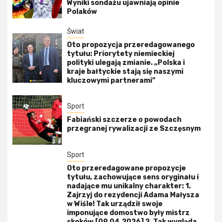
Wyniki sondażu ujawniają opinie
Polaków
Świat
Oto propozycja przeredagowanego
tytułu: Priorytety niemieckiej
polityki ulegają zmianie. „Polska i
kraje bałtyckie stają się naszymi
kluczowymi partnerami”
Sport
Fabiański szczerze o powodach
przegranej rywalizacji ze Szczęsnym
Sport
Oto przeredagowane propozycje
tytułu, zachowujące sens oryginału i
nadające mu unikalny charakter: 1.
Zajrzyj do rezydencji Adama Małysza
w Wiśle! Tak urządził swoje
imponujące domostwo były mistrz
skoków [09.04.2026] 2. Tak wygląda