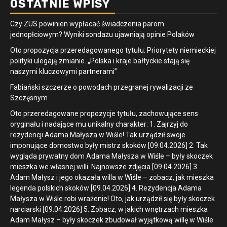
OSTATNIE WPISY
Czy ZUS powinien wypłacać świadczenia parom
jednopłciowym? Wyniki sondażu ujawniają opinie Polaków
Oto propozycja przeredagowanego tytułu: Priorytety niemieckiej
polityki ulegają zmianie. „Polska i kraje bałtyckie stają się
naszymi kluczowymi partnerami”
Fabiański szczerze o powodach przegranej rywalizacji ze
Szczęsnym
Oto przeredagowane propozycje tytułu, zachowujące sens
oryginału i nadające mu unikalny charakter: 1. Zajrzyj do
rezydencji Adama Małysza w Wiśle! Tak urządził swoje
imponujące domostwo były mistrz skoków [09.04.2026] 2. Tak
wygląda prywatny dom Adama Małysza w Wiśle – były skoczek
mieszka we własnej willi. Najnowsze zdjęcia [09.04.2026] 3.
Adam Małysz i jego okazała willa w Wiśle – zobacz, jak mieszka
legenda polskich skoków [09.04.2026] 4. Rezydencja Adama
Małysza w Wiśle robi wrażenie! Oto, jak urządził się były skoczek
narciarski [09.04.2026] 5. Zobacz, w jakich wnętrzach mieszka
Adam Małysz – były skoczek zbudował wyjątkową willę w Wiśle