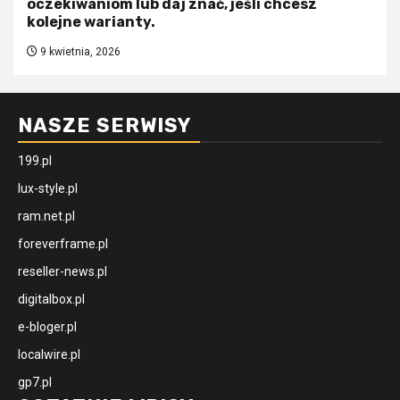
oczekiwaniom lub daj znać, jeśli chcesz
kolejne warianty.
9 kwietnia, 2026
NASZE SERWISY
199.pl
lux-style.pl
ram.net.pl
foreverframe.pl
reseller-news.pl
digitalbox.pl
e-bloger.pl
localwire.pl
gp7.pl