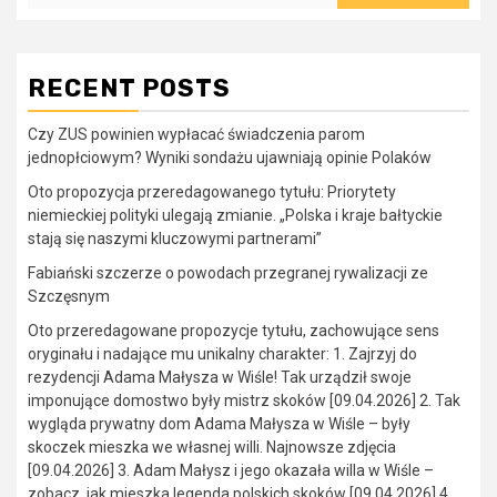
RECENT POSTS
Czy ZUS powinien wypłacać świadczenia parom
jednopłciowym? Wyniki sondażu ujawniają opinie Polaków
Oto propozycja przeredagowanego tytułu: Priorytety
niemieckiej polityki ulegają zmianie. „Polska i kraje bałtyckie
stają się naszymi kluczowymi partnerami”
Fabiański szczerze o powodach przegranej rywalizacji ze
Szczęsnym
Oto przeredagowane propozycje tytułu, zachowujące sens
oryginału i nadające mu unikalny charakter: 1. Zajrzyj do
rezydencji Adama Małysza w Wiśle! Tak urządził swoje
imponujące domostwo były mistrz skoków [09.04.2026] 2. Tak
wygląda prywatny dom Adama Małysza w Wiśle – były
skoczek mieszka we własnej willi. Najnowsze zdjęcia
[09.04.2026] 3. Adam Małysz i jego okazała willa w Wiśle –
zobacz, jak mieszka legenda polskich skoków [09.04.2026] 4.