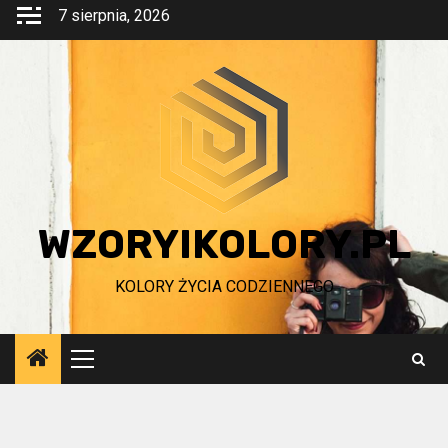
Przejdź
7 sierpnia, 2026
do
treści
WZORYIKOLORY.PL
KOLORY ŻYCIA CODZIENNEGO
Menu
główne