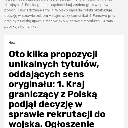
zbrojnych 3. Polska granica: sąsiedni kraj zabiera głos w sprawie
poboru. Oświadczenie armii 4. Wojsko sąsiada Polski przekazuje
decyzję w sprawie poboru – najnowszy komunikat 5. Państwo przy
granicy z Polską ujawnia stanowisko w sprawie mobilizacji. Armia
publikuje komunikat
News
Oto kilka propozycji
unikalnych tytułów,
oddających sens
oryginału: 1. Kraj
graniczący z Polską
podjął decyzję w
sprawie rekrutacji do
wojska. Ogłoszenie