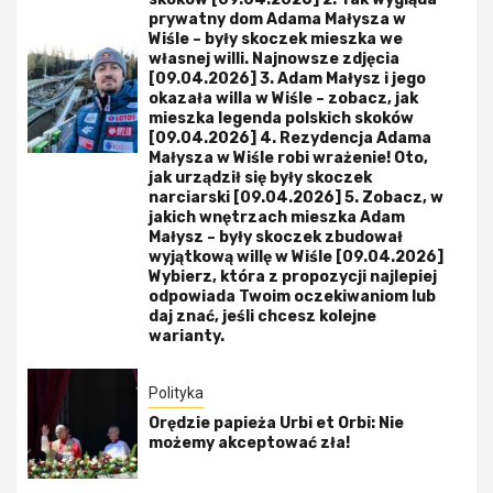
prywatny dom Adama Małysza w
Wiśle – były skoczek mieszka we
własnej willi. Najnowsze zdjęcia
[09.04.2026] 3. Adam Małysz i jego
okazała willa w Wiśle – zobacz, jak
mieszka legenda polskich skoków
[09.04.2026] 4. Rezydencja Adama
Małysza w Wiśle robi wrażenie! Oto,
jak urządził się były skoczek
narciarski [09.04.2026] 5. Zobacz, w
jakich wnętrzach mieszka Adam
Małysz – były skoczek zbudował
wyjątkową willę w Wiśle [09.04.2026]
Wybierz, która z propozycji najlepiej
odpowiada Twoim oczekiwaniom lub
daj znać, jeśli chcesz kolejne
warianty.
Polityka
Orędzie papieża Urbi et Orbi: Nie
możemy akceptować zła!