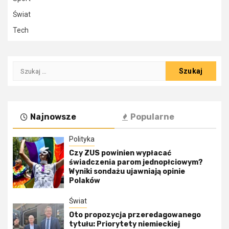
Świat
Tech
Szukaj:
Najnowsze
Popularne
Polityka
Czy ZUS powinien wypłacać
świadczenia parom jednopłciowym?
Wyniki sondażu ujawniają opinie
Polaków
Świat
Oto propozycja przeredagowanego
tytułu: Priorytety niemieckiej