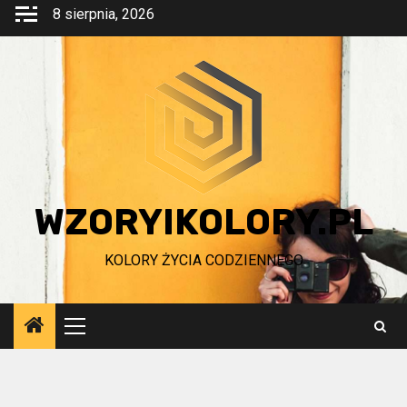
Przejdź
8 sierpnia, 2026
do
treści
WZORYIKOLORY.PL
KOLORY ŻYCIA CODZIENNEGO
Menu
główne