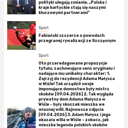
polityki ulegają zmianie. „Polska i
kraje bałtyckie stają się naszymi
kluczowymi partnerami”
Sport
Fabiański szczerze o powodach
przegranej rywalizacji ze Szczęsnym
Sport
Oto przeredagowane propozycje
tytułu, zachowujące sens oryginału i
nadające mu unikalny charakter: 1.
Zajrzyj do rezydencji Adama Małysza
w Wiśle! Tak urządził swoje
imponujące domostwo były mistrz
skoków [09.04.2026] 2. Tak wygląda
prywatny dom Adama Małysza w
Wiśle – były skoczek mieszka we
własnej willi. Najnowsze zdjęcia
[09.04.2026] 3. Adam Małysz i jego
okazała willa w Wiśle – zobacz, jak
mieszka legenda polskich skoków