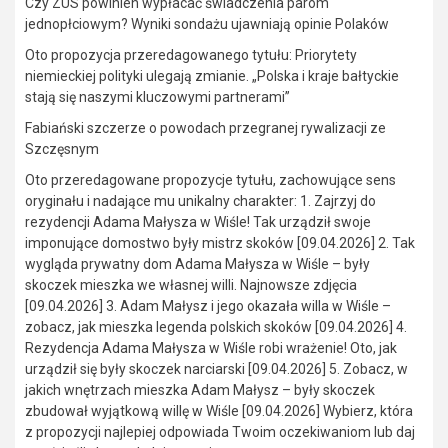
Czy ZUS powinien wypłacać świadczenia parom
jednopłciowym? Wyniki sondażu ujawniają opinie Polaków
Oto propozycja przeredagowanego tytułu: Priorytety
niemieckiej polityki ulegają zmianie. „Polska i kraje bałtyckie
stają się naszymi kluczowymi partnerami”
Fabiański szczerze o powodach przegranej rywalizacji ze
Szczęsnym
Oto przeredagowane propozycje tytułu, zachowujące sens
oryginału i nadające mu unikalny charakter: 1. Zajrzyj do
rezydencji Adama Małysza w Wiśle! Tak urządził swoje
imponujące domostwo były mistrz skoków [09.04.2026] 2. Tak
wygląda prywatny dom Adama Małysza w Wiśle – były
skoczek mieszka we własnej willi. Najnowsze zdjęcia
[09.04.2026] 3. Adam Małysz i jego okazała willa w Wiśle –
zobacz, jak mieszka legenda polskich skoków [09.04.2026] 4.
Rezydencja Adama Małysza w Wiśle robi wrażenie! Oto, jak
urządził się były skoczek narciarski [09.04.2026] 5. Zobacz, w
jakich wnętrzach mieszka Adam Małysz – były skoczek
zbudował wyjątkową willę w Wiśle [09.04.2026] Wybierz, która
z propozycji najlepiej odpowiada Twoim oczekiwaniom lub daj