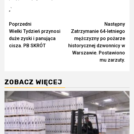
„`
Zobacz
Poprzedni
Następny
Wielki Tydzień przynosi
Zatrzymanie 64-letniego
wpisy
duże zyski i panująca
mężczyzny po pożarze
cisza. PB SKRÓT
historycznej dzwonnicy w
Warszawie. Postawiono
mu zarzuty.
ZOBACZ WIĘCEJ