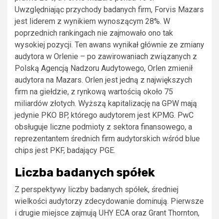
Uwzględniając przychody badanych firm, Forvis Mazars
jest liderem z wynikiem wynoszącym 28%. W
poprzednich rankingach nie zajmowało ono tak
wysokiej pozycji. Ten awans wynikał głównie ze zmiany
audytora w Orlenie – po zawirowaniach związanych z
Polską Agencją Nadzoru Audytowego, Orlen zmienił
audytora na Mazars. Orlen jest jedną z największych
firm na giełdzie, z rynkową wartością około 75
miliardów złotych. Wyższą kapitalizację na GPW mają
jedynie PKO BP, którego audytorem jest KPMG. PwC
obsługuje liczne podmioty z sektora finansowego, a
reprezentantem średnich firm audytorskich wśród blue
chips jest PKF, badający PGE.
Liczba badanych spółek
Z perspektywy liczby badanych spółek, średniej
wielkości audytorzy zdecydowanie dominują. Pierwsze
i drugie miejsce zajmują UHY ECA oraz Grant Thornton,