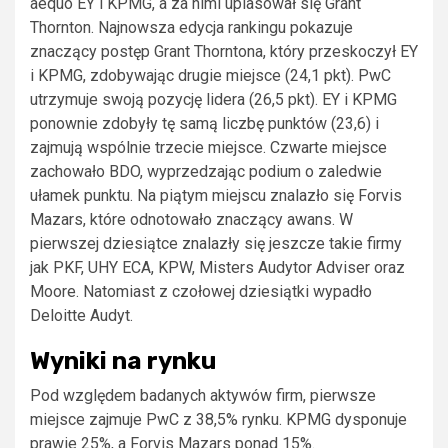
aequo EY i KPMG, a za nimi uplasował się Grant
Thornton. Najnowsza edycja rankingu pokazuje
znaczący postęp Grant Thorntona, który przeskoczył EY
i KPMG, zdobywając drugie miejsce (24,1 pkt). PwC
utrzymuje swoją pozycję lidera (26,5 pkt). EY i KPMG
ponownie zdobyły tę samą liczbę punktów (23,6) i
zajmują wspólnie trzecie miejsce. Czwarte miejsce
zachowało BDO, wyprzedzając podium o zaledwie
ułamek punktu. Na piątym miejscu znalazło się Forvis
Mazars, które odnotowało znaczący awans. W
pierwszej dziesiątce znalazły się jeszcze takie firmy
jak PKF, UHY ECA, KPW, Misters Audytor Adviser oraz
Moore. Natomiast z czołowej dziesiątki wypadło
Deloitte Audyt.
Wyniki na rynku
Pod względem badanych aktywów firm, pierwsze
miejsce zajmuje PwC z 38,5% rynku. KPMG dysponuje
prawie 25%, a Forvis Mazars ponad 15%.