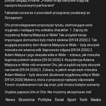
polityki ulegają zmianie. „Polska i kraje bałtyckie stają się
naszymi kluczowymi partnerami”
Fabiański szczerze o powodach przegranej rywalizacji ze
Szczęsnym
Oto przeredagowane propozycje tytułu, zachowujące sens
oryginału i nadające mu unikalny charakter: 1. Zajrzyj do
rezydencji Adama Małysza w Wiśle! Tak urządził swoje
imponujące domostwo były mistrz skoków [09.04.2026] 2. Tak
wygląda prywatny dom Adama Małysza w Wiśle – były skoczek
mieszka we własnej willi. Najnowsze zdjęcia [09.04.2026] 3.
Adam Małysz i jego okazała willa w Wiśle – zobacz, jak mieszka
legenda polskich skoków [09.04.2026] 4. Rezydencja Adama
Małysza w Wiśle robi wrażenie! Oto, jak urządził się były skoczek
narciarski [09.04.2026] 5. Zobacz, w jakich wnętrzach mieszka
Adam Małysz – były skoczek zbudował wyjątkową willę w Wiśle
[09.04.2026] Wybierz, która z propozycji najlepiej odpowiada
Twoim oczekiwaniom lub daj znać, jeśli chcesz kolejne warianty.
Orędzie papieża Urbi et Orbi: Nie możemy akceptować zła!
News
Ekonomia
Polityka
Świat
Sport
Tech
Nauka