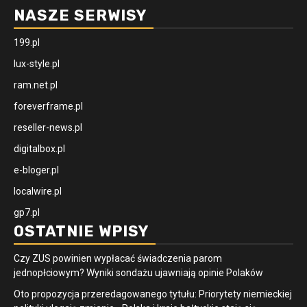
NASZE SERWISY
199.pl
lux-style.pl
ram.net.pl
foreverframe.pl
reseller-news.pl
digitalbox.pl
e-bloger.pl
localwire.pl
gp7.pl
OSTATNIE WPISY
Czy ZUS powinien wypłacać świadczenia parom
jednopłciowym? Wyniki sondażu ujawniają opinie Polaków
Oto propozycja przeredagowanego tytułu: Priorytety niemieckiej