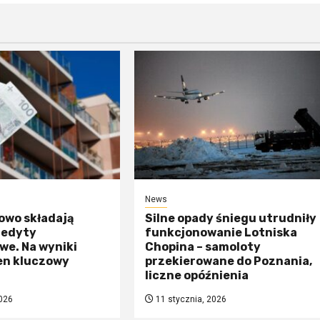
News
owo składają
Silne opady śniegu utrudniły
redyty
funkcjonowanie Lotniska
we. Na wyniki
Chopina – samoloty
en kluczowy
przekierowane do Poznania,
liczne opóźnienia
026
11 stycznia, 2026