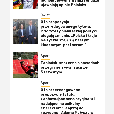
jednopłciowym? Wyniki sondażu
ujawniają opinie Polaków
Świat
Oto propozycja
przeredagowanego tytułu:
Priorytety niemieckiej polityki
ulegają zmianie. „Polska i kraje
bałtyckie stają się naszymi
kluczowymi partnerami”
Sport
Fabiański szczerze o powodach
przegranej rywalizacji ze
Szczęsnym
Sport
Oto przeredagowane
propozycje tytułu,
zachowujące sens oryginału i
nadające mu unikalny
charakter: 1. Zajrzyj do
rezydencji Adama Małysza w