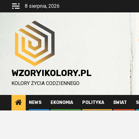
Przejdź
8 sierpnia, 2026
do
treści
WZORYIKOLORY.PL
KOLORY ŻYCIA CODZIENNEGO
NEWS
EKONOMIA
POLITYKA
ŚWIAT
S