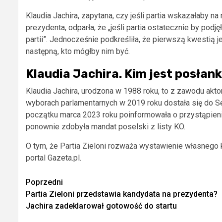
Klaudia Jachira, zapytana, czy jeśli partia wskazałaby n
prezydenta, odparła, że „jeśli partia ostatecznie by podj
partii”. Jednocześnie podkreśliła, że pierwszą kwestią 
następną, kto mógłby nim być.
Klaudia Jachira. Kim jest posłan
Klaudia Jachira, urodzona w 1988 roku, to z zawodu aktork
wyborach parlamentarnych w 2019 roku dostała się do Se
początku marca 2023 roku poinformowała o przystąpieniu
ponownie zdobyła mandat poselski z listy KO.
O tym, że Partia Zieloni rozważa wystawienie własnego 
portal Gazeta.pl.
Zobacz
Poprzedni
Partia Zieloni przedstawia kandydata na prezydenta?
wpisy
Jachira zadeklarował gotowość do startu