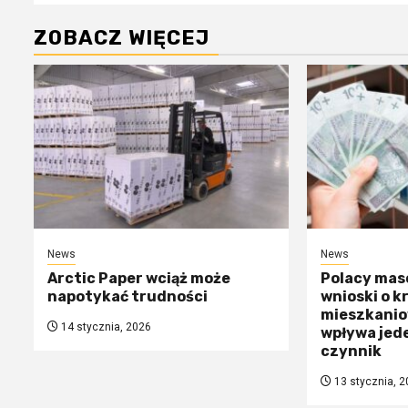
ZOBACZ WIĘCEJ
News
News
Arctic Paper wciąż może
Polacy mas
napotykać trudności
wnioski o k
mieszkanio
14 stycznia, 2026
wpływa jed
czynnik
13 stycznia, 2