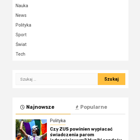
Nauka
News
Polityka
Sport
Świat
Tech
Szukaj:
Najnowsze
Popularne
Polityka
Czy ZUS powinien wypłacać
świadczenia parom