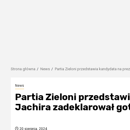
Strona główna
News
Partia Zieloni przedstawia kandydata na pr
News
Partia Zieloni przedsta
Jachira zadeklarował go
20 sierpnia, 2024