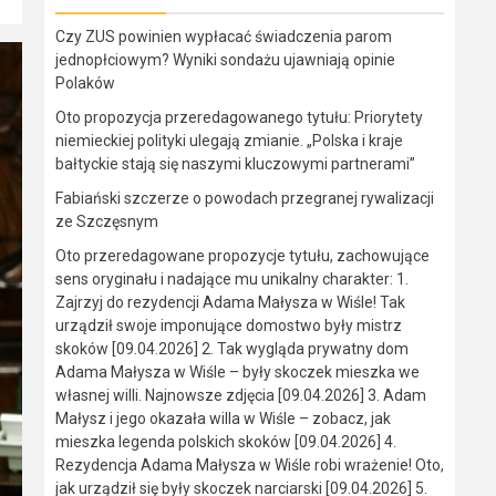
Czy ZUS powinien wypłacać świadczenia parom
jednopłciowym? Wyniki sondażu ujawniają opinie
Polaków
Oto propozycja przeredagowanego tytułu: Priorytety
niemieckiej polityki ulegają zmianie. „Polska i kraje
bałtyckie stają się naszymi kluczowymi partnerami”
Fabiański szczerze o powodach przegranej rywalizacji
ze Szczęsnym
Oto przeredagowane propozycje tytułu, zachowujące
sens oryginału i nadające mu unikalny charakter: 1.
Zajrzyj do rezydencji Adama Małysza w Wiśle! Tak
urządził swoje imponujące domostwo były mistrz
skoków [09.04.2026] 2. Tak wygląda prywatny dom
Adama Małysza w Wiśle – były skoczek mieszka we
własnej willi. Najnowsze zdjęcia [09.04.2026] 3. Adam
Małysz i jego okazała willa w Wiśle – zobacz, jak
mieszka legenda polskich skoków [09.04.2026] 4.
Rezydencja Adama Małysza w Wiśle robi wrażenie! Oto,
jak urządził się były skoczek narciarski [09.04.2026] 5.