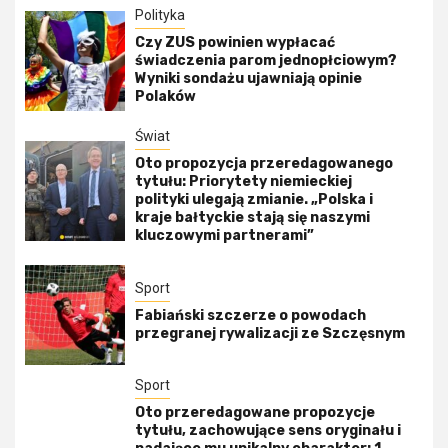
Polityka
Czy ZUS powinien wypłacać
świadczenia parom jednopłciowym?
Wyniki sondażu ujawniają opinie
Polaków
Świat
Oto propozycja przeredagowanego
tytułu: Priorytety niemieckiej
polityki ulegają zmianie. „Polska i
kraje bałtyckie stają się naszymi
kluczowymi partnerami”
Sport
Fabiański szczerze o powodach
przegranej rywalizacji ze Szczęsnym
Sport
Oto przeredagowane propozycje
tytułu, zachowujące sens oryginału i