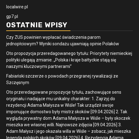
localwire.pl
gp7.pl
OSTATNIE WPISY
Czy ZUS powinien wypłacać świadczenia parom
jednopłciowym? Wyniki sondażu ujawniają opinie Polaków
Oto propozycja przeredagowanego tytułu: Priorytety niemieckiej
polityki ulegają zmianie. „Polska i kraje bałtyckie stają się
naszymi kluczowymi partnerami”
Fabiański szczerze o powodach przegranej rywalizacji ze
Szczęsnym
Oto przeredagowane propozycje tytułu, zachowujące sens
oryginału i nadające mu unikalny charakter: 1. Zajrzyj do
rezydencji Adama Małysza w Wiśle! Tak urządził swoje
imponujące domostwo były mistrz skoków [09.04.2026] 2. Tak
wygląda prywatny dom Adama Małysza w Wiśle – były skoczek
mieszka we własnej willi. Najnowsze zdjęcia [09.04.2026] 3.
Adam Małysz i jego okazała willa w Wiśle – zobacz, jak mieszka
legenda polskich skoków [09.04.2026] 4. Rezydencja Adama