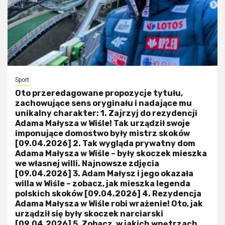
Sport
Oto przeredagowane propozycje tytułu,
zachowujące sens oryginału i nadające mu
unikalny charakter: 1. Zajrzyj do rezydencji
Adama Małysza w Wiśle! Tak urządził swoje
imponujące domostwo były mistrz skoków
[09.04.2026] 2. Tak wygląda prywatny dom
Adama Małysza w Wiśle – były skoczek mieszka
we własnej willi. Najnowsze zdjęcia
[09.04.2026] 3. Adam Małysz i jego okazała
willa w Wiśle – zobacz, jak mieszka legenda
polskich skoków [09.04.2026] 4. Rezydencja
Adama Małysza w Wiśle robi wrażenie! Oto, jak
urządził się były skoczek narciarski
[09.04.2026] 5. Zobacz, w jakich wnętrzach