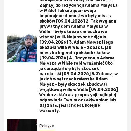
nadające mu unikalny charakter: 1.
Zajrzyj do rezydencji Adama Małysza
w Wiśle! Tak urządził swoje
imponujące domostwo były mistrz
skoków [09.04.2026] 2. Tak wygląda
prywatny dom Adama Małysza w
Wiśle – były skoczek mieszka we
własnej willi. Najnowsze zdjęcia
[09.04.2026] 3. Adam Małysz i jego
okazała willa w Wiśle – zobacz, jak
mieszka legenda polskich skoków
[09.04.2026] 4. Rezydencja Adama
Małysza w Wiśle robi wrażenie! Oto,
jak urządził się były skoczek
narciarski [09.04.2026] 5. Zobacz, w
jakich wnętrzach mieszka Adam
Małysz – były skoczek zbudował
wyjątkową willę w Wiśle [09.04.2026]
Wybierz, która z propozycji najlepiej
odpowiada Twoim oczekiwaniom lub
daj znać, jeśli chcesz kolejne
warianty.
Polityka