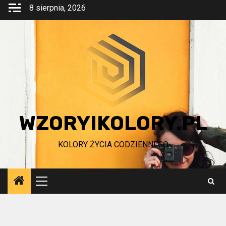
Przejdź
8 sierpnia, 2026
do
treści
WZORYIKOLORY.PL
KOLORY ŻYCIA CODZIENNEGO
Menu
główne