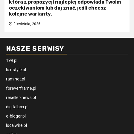
która z propozycji najlepiej odpowiada Twoim
oczekiwaniom lub daj znać, jeśli chcesz
kolejne warianty.
9 kwietnia, 2026
NASZE SERWISY
199.pl
lux-style.pl
ram.net.pl
foreverframe.pl
reseller-news.pl
digitalbox.pl
e-bloger.pl
localwire.pl