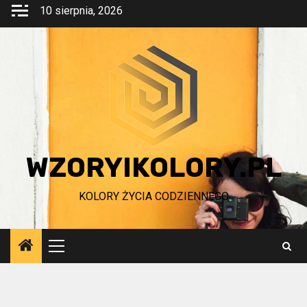
Przejdź
10 sierpnia, 2026
do
treści
WZORYIKOLORY.PL
KOLORY ŻYCIA CODZIENNEGO
Menu
główne