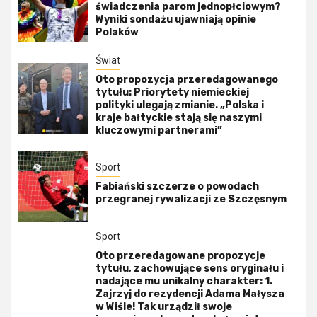
świadczenia parom jednopłciowym?
Wyniki sondażu ujawniają opinie
Polaków
Świat
Oto propozycja przeredagowanego
tytułu: Priorytety niemieckiej
polityki ulegają zmianie. „Polska i
kraje bałtyckie stają się naszymi
kluczowymi partnerami”
Sport
Fabiański szczerze o powodach
przegranej rywalizacji ze Szczęsnym
Sport
Oto przeredagowane propozycje
tytułu, zachowujące sens oryginału i
nadające mu unikalny charakter: 1.
Zajrzyj do rezydencji Adama Małysza
w Wiśle! Tak urządził swoje