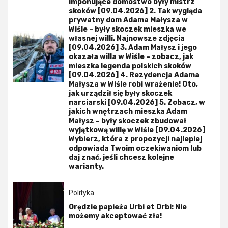
imponujące domostwo były mistrz
skoków [09.04.2026] 2. Tak wygląda
prywatny dom Adama Małysza w
Wiśle – były skoczek mieszka we
własnej willi. Najnowsze zdjęcia
[09.04.2026] 3. Adam Małysz i jego
okazała willa w Wiśle – zobacz, jak
mieszka legenda polskich skoków
[09.04.2026] 4. Rezydencja Adama
Małysza w Wiśle robi wrażenie! Oto,
jak urządził się były skoczek
narciarski [09.04.2026] 5. Zobacz, w
jakich wnętrzach mieszka Adam
Małysz – były skoczek zbudował
wyjątkową willę w Wiśle [09.04.2026]
Wybierz, która z propozycji najlepiej
odpowiada Twoim oczekiwaniom lub
daj znać, jeśli chcesz kolejne
warianty.
Polityka
Orędzie papieża Urbi et Orbi: Nie
możemy akceptować zła!