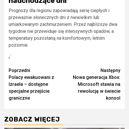
nadchodzące dni
Prognozy dla regionu zapowiadają serię ciepłych i
przeważnie słonecznych dni z niewielkim lub
umiarkowanym zachmurzeniem. Przez najbliższe dwa
tygodnie nie przewiduje się intensywnych opadów, a
temperatury pozostaną na komfortowym, letnim
poziomie.
„`
Zobacz
Poprzedni
Następny
Polacy ewakuowani z
Nowa generacja Xbox:
wpisy
Izraela – dostępne
Microsoft stawia na
specjalne przejście
rewolucję w świecie
graniczne
konsol
ZOBACZ WIĘCEJ