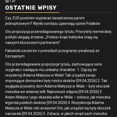
gp7.pl
OSTATNIE WPISY
Czy ZUS powinien wypłacać świadczenia parom
jednopłciowym? Wyniki sondażu ujawniają opinie Polaków
Oto propozycja przeredagowanego tytułu: Priorytety niemieckiej
polityki ulegają zmianie. „Polska i kraje bałtyckie stają się
naszymi kluczowymi partnerami”
Fabiański szczerze o powodach przegranej rywalizacji ze
Szczęsnym
Oto przeredagowane propozycje tytułu, zachowujące sens
oryginału i nadające mu unikalny charakter: 1. Zajrzyj do
rezydencji Adama Małysza w Wiśle! Tak urządził swoje
imponujące domostwo były mistrz skoków [09.04.2026] 2. Tak
wygląda prywatny dom Adama Małysza w Wiśle – były skoczek
mieszka we własnej willi. Najnowsze zdjęcia [09.04.2026] 3.
Adam Małysz i jego okazała willa w Wiśle – zobacz, jak mieszka
legenda polskich skoków [09.04.2026] 4. Rezydencja Adama
Małysza w Wiśle robi wrażenie! Oto, jak urządził się były skoczek
narciarski [09.04.2026] 5. Zobacz, w jakich wnętrzach mieszka