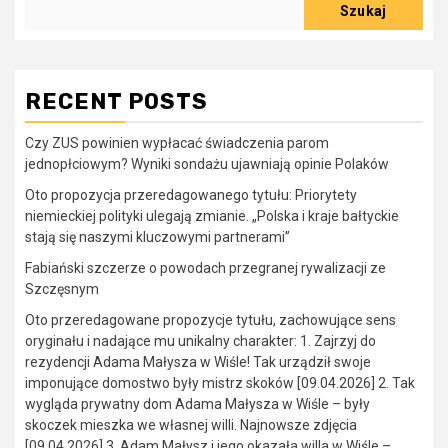
Szukaj
RECENT POSTS
Czy ZUS powinien wypłacać świadczenia parom
jednopłciowym? Wyniki sondażu ujawniają opinie Polaków
Oto propozycja przeredagowanego tytułu: Priorytety
niemieckiej polityki ulegają zmianie. „Polska i kraje bałtyckie
stają się naszymi kluczowymi partnerami”
Fabiański szczerze o powodach przegranej rywalizacji ze
Szczęsnym
Oto przeredagowane propozycje tytułu, zachowujące sens
oryginału i nadające mu unikalny charakter: 1. Zajrzyj do
rezydencji Adama Małysza w Wiśle! Tak urządził swoje
imponujące domostwo były mistrz skoków [09.04.2026] 2. Tak
wygląda prywatny dom Adama Małysza w Wiśle – były
skoczek mieszka we własnej willi. Najnowsze zdjęcia
[09.04.2026] 3. Adam Małysz i jego okazała willa w Wiśle –