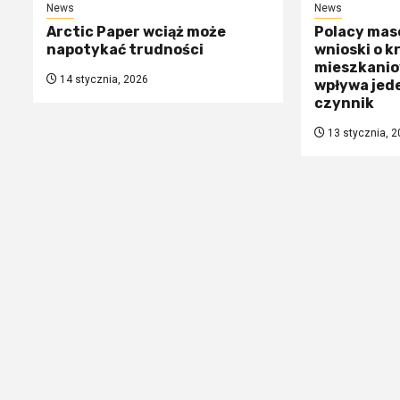
News
News
Arctic Paper wciąż może
Polacy mas
napotykać trudności
wnioski o k
mieszkanio
14 stycznia, 2026
wpływa jed
czynnik
13 stycznia, 2