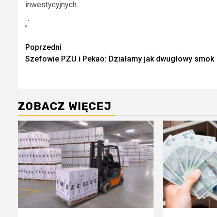
inwestycyjnych.
„`
Zobacz
Poprzedni
Szefowie PZU i Pekao: Działamy jak dwugłowy smok
wpisy
ZOBACZ WIĘCEJ