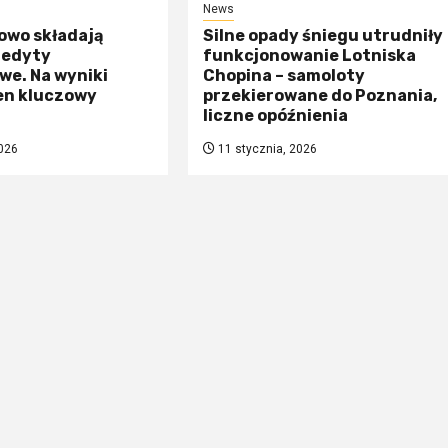
News
owo składają
Silne opady śniegu utrudniły
redyty
funkcjonowanie Lotniska
we. Na wyniki
Chopina – samoloty
en kluczowy
przekierowane do Poznania,
liczne opóźnienia
026
11 stycznia, 2026