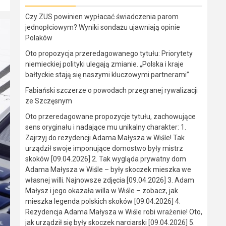
Czy ZUS powinien wypłacać świadczenia parom
jednopłciowym? Wyniki sondażu ujawniają opinie
Polaków
Oto propozycja przeredagowanego tytułu: Priorytety
niemieckiej polityki ulegają zmianie. „Polska i kraje
bałtyckie stają się naszymi kluczowymi partnerami”
Fabiański szczerze o powodach przegranej rywalizacji
ze Szczęsnym
Oto przeredagowane propozycje tytułu, zachowujące
sens oryginału i nadające mu unikalny charakter: 1.
Zajrzyj do rezydencji Adama Małysza w Wiśle! Tak
urządził swoje imponujące domostwo były mistrz
skoków [09.04.2026] 2. Tak wygląda prywatny dom
Adama Małysza w Wiśle – były skoczek mieszka we
własnej willi. Najnowsze zdjęcia [09.04.2026] 3. Adam
Małysz i jego okazała willa w Wiśle – zobacz, jak
mieszka legenda polskich skoków [09.04.2026] 4.
Rezydencja Adama Małysza w Wiśle robi wrażenie! Oto,
jak urządził się były skoczek narciarski [09.04.2026] 5.