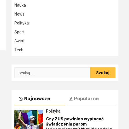
Nauka
News
Polityka
Sport
Świat
Tech
Szukaj:
Najnowsze
Popularne
Polityka
Czy ZUS powinien wypłacać
świadczenia parom