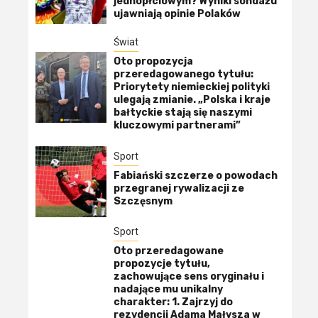
jednopłciowym? Wyniki sondażu
ujawniają opinie Polaków
Świat
Oto propozycja
przeredagowanego tytułu:
Priorytety niemieckiej polityki
ulegają zmianie. „Polska i kraje
bałtyckie stają się naszymi
kluczowymi partnerami”
Sport
Fabiański szczerze o powodach
przegranej rywalizacji ze
Szczęsnym
Sport
Oto przeredagowane
propozycje tytułu,
zachowujące sens oryginału i
nadające mu unikalny
charakter: 1. Zajrzyj do
rezydencji Adama Małysza w