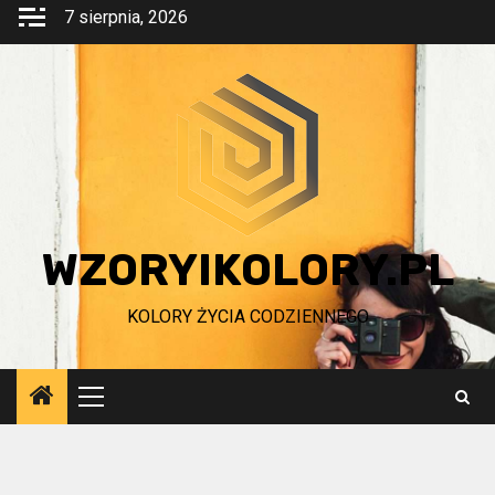
Przejdź
7 sierpnia, 2026
do
treści
WZORYIKOLORY.PL
KOLORY ŻYCIA CODZIENNEGO
Menu
główne