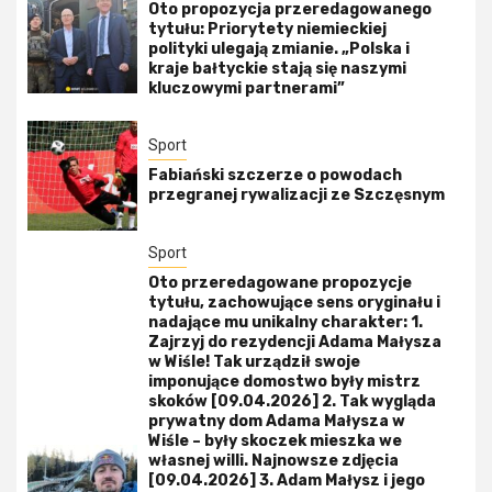
Oto propozycja przeredagowanego
tytułu: Priorytety niemieckiej
polityki ulegają zmianie. „Polska i
kraje bałtyckie stają się naszymi
kluczowymi partnerami”
Sport
Fabiański szczerze o powodach
przegranej rywalizacji ze Szczęsnym
Sport
Oto przeredagowane propozycje
tytułu, zachowujące sens oryginału i
nadające mu unikalny charakter: 1.
Zajrzyj do rezydencji Adama Małysza
w Wiśle! Tak urządził swoje
imponujące domostwo były mistrz
skoków [09.04.2026] 2. Tak wygląda
prywatny dom Adama Małysza w
Wiśle – były skoczek mieszka we
własnej willi. Najnowsze zdjęcia
[09.04.2026] 3. Adam Małysz i jego