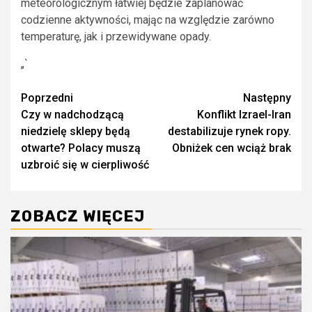
meteorologicznym łatwiej będzie zaplanować
codzienne aktywności, mając na względzie zarówno
temperaturę, jak i przewidywane opady.
„`
Zobacz
Poprzedni
Następny
Czy w nadchodzącą
Konflikt Izrael-Iran
wpisy
niedzielę sklepy będą
destabilizuje rynek ropy.
otwarte? Polacy muszą
Obniżek cen wciąż brak
uzbroić się w cierpliwość
ZOBACZ WIĘCEJ