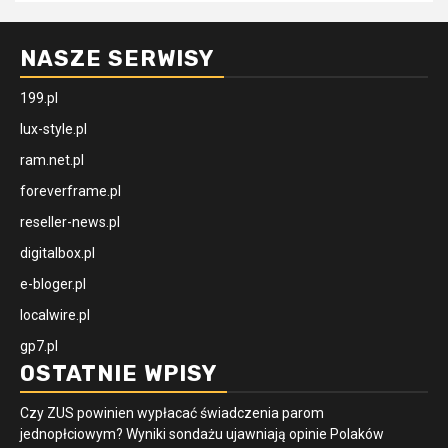
NASZE SERWISY
199.pl
lux-style.pl
ram.net.pl
foreverframe.pl
reseller-news.pl
digitalbox.pl
e-bloger.pl
localwire.pl
gp7.pl
OSTATNIE WPISY
Czy ZUS powinien wypłacać świadczenia parom
jednopłciowym? Wyniki sondażu ujawniają opinie Polaków