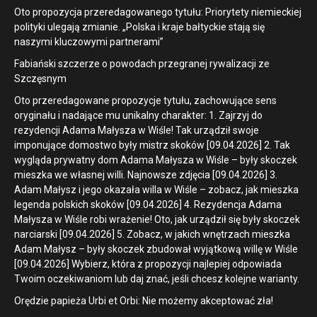
Oto propozycja przeredagowanego tytułu: Priorytety niemieckiej
polityki ulegają zmianie. „Polska i kraje bałtyckie stają się
naszymi kluczowymi partnerami”
Fabiański szczerze o powodach przegranej rywalizacji ze
Szczęsnym
Oto przeredagowane propozycje tytułu, zachowujące sens
oryginału i nadające mu unikalny charakter: 1. Zajrzyj do
rezydencji Adama Małysza w Wiśle! Tak urządził swoje
imponujące domostwo były mistrz skoków [09.04.2026] 2. Tak
wygląda prywatny dom Adama Małysza w Wiśle – były skoczek
mieszka we własnej willi. Najnowsze zdjęcia [09.04.2026] 3.
Adam Małysz i jego okazała willa w Wiśle – zobacz, jak mieszka
legenda polskich skoków [09.04.2026] 4. Rezydencja Adama
Małysza w Wiśle robi wrażenie! Oto, jak urządził się były skoczek
narciarski [09.04.2026] 5. Zobacz, w jakich wnętrzach mieszka
Adam Małysz – były skoczek zbudował wyjątkową willę w Wiśle
[09.04.2026] Wybierz, która z propozycji najlepiej odpowiada
Twoim oczekiwaniom lub daj znać, jeśli chcesz kolejne warianty.
Orędzie papieża Urbi et Orbi: Nie możemy akceptować zła!