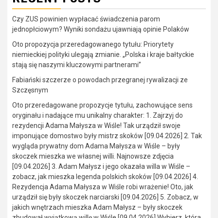
Czy ZUS powinien wypłacać świadczenia parom
jednopłciowym? Wyniki sondażu ujawniają opinie Polaków
Oto propozycja przeredagowanego tytułu: Priorytety
niemieckiej polityki ulegają zmianie. „Polska i kraje bałtyckie
stają się naszymi kluczowymi partnerami”
Fabiański szczerze o powodach przegranej rywalizacji ze
Szczęsnym
Oto przeredagowane propozycje tytułu, zachowujące sens
oryginału i nadające mu unikalny charakter: 1. Zajrzyj do
rezydencji Adama Małysza w Wiśle! Tak urządził swoje
imponujące domostwo były mistrz skoków [09.04.2026] 2. Tak
wygląda prywatny dom Adama Małysza w Wiśle – były
skoczek mieszka we własnej willi. Najnowsze zdjęcia
[09.04.2026] 3. Adam Małysz i jego okazała willa w Wiśle –
zobacz, jak mieszka legenda polskich skoków [09.04.2026] 4.
Rezydencja Adama Małysza w Wiśle robi wrażenie! Oto, jak
urządził się były skoczek narciarski [09.04.2026] 5. Zobacz, w
jakich wnętrzach mieszka Adam Małysz – były skoczek
zbudował wyjątkową willę w Wiśle [09.04.2026] Wybierz, która