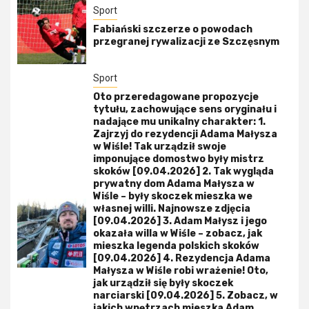
Sport
Fabiański szczerze o powodach
przegranej rywalizacji ze Szczęsnym
Sport
Oto przeredagowane propozycje
tytułu, zachowujące sens oryginału i
nadające mu unikalny charakter: 1.
Zajrzyj do rezydencji Adama Małysza
w Wiśle! Tak urządził swoje
imponujące domostwo były mistrz
skoków [09.04.2026] 2. Tak wygląda
prywatny dom Adama Małysza w
Wiśle – były skoczek mieszka we
własnej willi. Najnowsze zdjęcia
[09.04.2026] 3. Adam Małysz i jego
okazała willa w Wiśle – zobacz, jak
mieszka legenda polskich skoków
[09.04.2026] 4. Rezydencja Adama
Małysza w Wiśle robi wrażenie! Oto,
jak urządził się były skoczek
narciarski [09.04.2026] 5. Zobacz, w
jakich wnętrzach mieszka Adam