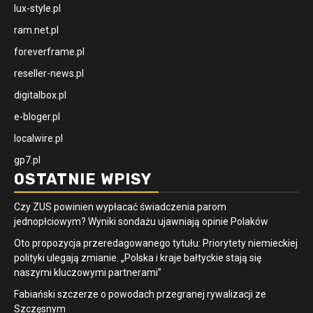
lux-style.pl
ram.net.pl
foreverframe.pl
reseller-news.pl
digitalbox.pl
e-bloger.pl
localwire.pl
gp7.pl
OSTATNIE WPISY
Czy ZUS powinien wypłacać świadczenia parom
jednopłciowym? Wyniki sondażu ujawniają opinie Polaków
Oto propozycja przeredagowanego tytułu: Priorytety niemieckiej
polityki ulegają zmianie. „Polska i kraje bałtyckie stają się
naszymi kluczowymi partnerami”
Fabiański szczerze o powodach przegranej rywalizacji ze
Szczęsnym