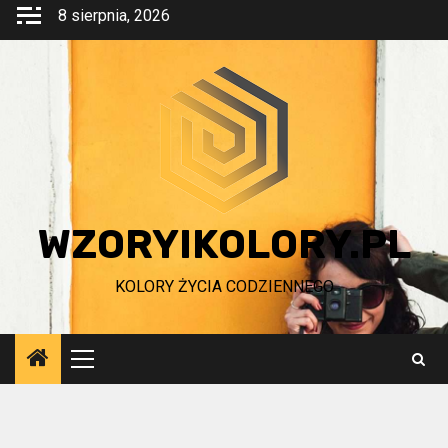
Przejdź
8 sierpnia, 2026
do
treści
WZORYIKOLORY.PL
KOLORY ŻYCIA CODZIENNEGO
Menu
główne