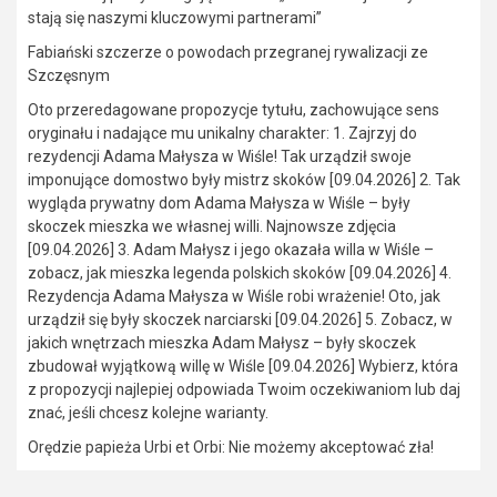
stają się naszymi kluczowymi partnerami”
Fabiański szczerze o powodach przegranej rywalizacji ze
Szczęsnym
Oto przeredagowane propozycje tytułu, zachowujące sens
oryginału i nadające mu unikalny charakter: 1. Zajrzyj do
rezydencji Adama Małysza w Wiśle! Tak urządził swoje
imponujące domostwo były mistrz skoków [09.04.2026] 2. Tak
wygląda prywatny dom Adama Małysza w Wiśle – były
skoczek mieszka we własnej willi. Najnowsze zdjęcia
[09.04.2026] 3. Adam Małysz i jego okazała willa w Wiśle –
zobacz, jak mieszka legenda polskich skoków [09.04.2026] 4.
Rezydencja Adama Małysza w Wiśle robi wrażenie! Oto, jak
urządził się były skoczek narciarski [09.04.2026] 5. Zobacz, w
jakich wnętrzach mieszka Adam Małysz – były skoczek
zbudował wyjątkową willę w Wiśle [09.04.2026] Wybierz, która
z propozycji najlepiej odpowiada Twoim oczekiwaniom lub daj
znać, jeśli chcesz kolejne warianty.
Orędzie papieża Urbi et Orbi: Nie możemy akceptować zła!