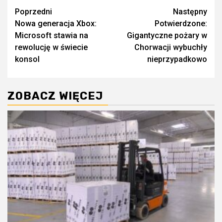
Zobacz
Poprzedni
Następny
Nowa generacja Xbox:
Potwierdzone:
wpisy
Microsoft stawia na
Gigantyczne pożary w
rewolucję w świecie
Chorwacji wybuchły
konsol
nieprzypadkowo
ZOBACZ WIĘCEJ