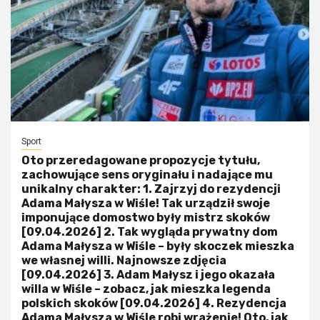
Sport
Oto przeredagowane propozycje tytułu,
zachowujące sens oryginału i nadające mu
unikalny charakter: 1. Zajrzyj do rezydencji
Adama Małysza w Wiśle! Tak urządził swoje
imponujące domostwo były mistrz skoków
[09.04.2026] 2. Tak wygląda prywatny dom
Adama Małysza w Wiśle – były skoczek mieszka
we własnej willi. Najnowsze zdjęcia
[09.04.2026] 3. Adam Małysz i jego okazała
willa w Wiśle – zobacz, jak mieszka legenda
polskich skoków [09.04.2026] 4. Rezydencja
Adama Małysza w Wiśle robi wrażenie! Oto, jak