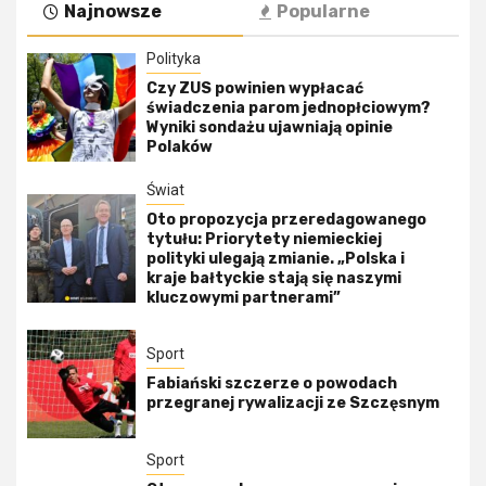
Najnowsze
Popularne
Polityka
Czy ZUS powinien wypłacać
świadczenia parom jednopłciowym?
Wyniki sondażu ujawniają opinie
Polaków
Świat
Oto propozycja przeredagowanego
tytułu: Priorytety niemieckiej
polityki ulegają zmianie. „Polska i
kraje bałtyckie stają się naszymi
kluczowymi partnerami”
Sport
Fabiański szczerze o powodach
przegranej rywalizacji ze Szczęsnym
Sport