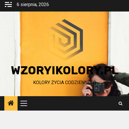
Przejdź
6 sierpnia, 2026
do
treści
WZORYIKOLORY.PL
KOLORY ŻYCIA CODZIENNEGO
Menu
główne