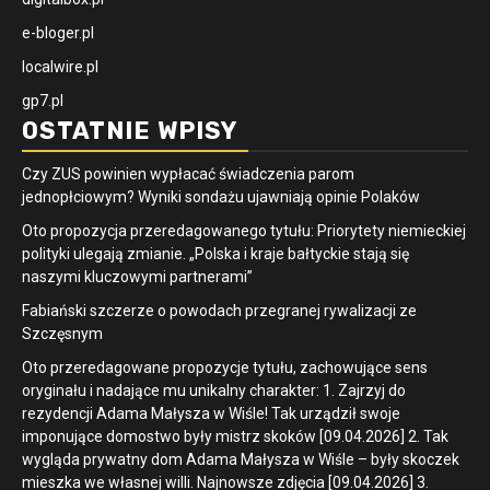
e-bloger.pl
localwire.pl
gp7.pl
OSTATNIE WPISY
Czy ZUS powinien wypłacać świadczenia parom
jednopłciowym? Wyniki sondażu ujawniają opinie Polaków
Oto propozycja przeredagowanego tytułu: Priorytety niemieckiej
polityki ulegają zmianie. „Polska i kraje bałtyckie stają się
naszymi kluczowymi partnerami”
Fabiański szczerze o powodach przegranej rywalizacji ze
Szczęsnym
Oto przeredagowane propozycje tytułu, zachowujące sens
oryginału i nadające mu unikalny charakter: 1. Zajrzyj do
rezydencji Adama Małysza w Wiśle! Tak urządził swoje
imponujące domostwo były mistrz skoków [09.04.2026] 2. Tak
wygląda prywatny dom Adama Małysza w Wiśle – były skoczek
mieszka we własnej willi. Najnowsze zdjęcia [09.04.2026] 3.