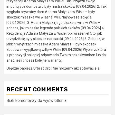
rezydencji Adama Małysza w Wiśle! Tak urządził swoje
imponujące domostwo były mistrz skoków [09.04.2026] 2. Tak
wygląda prywatny dom Adama Małysza w Wiśle – były
skoczek mieszka we własnej willi. Najnowsze zdjęcia
[09.04.2026] 3. Adam Małysz i jego okazała willa w Wiśle –
zobacz, jak mieszka legenda polskich skoków [09.04.2026] 4.
Rezydencja Adama Małysza w Wiśle robi wrażenie! Oto, jak
urządził się były skoczek narciarski [09.04.2026] 5. Zobacz, w
jakich wnętrzach mieszka Adam Małysz – były skoczek
zbudował wyjątkową willę w Wiśle [09.04.2026] Wybierz, która
z propozycji najlepiej odpowiada Twoim oczekiwaniom lub daj
znać, jeśli chcesz kolejne warianty.
Orędzie papieża Urbi et Orbi: Nie możemy akceptować zła!
RECENT COMMENTS
Brak komentarzy do wyświetlenia.