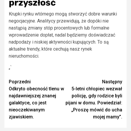
przyszłość
Krupki rynku wtórnego mogą stworzyć dobre warunki
negocjacyjne. Analitycy przewidują, że dopóki nie
nastąpią zmiany stóp procentowych lub formalne
wprowadzenie dopłat, nadal będziemy doświadczać
nadpodaży i niskiej aktywności kupujących. To są
aktualne trendy, które cechują nasz rynek
nieruchomości.
„`
Zobacz
Poprzedni
Następny
Odkryto obecność tlenu w
5-letni chłopiec wezwał
wpisy
najdawniejszej znanej
policję, gdy rodzice byli
galaktyce, co jest
pijani w domu. Powiedział:
nieoczekiwanym
„Proszę mówić do ucha
zjawiskiem.
mojej mamy”.