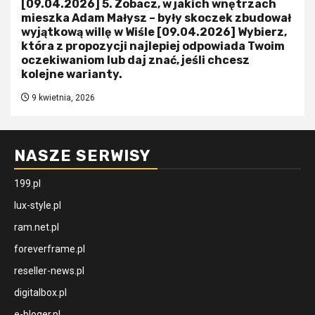
[09.04.2026] 5. Zobacz, w jakich wnętrzach
mieszka Adam Małysz – były skoczek zbudował
wyjątkową willę w Wiśle [09.04.2026] Wybierz,
która z propozycji najlepiej odpowiada Twoim
oczekiwaniom lub daj znać, jeśli chcesz
kolejne warianty.
9 kwietnia, 2026
NASZE SERWISY
199.pl
lux-style.pl
ram.net.pl
foreverframe.pl
reseller-news.pl
digitalbox.pl
e-bloger.pl