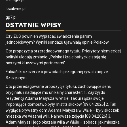
localwire.pl
gp7.pl
OSTATNIE WPISY
Czy ZUS powinien wypłacać świadczenia parom
jednopłciowym? Wyniki sondażu ujawniają opinie Polaków
Oto propozycja przeredagowanego tytułu: Priorytety niemieckiej
polityki ulegają zmianie. „Polska i kraje bałtyckie stają się
naszymi kluczowymi partnerami”
Fabiański szczerze o powodach przegranej rywalizacji ze
Szczęsnym
Oto przeredagowane propozycje tytułu, zachowujące sens
oryginału i nadające mu unikalny charakter: 1. Zajrzyj do
rezydencji Adama Małysza w Wiśle! Tak urządził swoje
imponujące domostwo były mistrz skoków [09.04.2026] 2. Tak
wygląda prywatny dom Adama Małysza w Wiśle – były skoczek
mieszka we własnej willi. Najnowsze zdjęcia [09.04.2026] 3.
Adam Małysz i jego okazała willa w Wiśle – zobacz, jak mieszka