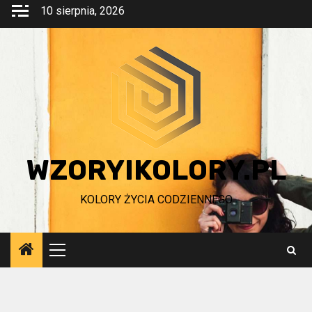
Przejdź
10 sierpnia, 2026
do
treści
WZORYIKOLORY.PL
KOLORY ŻYCIA CODZIENNEGO
Menu
główne