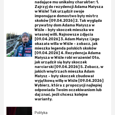
nadające mu unikalny charakter: 1.
Zajrzyj do rezydencji Adama Małysza
w Wiśle! Tak urządził swoje
imponujące domostwo były mistrz
skoków [09.04.2026] 2. Tak wygląda
prywatny dom Adama Małysza w
Wiśle – były skoczek mieszka we
własnej willi. Najnowsze zdjęcia
[09.04.2026] 3. Adam Małysz i jego
okazała willa w Wiśle – zobacz, jak
mieszka legenda polskich skoków
[09.04.2026] 4. Rezydencja Adama
Małysza w Wiśle robi wrażenie! Oto,
jak urządził się były skoczek
narciarski [09.04.2026] 5. Zobacz, w
jakich wnętrzach mieszka Adam
Małysz – były skoczek zbudował
wyjątkową willę w Wiśle [09.04.2026]
Wybierz, która z propozycji najlepiej
odpowiada Twoim oczekiwaniom lub
daj znać, jeśli chcesz kolejne
warianty.
Polityka