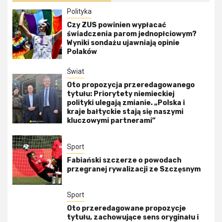
Polityka
Czy ZUS powinien wypłacać
świadczenia parom jednopłciowym?
Wyniki sondażu ujawniają opinie
Polaków
Świat
Oto propozycja przeredagowanego
tytułu: Priorytety niemieckiej
polityki ulegają zmianie. „Polska i
kraje bałtyckie stają się naszymi
kluczowymi partnerami”
Sport
Fabiański szczerze o powodach
przegranej rywalizacji ze Szczęsnym
Sport
Oto przeredagowane propozycje
tytułu, zachowujące sens oryginału i