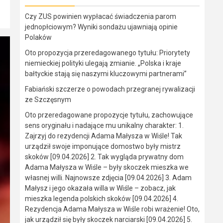
Czy ZUS powinien wypłacać świadczenia parom
jednopłciowym? Wyniki sondażu ujawniają opinie
Polaków
Oto propozycja przeredagowanego tytułu: Priorytety
niemieckiej polityki ulegają zmianie. „Polska i kraje
bałtyckie stają się naszymi kluczowymi partnerami”
Fabiański szczerze o powodach przegranej rywalizacji
ze Szczęsnym
Oto przeredagowane propozycje tytułu, zachowujące
sens oryginału i nadające mu unikalny charakter: 1.
Zajrzyj do rezydencji Adama Małysza w Wiśle! Tak
urządził swoje imponujące domostwo były mistrz
skoków [09.04.2026] 2. Tak wygląda prywatny dom
Adama Małysza w Wiśle – były skoczek mieszka we
własnej willi. Najnowsze zdjęcia [09.04.2026] 3. Adam
Małysz i jego okazała willa w Wiśle – zobacz, jak
mieszka legenda polskich skoków [09.04.2026] 4.
Rezydencja Adama Małysza w Wiśle robi wrażenie! Oto,
jak urządził się były skoczek narciarski [09.04.2026] 5.