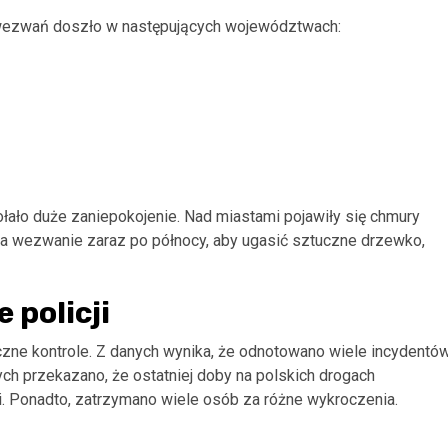
y wezwań doszło w następujących województwach:
łało duże zaniepokojenie. Nad miastami pojawiły się chmury
a wezwanie zaraz po północy, aby ugasić sztuczne drzewko,
 policji
iczne kontrole. Z danych wynika, że odnotowano wiele incydentó
h przekazano, że ostatniej doby na polskich drogach
. Ponadto, zatrzymano wiele osób za różne wykroczenia.