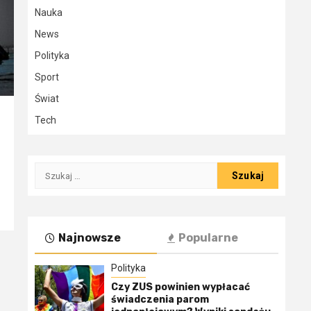
Nauka
News
Polityka
Sport
Świat
Tech
Szukaj:
Najnowsze
Popularne
Polityka
Czy ZUS powinien wypłacać
świadczenia parom