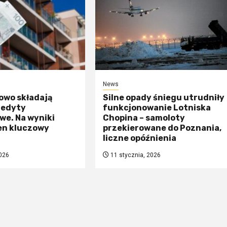
News
owo składają
Silne opady śniegu utrudniły
redyty
funkcjonowanie Lotniska
we. Na wyniki
Chopina – samoloty
en kluczowy
przekierowane do Poznania,
liczne opóźnienia
026
11 stycznia, 2026