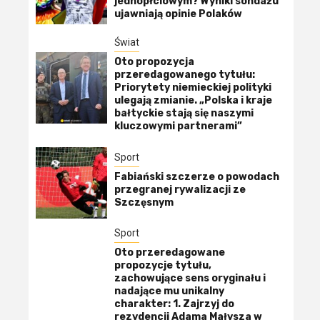
jednopłciowym? Wyniki sondażu
ujawniają opinie Polaków
Świat
Oto propozycja
przeredagowanego tytułu:
Priorytety niemieckiej polityki
ulegają zmianie. „Polska i kraje
bałtyckie stają się naszymi
kluczowymi partnerami”
Sport
Fabiański szczerze o powodach
przegranej rywalizacji ze
Szczęsnym
Sport
Oto przeredagowane
propozycje tytułu,
zachowujące sens oryginału i
nadające mu unikalny
charakter: 1. Zajrzyj do
rezydencji Adama Małysza w