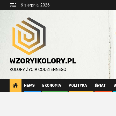
Przejdź
6 sierpnia, 2026
do
treści
WZORYIKOLORY.PL
KOLORY ŻYCIA CODZIENNEGO
NEWS
EKONOMIA
POLITYKA
ŚWIAT
S