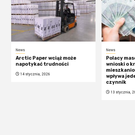
News
News
Arctic Paper wciąż może
Polacy mas
napotykać trudności
wnioski o k
mieszkanio
14 stycznia, 2026
wpływa jed
czynnik
13 stycznia, 2