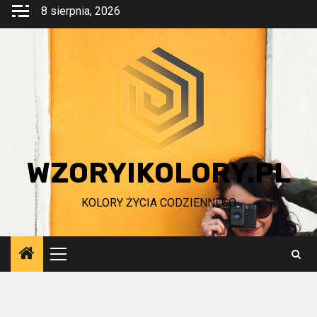
Przejdź
8 sierpnia, 2026
do
treści
WZORYIKOLORY.PL
KOLORY ŻYCIA CODZIENNEGO
Menu
główne