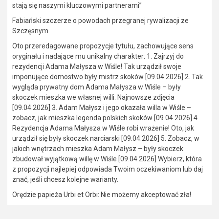
stają się naszymi kluczowymi partnerami”
Fabiański szczerze o powodach przegranej rywalizacji ze
Szczęsnym
Oto przeredagowane propozycje tytułu, zachowujące sens
oryginału i nadające mu unikalny charakter: 1. Zajrzyj do
rezydencji Adama Małysza w Wiśle! Tak urządził swoje
imponujące domostwo były mistrz skoków [09.04.2026] 2. Tak
wygląda prywatny dom Adama Małysza w Wiśle – były
skoczek mieszka we własnej willi. Najnowsze zdjęcia
[09.04.2026] 3. Adam Małysz i jego okazała willa w Wiśle –
zobacz, jak mieszka legenda polskich skoków [09.04.2026] 4.
Rezydencja Adama Małysza w Wiśle robi wrażenie! Oto, jak
urządził się były skoczek narciarski [09.04.2026] 5. Zobacz, w
jakich wnętrzach mieszka Adam Małysz – były skoczek
zbudował wyjątkową willę w Wiśle [09.04.2026] Wybierz, która
z propozycji najlepiej odpowiada Twoim oczekiwaniom lub daj
znać, jeśli chcesz kolejne warianty.
Orędzie papieża Urbi et Orbi: Nie możemy akceptować zła!