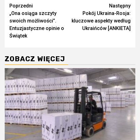
Zobacz
Poprzedni
Następny
„Ona osiąga szczyty
Pokój Ukraina-Rosja:
wpisy
swoich możliwości”.
kluczowe aspekty według
Entuzjastyczne opinie o
Ukraińców [ANKIETA]
Świątek
ZOBACZ WIĘCEJ