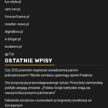
lux-style.pl
ram.net.pl
foreverframe.pl
reseller-news.pl
digitalbox.pl
e-bloger.pl
localwire.pl
gp7.pl
OSTATNIE WPISY
Czy ZUS powinien wypłacać świadczenia parom
jednopłciowym? Wyniki sondażu ujawniają opinie Polaków
Oto propozycja przeredagowanego tytułu: Priorytety niemieckiej
polityki ulegają zmianie. „Polska i kraje bałtyckie stają się
naszymi kluczowymi partnerami”
Fabiański szczerze o powodach przegranej rywalizacji ze
Szczęsnym