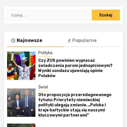
Szukaj:
Najnowsze
Popularne
Polityka
Czy ZUS powinien wypłacać
świadczenia parom jednopłciowym?
Wyniki sondażu ujawniają opinie
Polaków
Świat
Oto propozycja przeredagowanego
tytułu: Priorytety niemieckiej
polityki ulegają zmianie. „Polska i
kraje bałtyckie stają się naszymi
kluczowymi partnerami”