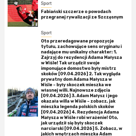
Sport
Fabiański szczerze o powodach
przegranej rywalizacji ze Szczęsnym
Sport
Oto przeredagowane propozycje
tytułu, zachowujące sens oryginału i
nadające mu unikalny charakter: 1.
Zajrzyj do rezydencji Adama Małysza
w Wiśle! Tak urządził swoje
imponujące domostwo były mistrz
skoków [09.04.2026] 2. Tak wygląda
prywatny dom Adama Małysza w
Wiśle – były skoczek mieszka we
własnej willi. Najnowsze zdjęcia
[09.04.2026] 3. Adam Małysz i jego
okazała willa w Wiśle – zobacz, jak
mieszka legenda polskich skoków
[09.04.2026] 4. Rezydencja Adama
Małysza w Wiśle robi wrażenie! Oto,
jak urządził się były skoczek
narciarski [09.04.2026] 5. Zobacz, w
jakich wnętrzach mieszka Adam