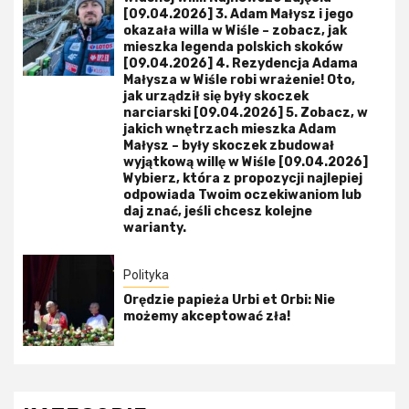
[09.04.2026] 3. Adam Małysz i jego
okazała willa w Wiśle – zobacz, jak
mieszka legenda polskich skoków
[09.04.2026] 4. Rezydencja Adama
Małysza w Wiśle robi wrażenie! Oto,
jak urządził się były skoczek
narciarski [09.04.2026] 5. Zobacz, w
jakich wnętrzach mieszka Adam
Małysz – były skoczek zbudował
wyjątkową willę w Wiśle [09.04.2026]
Wybierz, która z propozycji najlepiej
odpowiada Twoim oczekiwaniom lub
daj znać, jeśli chcesz kolejne
warianty.
Polityka
Orędzie papieża Urbi et Orbi: Nie
możemy akceptować zła!