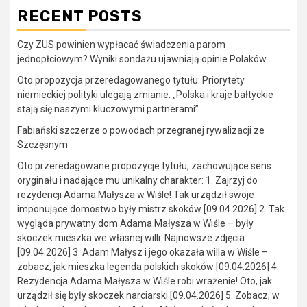
RECENT POSTS
Czy ZUS powinien wypłacać świadczenia parom
jednopłciowym? Wyniki sondażu ujawniają opinie Polaków
Oto propozycja przeredagowanego tytułu: Priorytety
niemieckiej polityki ulegają zmianie. „Polska i kraje bałtyckie
stają się naszymi kluczowymi partnerami”
Fabiański szczerze o powodach przegranej rywalizacji ze
Szczęsnym
Oto przeredagowane propozycje tytułu, zachowujące sens
oryginału i nadające mu unikalny charakter: 1. Zajrzyj do
rezydencji Adama Małysza w Wiśle! Tak urządził swoje
imponujące domostwo były mistrz skoków [09.04.2026] 2. Tak
wygląda prywatny dom Adama Małysza w Wiśle – były
skoczek mieszka we własnej willi. Najnowsze zdjęcia
[09.04.2026] 3. Adam Małysz i jego okazała willa w Wiśle –
zobacz, jak mieszka legenda polskich skoków [09.04.2026] 4.
Rezydencja Adama Małysza w Wiśle robi wrażenie! Oto, jak
urządził się były skoczek narciarski [09.04.2026] 5. Zobacz, w