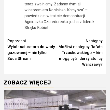
teraz zwalniamy. Żądamy dymisji
wicepremiera Kosiniaka-Kamysza” –
powiedziała w trakcie demonstracji
Agnieszka Czerederecka, jedna z liderek
Strajku Kobiet.
Zobacz
Poprzedni
Następny
Wybór saturatora do wody
Możliwi następcy Rafała
wpisy
gazowanej – nie tylko
Trzaskowskiego – kim
Soda Stream
mogą być liderzy stolicy
Warszawy?
ZOBACZ WIĘCEJ