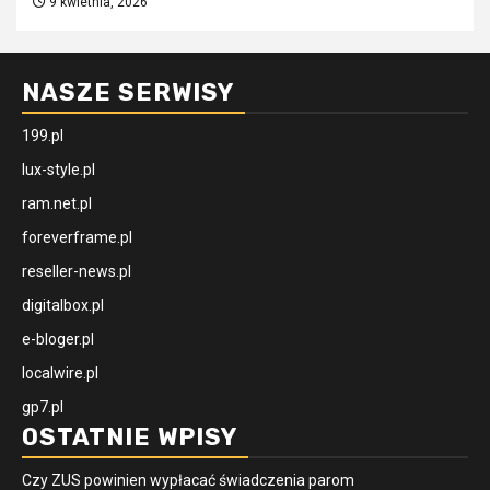
9 kwietnia, 2026
NASZE SERWISY
199.pl
lux-style.pl
ram.net.pl
foreverframe.pl
reseller-news.pl
digitalbox.pl
e-bloger.pl
localwire.pl
gp7.pl
OSTATNIE WPISY
Czy ZUS powinien wypłacać świadczenia parom