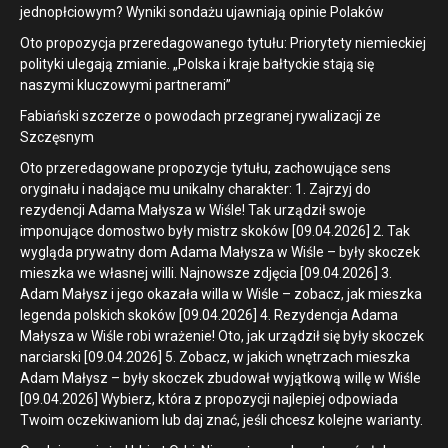
jednopłciowym? Wyniki sondażu ujawniają opinie Polaków
Oto propozycja przeredagowanego tytułu: Priorytety niemieckiej
polityki ulegają zmianie. „Polska i kraje bałtyckie stają się
naszymi kluczowymi partnerami”
Fabiański szczerze o powodach przegranej rywalizacji ze
Szczęsnym
Oto przeredagowane propozycje tytułu, zachowujące sens
oryginału i nadające mu unikalny charakter: 1. Zajrzyj do
rezydencji Adama Małysza w Wiśle! Tak urządził swoje
imponujące domostwo były mistrz skoków [09.04.2026] 2. Tak
wygląda prywatny dom Adama Małysza w Wiśle – były skoczek
mieszka we własnej willi. Najnowsze zdjęcia [09.04.2026] 3.
Adam Małysz i jego okazała willa w Wiśle – zobacz, jak mieszka
legenda polskich skoków [09.04.2026] 4. Rezydencja Adama
Małysza w Wiśle robi wrażenie! Oto, jak urządził się były skoczek
narciarski [09.04.2026] 5. Zobacz, w jakich wnętrzach mieszka
Adam Małysz – były skoczek zbudował wyjątkową willę w Wiśle
[09.04.2026] Wybierz, która z propozycji najlepiej odpowiada
Twoim oczekiwaniom lub daj znać, jeśli chcesz kolejne warianty.