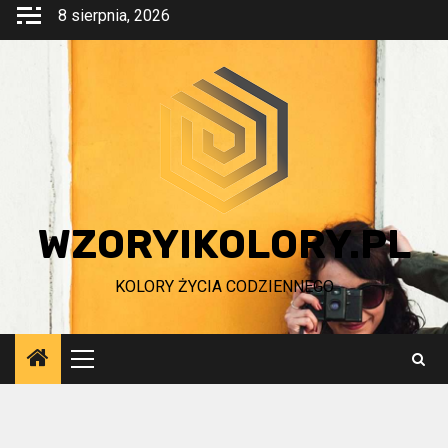
Przejdź
8 sierpnia, 2026
do
treści
WZORYIKOLORY.PL
KOLORY ŻYCIA CODZIENNEGO
Menu
główne