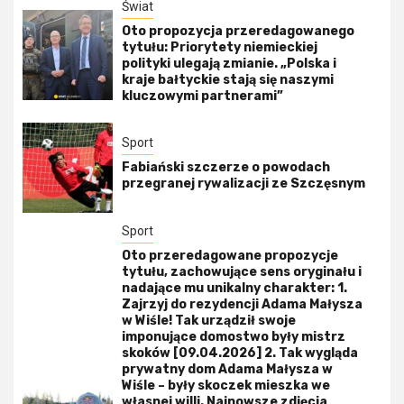
Świat
Oto propozycja przeredagowanego
tytułu: Priorytety niemieckiej
polityki ulegają zmianie. „Polska i
kraje bałtyckie stają się naszymi
kluczowymi partnerami”
Sport
Fabiański szczerze o powodach
przegranej rywalizacji ze Szczęsnym
Sport
Oto przeredagowane propozycje
tytułu, zachowujące sens oryginału i
nadające mu unikalny charakter: 1.
Zajrzyj do rezydencji Adama Małysza
w Wiśle! Tak urządził swoje
imponujące domostwo były mistrz
skoków [09.04.2026] 2. Tak wygląda
prywatny dom Adama Małysza w
Wiśle – były skoczek mieszka we
własnej willi. Najnowsze zdjęcia