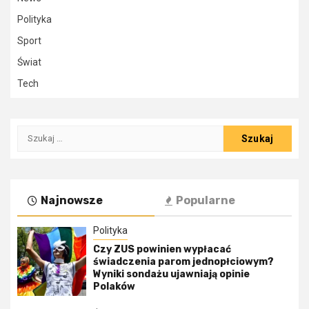
Polityka
Sport
Świat
Tech
Szukaj:
Najnowsze
Popularne
Polityka
Czy ZUS powinien wypłacać
świadczenia parom jednopłciowym?
Wyniki sondażu ujawniają opinie
Polaków