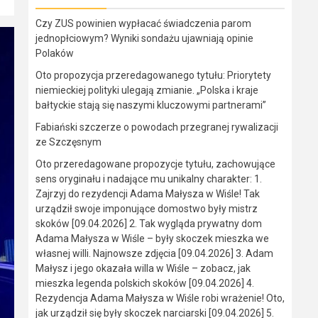
Czy ZUS powinien wypłacać świadczenia parom
jednopłciowym? Wyniki sondażu ujawniają opinie
Polaków
Oto propozycja przeredagowanego tytułu: Priorytety
niemieckiej polityki ulegają zmianie. „Polska i kraje
bałtyckie stają się naszymi kluczowymi partnerami”
Fabiański szczerze o powodach przegranej rywalizacji
ze Szczęsnym
Oto przeredagowane propozycje tytułu, zachowujące
sens oryginału i nadające mu unikalny charakter: 1.
Zajrzyj do rezydencji Adama Małysza w Wiśle! Tak
urządził swoje imponujące domostwo były mistrz
skoków [09.04.2026] 2. Tak wygląda prywatny dom
Adama Małysza w Wiśle – były skoczek mieszka we
własnej willi. Najnowsze zdjęcia [09.04.2026] 3. Adam
Małysz i jego okazała willa w Wiśle – zobacz, jak
mieszka legenda polskich skoków [09.04.2026] 4.
Rezydencja Adama Małysza w Wiśle robi wrażenie! Oto,
jak urządził się były skoczek narciarski [09.04.2026] 5.