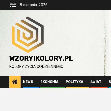
Przejdź
8 sierpnia, 2026
do
treści
WZORYIKOLORY.PL
KOLORY ŻYCIA CODZIENNEGO
NEWS
EKONOMIA
POLITYKA
ŚWIAT
S