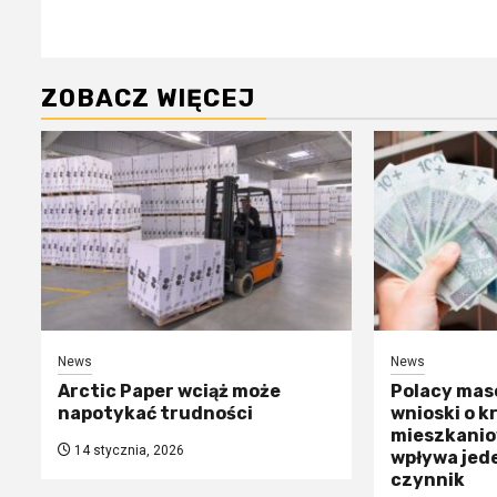
wpisy
ZOBACZ WIĘCEJ
News
News
Arctic Paper wciąż może
Polacy mas
napotykać trudności
wnioski o k
mieszkanio
14 stycznia, 2026
wpływa jed
czynnik