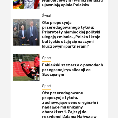
jednopłciowym? Wyniki sondażu
ujawniają opinie Polaków
Świat
Oto propozycja
przeredagowanego tytułu:
Priorytety niemieckiej polityki
ulegają zmianie. „Polska i kraje
bałtyckie stają się naszymi
kluczowymi partnerami”
Sport
Fabiański szczerze o powodach
przegranej rywalizacji ze
Szczęsnym
Sport
Oto przeredagowane
propozycje tytułu,
zachowujące sens oryginału i
nadające mu unikalny
charakter: 1. Zajrzyj do
rezydencji Adama Małysza w