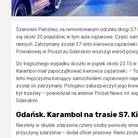
Szanowni Państwo, na remontowanym odcinku drogi S7 
się około 20 pojazdów, w tym auta ciężarowe. Część samo
rannych. Zatrzymany został 37-letni kierowca ciężaró
Powiatowej w Pruszczu Gdańskim wszczął wśród policj
Do tragicznego wypadku doszło w piątek około 23:15 w
Karambol miał zapoczątkować kierowca ciężarówki. – To
letni mężczyzna kierujący samochodem ciężarowym najec
został on zatrzymany. Policjanci zabezpieczyli jego 
był trzeźwy – powiedział na antenie Polsat News mł. as
Gdańskim.
Gdańsk. Karambol na trasie S7. Ki
Niestety w skutek zdarzenia cztery osoby poniosły śmierć
przyczynę zdarzenia – dodał oficer prasowy. Ranni zostal