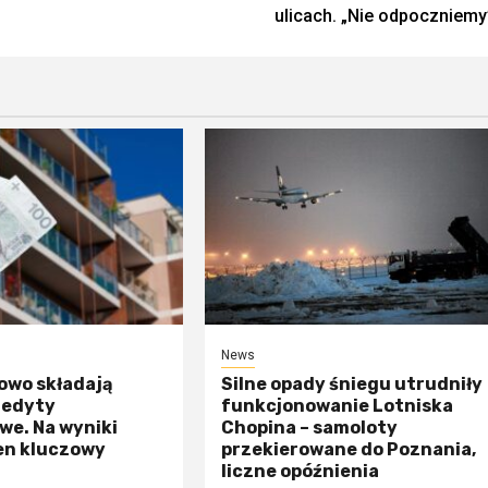
ulicach. „Nie odpoczniemy
News
owo składają
Silne opady śniegu utrudniły
redyty
funkcjonowanie Lotniska
we. Na wyniki
Chopina – samoloty
en kluczowy
przekierowane do Poznania,
liczne opóźnienia