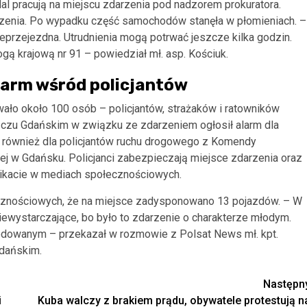
al pracują na miejscu zdarzenia pod nadzorem prokuratora.
rzenia. Po wypadku część samochodów stanęła w płomieniach. –
ieprzejezdna. Utrudnienia mogą potrwać jeszcze kilka godzin.
ogą krajową nr 91 – powiedział mł. asp. Kościuk.
Alarm wśród policjantów
ło około 100 osób – policjantów, strażaków i ratowników
zu Gdańskim w związku ze zdarzeniem ogłosił alarm dla
o również dla policjantów ruchu drogowego z Komendy
ej w Gdańsku. Policjanci zabezpieczają miejsce zdarzenia oraz
nikacie w mediach społecznościowych.
znościowych, że na miejsce zadysponowano 13 pojazdów. – W
niewystarczające, bo było to zdarzenie o charakterze młodym.
odowanym – przekazał w rozmowie z Polsat News mł. kpt.
dańskim.
Następn
i
Kuba walczy z brakiem prądu, obywatele protestują n