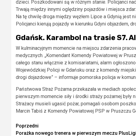
dzieci. Poszkodowani są w różnym stanie. Policjanci nad
Trwają między innymi oględziny pojazdów i miejsca zda
Na tę chwilę droga między węzłem Lipce a Gdynią jest n
Policjanci kierują pojazdy w kierunku Gdyni objazdem, dr
Gdańsk. Karambol na trasie S7. 
W kulminacyjnym momencie na miejscu zdarzenia pracowa
medycznych. „Komendant Komendy Powiatowej w Pruszc
całego stanu włącznie z komisariatami, alarm ogłoszon
Wojewódzkiej Policji w Gdańsku oraz z komendy miejski
drogi dojazdowe” – informuje pomorska policja w komu
Państwowa Straż Pożarna przekazała w mediach społec
pierwszym momencie siły i środki straży pożarnej były 
Strażacy musieli ugasić pożar, pomagali osobom poszk
Marcin Tabiś z Komendy Powiatowej PSP w Pruszczu G
Zobacz
Poprzedni
Porażka nowego trenera w pierwszym meczu PlusLig