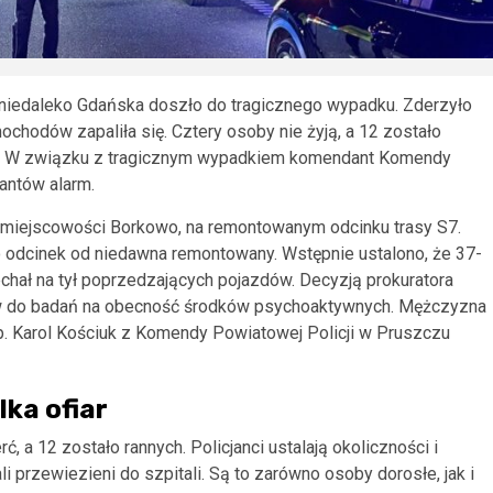
niedaleko Gdańska doszło do tragicznego wypadku. Zderzyło
chodów zapaliła się. Cztery osoby nie żyją, a 12 zostało
wki. W związku z tragicznym wypadkiem komendant Komendy
antów alarm.
 miejscowości Borkowo, na remontowanym odcinku trasy S7.
 odcinek od niedawna remontowany. Wstępnie ustalono, że 37-
hał na tył poprzedzających pojazdów. Decyzją prokuratora
krew do badań na obecność środków psychoaktywnych. Mężczyzna
p. Karol Kościuk z Komendy Powiatowej Policji w Pruszczu
lka ofiar
, a 12 zostało rannych. Policjanci ustalają okoliczności i
i przewiezieni do szpitali. Są to zarówno osoby dorosłe, jak i