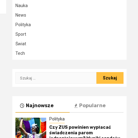
Nauka
News
Polityka
Sport
Świat
Tech
Szukaj:
Najnowsze
Popularne
Polityka
Czy ZUS powinien wypłacać
świadczenia parom