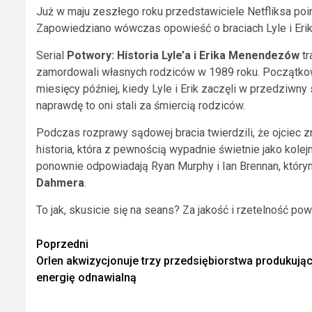
Już w maju zeszłego roku przedstawiciele Netfliksa poi
Zapowiedziano wówczas opowieść o braciach Lyle i Erik M
Serial
Potwory: Historia Lyle’a i Erika Menendezów
tr
zamordowali własnych rodziców w 1989 roku. Początkowo 
miesięcy później, kiedy Lyle i Erik zaczęli w przedziwn
naprawdę to oni stali za śmiercią rodziców.
Podczas rozprawy sądowej bracia twierdzili, że ojciec zn
historia, która z pewnością wypadnie świetnie jako kolejn
ponownie odpowiadają Ryan Murphy i Ian Brennan, któr
Dahmera
.
To jak, skusicie się na seans? Za jakość i rzetelność pow
Zobacz
Poprzedni
Orlen akwizycjonuje trzy przedsiębiorstwa produkują
wpisy
energię odnawialną