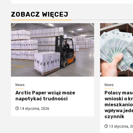
ZOBACZ WIĘCEJ
News
News
Arctic Paper wciąż może
Polacy mas
napotykać trudności
wnioski o k
mieszkanio
14 stycznia, 2026
wpływa jed
czynnik
13 stycznia, 2