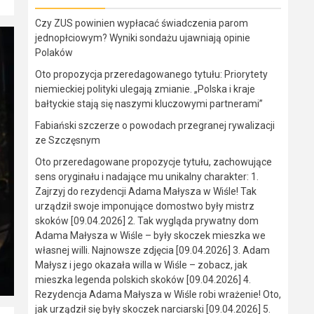
Czy ZUS powinien wypłacać świadczenia parom
jednopłciowym? Wyniki sondażu ujawniają opinie
Polaków
Oto propozycja przeredagowanego tytułu: Priorytety
niemieckiej polityki ulegają zmianie. „Polska i kraje
bałtyckie stają się naszymi kluczowymi partnerami”
Fabiański szczerze o powodach przegranej rywalizacji
ze Szczęsnym
Oto przeredagowane propozycje tytułu, zachowujące
sens oryginału i nadające mu unikalny charakter: 1.
Zajrzyj do rezydencji Adama Małysza w Wiśle! Tak
urządził swoje imponujące domostwo były mistrz
skoków [09.04.2026] 2. Tak wygląda prywatny dom
Adama Małysza w Wiśle – były skoczek mieszka we
własnej willi. Najnowsze zdjęcia [09.04.2026] 3. Adam
Małysz i jego okazała willa w Wiśle – zobacz, jak
mieszka legenda polskich skoków [09.04.2026] 4.
Rezydencja Adama Małysza w Wiśle robi wrażenie! Oto,
jak urządził się były skoczek narciarski [09.04.2026] 5.