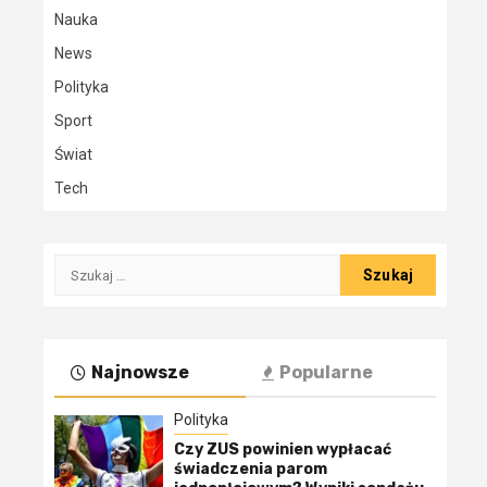
Nauka
News
Polityka
Sport
Świat
Tech
Szukaj:
Najnowsze
Popularne
Polityka
Czy ZUS powinien wypłacać
świadczenia parom