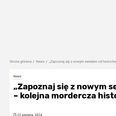
Strona główna
News
„Zapoznaj się z nowym serialem od twórców '
News
„Zapoznaj się z nowym s
– kolejna mordercza histo
22 sierpnia, 2024