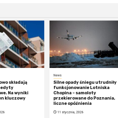
News
owo składają
Silne opady śniegu utrudniły
redyty
funkcjonowanie Lotniska
we. Na wyniki
Chopina – samoloty
en kluczowy
przekierowane do Poznania,
liczne opóźnienia
026
11 stycznia, 2026