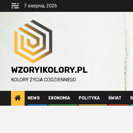
Przejdź
7 sierpnia, 2026
do
treści
WZORYIKOLORY.PL
KOLORY ŻYCIA CODZIENNEGO
NEWS
EKONOMIA
POLITYKA
ŚWIAT
S