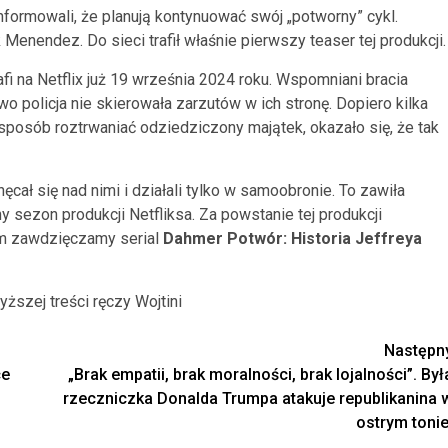
nformowali, że planują kontynuować swój „potworny” cykl.
enendez. Do sieci trafił właśnie pierwszy teaser tej produkcji.
afi na Netflix już 19 września 2024 roku. Wspomniani bracia
policja nie skierowała zarzutów w ich stronę. Dopiero kilka
y sposób roztrwaniać odziedziczony majątek, okazało się, że tak
ęcał się nad nimi i działali tylko w samoobronie. To zawiła
y sezon produkcji Netfliksa. Za powstanie tej produkcji
ym zawdzięczamy serial
Dahmer Potwór: Historia Jeffreya
yższej treści ręczy Wojtini
Następn
ce
„Brak empatii, brak moralności, brak lojalności”. Był
rzeczniczka Donalda Trumpa atakuje republikanina 
ostrym tonie