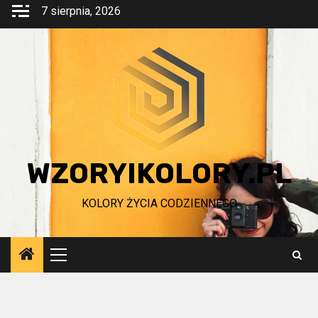
Przejdź
7 sierpnia, 2026
do
treści
WZORYIKOLORY.PL
KOLORY ŻYCIA CODZIENNEGO
Menu
główne