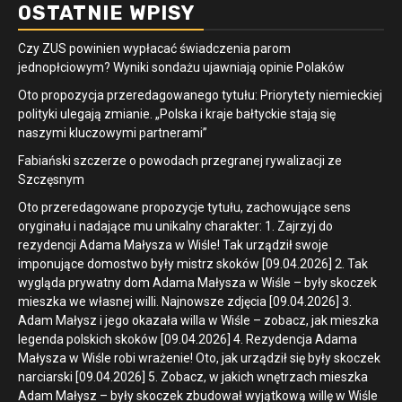
OSTATNIE WPISY
Czy ZUS powinien wypłacać świadczenia parom
jednopłciowym? Wyniki sondażu ujawniają opinie Polaków
Oto propozycja przeredagowanego tytułu: Priorytety niemieckiej
polityki ulegają zmianie. „Polska i kraje bałtyckie stają się
naszymi kluczowymi partnerami”
Fabiański szczerze o powodach przegranej rywalizacji ze
Szczęsnym
Oto przeredagowane propozycje tytułu, zachowujące sens
oryginału i nadające mu unikalny charakter: 1. Zajrzyj do
rezydencji Adama Małysza w Wiśle! Tak urządził swoje
imponujące domostwo były mistrz skoków [09.04.2026] 2. Tak
wygląda prywatny dom Adama Małysza w Wiśle – były skoczek
mieszka we własnej willi. Najnowsze zdjęcia [09.04.2026] 3.
Adam Małysz i jego okazała willa w Wiśle – zobacz, jak mieszka
legenda polskich skoków [09.04.2026] 4. Rezydencja Adama
Małysza w Wiśle robi wrażenie! Oto, jak urządził się były skoczek
narciarski [09.04.2026] 5. Zobacz, w jakich wnętrzach mieszka
Adam Małysz – były skoczek zbudował wyjątkową willę w Wiśle