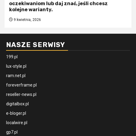
oczekiwaniom lub daj znać, jeśli chcesz
kolejne warianty.
9 kwietnia, 2026
NASZE SERWISY
199.pl
lux-style.pl
ram.net.pl
foreverframe.pl
reseller-news.pl
digitalbox.pl
e-bloger.pl
localwire.pl
gp7.pl