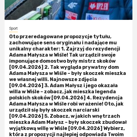
Sport
Oto przeredagowane propozycje tytułu,
zachowujące sens oryginału i nadające mu
unikalny charakter: 1. Zajrzyj do rezydencji
Adama Małysza w Wiśle! Tak urządził swoje
imponujące domostwo były mistrz skoków
[09.04.2026] 2. Tak wygląda prywatny dom
Adama Małysza w Wiśle – były skoczek mieszka
we własnej willi. Najnowsze zdjęcia
[09.04.2026] 3. Adam Małysz i jego okazała
willa w Wiśle – zobacz, jak mieszka legenda
polskich skoków [09.04.2026] 4. Rezydencja
Adama Małysza w Wiśle robi wrażenie! Oto, jak
urządził się były skoczek narciarski
[09.04.2026] 5. Zobacz, w jakich wnętrzach
mieszka Adam Małysz – były skoczek zbudował
wyjątkową willę w Wiśle [09.04.2026] Wybierz,
która z propozycji najlepiej odpowiada Twoim