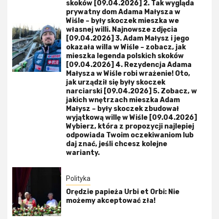
skoków [09.04.2026] 2. Tak wygląda
prywatny dom Adama Małysza w
Wiśle – były skoczek mieszka we
własnej willi. Najnowsze zdjęcia
[09.04.2026] 3. Adam Małysz i jego
okazała willa w Wiśle – zobacz, jak
mieszka legenda polskich skoków
[09.04.2026] 4. Rezydencja Adama
Małysza w Wiśle robi wrażenie! Oto,
jak urządził się były skoczek
narciarski [09.04.2026] 5. Zobacz, w
jakich wnętrzach mieszka Adam
Małysz – były skoczek zbudował
wyjątkową willę w Wiśle [09.04.2026]
Wybierz, która z propozycji najlepiej
odpowiada Twoim oczekiwaniom lub
daj znać, jeśli chcesz kolejne
warianty.
Polityka
Orędzie papieża Urbi et Orbi: Nie
możemy akceptować zła!