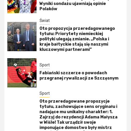
Wyniki sondażu ujawniają opinie
Polaków
Świat
Oto propozycja przeredagowanego
tytułu: Priorytety niemieckiej
polityki ulegają zmianie. „Polska i
kraje bałtyckie stają się naszymi
kluczowymi partnerami”
Sport
Fabiański szczerze o powodach
przegranej rywalizacji ze Szczęsnym
Sport
Oto przeredagowane propozycje
tytułu, zachowujące sens oryginału i
nadające mu unikalny charakter: 1.
Zajrzyj do rezydencji Adama Małysza
w Wiśle! Tak urządził swoje
imponujące domostwo były mistrz