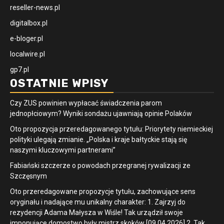
reseller-news.pl
digitalbox.pl
e-bloger.pl
localwire.pl
gp7.pl
OSTATNIE WPISY
Czy ZUS powinien wypłacać świadczenia parom
jednopłciowym? Wyniki sondażu ujawniają opinie Polaków
Oto propozycja przeredagowanego tytułu: Priorytety niemieckiej
polityki ulegają zmianie. „Polska i kraje bałtyckie stają się
naszymi kluczowymi partnerami”
Fabiański szczerze o powodach przegranej rywalizacji ze
Szczęsnym
Oto przeredagowane propozycje tytułu, zachowujące sens
oryginału i nadające mu unikalny charakter: 1. Zajrzyj do
rezydencji Adama Małysza w Wiśle! Tak urządził swoje
imponujące domostwo były mistrz skoków [09.04.2026] 2. Tak