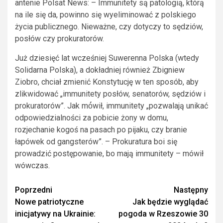
antenie Polsat News: – Immunitety są patologią, którą
na ile się da, powinno się wyeliminować z polskiego
życia publicznego. Nieważne, czy dotyczy to sędziów,
posłów czy prokuratorów.
Już dziesięć lat wcześniej Suwerenna Polska (wtedy
Solidarna Polska), a dokładniej również Zbigniew
Ziobro, chciał zmienić Konstytucję w ten sposób, aby
zlikwidować „immunitety posłów, senatorów, sędziów i
prokuratorów”. Jak mó́wił, immunitety „pozwalają unikać
odpowiedzialności za pobicie żony w domu,
rozjechanie kogoś na pasach po pijaku, czy branie
łapówek od gangsterów”. – Prokuratura boi się
prowadzić postępowanie, bo mają immunitety – mówił
wówczas.
Zobacz
Poprzedni
Następny
Nowe patriotyczne
Jak będzie wyglądać
wpisy
inicjatywy na Ukrainie:
pogoda w Rzeszowie 30