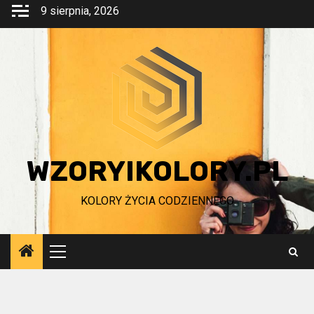
Przejdź
9 sierpnia, 2026
do
treści
WZORYIKOLORY.PL
KOLORY ŻYCIA CODZIENNEGO
Menu
główne