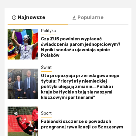
Najnowsze
Popularne
Polityka
Czy ZUS powinien wypłacać
świadczenia parom jednopłciowym?
Wyniki sondażu ujawniają opinie
Polaków
Świat
Oto propozycja przeredagowanego
tytułu: Priorytety niemieckiej
polityki ulegają zmianie. „Polska i
kraje bałtyckie stają się naszymi
kluczowymi partnerami”
Sport
Fabiański szczerze o powodach
przegranej rywalizacji ze Szczęsnym