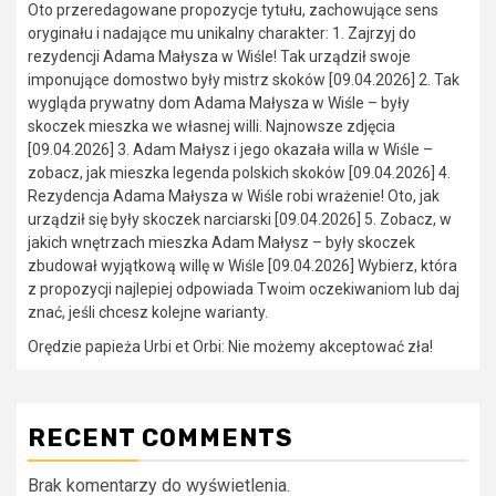
Oto przeredagowane propozycje tytułu, zachowujące sens
oryginału i nadające mu unikalny charakter: 1. Zajrzyj do
rezydencji Adama Małysza w Wiśle! Tak urządził swoje
imponujące domostwo były mistrz skoków [09.04.2026] 2. Tak
wygląda prywatny dom Adama Małysza w Wiśle – były
skoczek mieszka we własnej willi. Najnowsze zdjęcia
[09.04.2026] 3. Adam Małysz i jego okazała willa w Wiśle –
zobacz, jak mieszka legenda polskich skoków [09.04.2026] 4.
Rezydencja Adama Małysza w Wiśle robi wrażenie! Oto, jak
urządził się były skoczek narciarski [09.04.2026] 5. Zobacz, w
jakich wnętrzach mieszka Adam Małysz – były skoczek
zbudował wyjątkową willę w Wiśle [09.04.2026] Wybierz, która
z propozycji najlepiej odpowiada Twoim oczekiwaniom lub daj
znać, jeśli chcesz kolejne warianty.
Orędzie papieża Urbi et Orbi: Nie możemy akceptować zła!
RECENT COMMENTS
Brak komentarzy do wyświetlenia.