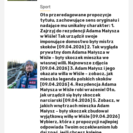
Sport
Oto przeredagowane propozycje
tytułu, zachowujące sens oryginału i
nadające mu unikalny charakter: 1.
Zajrzyj do rezydencji Adama Małysza
w Wiśle! Tak urządził swoje
imponujące domostwo były mistrz
skoków [09.04.2026] 2. Tak wygląda
prywatny dom Adama Małysza w
Wiśle – były skoczek mieszka we
własnej willi. Najnowsze zdjęcia
[09.04.2026] 3. Adam Małysz i jego
okazała willa w Wiśle – zobacz, jak
mieszka legenda polskich skoków
[09.04.2026] 4. Rezydencja Adama
Małysza w Wiśle robi wrażenie! Oto,
jak urządził się były skoczek
narciarski [09.04.2026] 5. Zobacz, w
jakich wnętrzach mieszka Adam
Małysz – były skoczek zbudował
wyjątkową willę w Wiśle [09.04.2026]
Wybierz, która z propozycji najlepiej
odpowiada Twoim oczekiwaniom lub
daj znać, jeśli chcesz kolejne