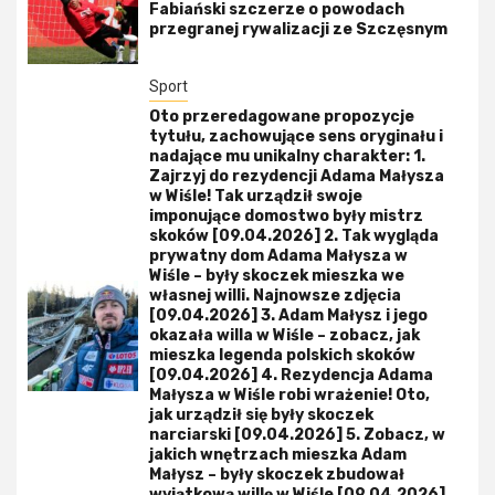
Fabiański szczerze o powodach
przegranej rywalizacji ze Szczęsnym
Sport
Oto przeredagowane propozycje
tytułu, zachowujące sens oryginału i
nadające mu unikalny charakter: 1.
Zajrzyj do rezydencji Adama Małysza
w Wiśle! Tak urządził swoje
imponujące domostwo były mistrz
skoków [09.04.2026] 2. Tak wygląda
prywatny dom Adama Małysza w
Wiśle – były skoczek mieszka we
własnej willi. Najnowsze zdjęcia
[09.04.2026] 3. Adam Małysz i jego
okazała willa w Wiśle – zobacz, jak
mieszka legenda polskich skoków
[09.04.2026] 4. Rezydencja Adama
Małysza w Wiśle robi wrażenie! Oto,
jak urządził się były skoczek
narciarski [09.04.2026] 5. Zobacz, w
jakich wnętrzach mieszka Adam
Małysz – były skoczek zbudował
wyjątkową willę w Wiśle [09.04.2026]