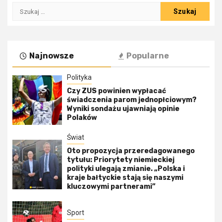
Szukaj:
Najnowsze
Popularne
Polityka
Czy ZUS powinien wypłacać
świadczenia parom jednopłciowym?
Wyniki sondażu ujawniają opinie
Polaków
Świat
Oto propozycja przeredagowanego
tytułu: Priorytety niemieckiej
polityki ulegają zmianie. „Polska i
kraje bałtyckie stają się naszymi
kluczowymi partnerami”
Sport