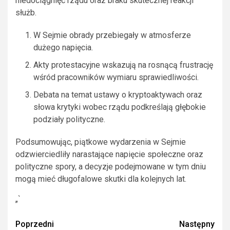
niedociągnięć rządu oraz braku skutecznej reakcji
służb.
W Sejmie obrady przebiegały w atmosferze
dużego napięcia.
Akty protestacyjne wskazują na rosnącą frustrację
wśród pracowników wymiaru sprawiedliwości.
Debata na temat ustawy o kryptoaktywach oraz
słowa krytyki wobec rządu podkreślają głębokie
podziały polityczne.
Podsumowując, piątkowe wydarzenia w Sejmie
odzwierciedliły narastające napięcie społeczne oraz
polityczne spory, a decyzje podejmowane w tym dniu
mogą mieć długofalowe skutki dla kolejnych lat.
„`
Zobacz
Poprzedni
Następny