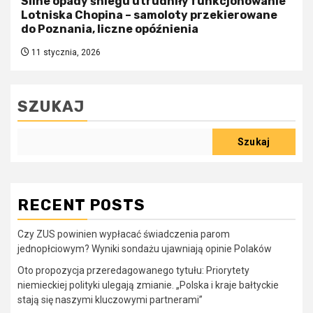
Silne opady śniegu utrudniły funkcjonowanie
Lotniska Chopina – samoloty przekierowane
do Poznania, liczne opóźnienia
11 stycznia, 2026
SZUKAJ
Szukaj
RECENT POSTS
Czy ZUS powinien wypłacać świadczenia parom
jednopłciowym? Wyniki sondażu ujawniają opinie Polaków
Oto propozycja przeredagowanego tytułu: Priorytety
niemieckiej polityki ulegają zmianie. „Polska i kraje bałtyckie
stają się naszymi kluczowymi partnerami”