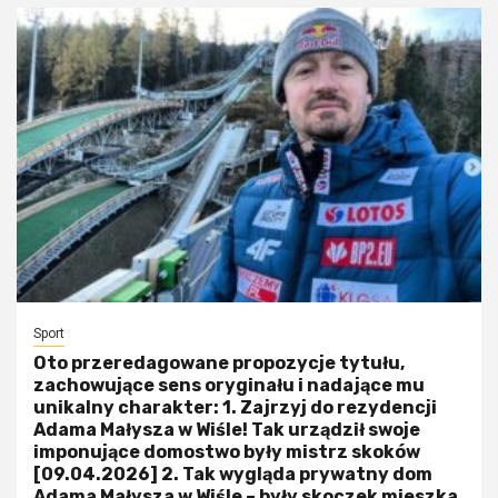
Sport
Oto przeredagowane propozycje tytułu,
zachowujące sens oryginału i nadające mu
unikalny charakter: 1. Zajrzyj do rezydencji
Adama Małysza w Wiśle! Tak urządził swoje
imponujące domostwo były mistrz skoków
[09.04.2026] 2. Tak wygląda prywatny dom
Adama Małysza w Wiśle – były skoczek mieszka