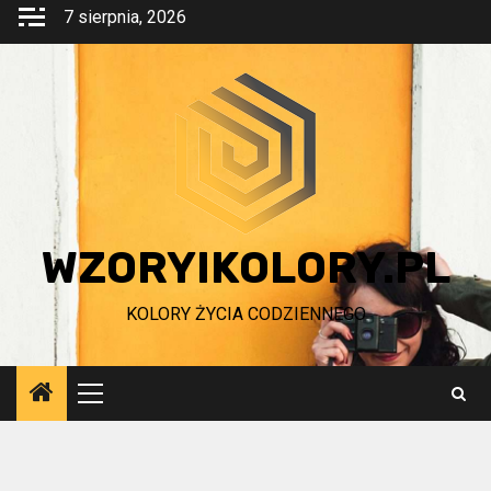
Przejdź
7 sierpnia, 2026
do
treści
WZORYIKOLORY.PL
KOLORY ŻYCIA CODZIENNEGO
Menu
główne