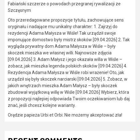
Fabiański szczerze o powodach przegranej rywalizacji ze
Szczęsnym
Oto przeredagowane propozycje tytułu, zachowujące sens
oryginału i nadające mu unikalny charakter: 1. Zajrzyj do
rezydencji Adama Małysza w Wiśle! Tak urządził swoje
imponujące domostwo były mistrz skoków [09.04.2026] 2. Tak
wygląda prywatny dom Adama Małysza w Wiśle – były
skoczek mieszka we własnej willi. Najnowsze zdjęcia
[09.04.2026] 3. Adam Małysz i jego okazała willa w Wiśle –
zobacz, jak mieszka legenda polskich skoków [09.04.2026] 4.
Rezydencja Adama Małysza w Wiśle robi wrażenie! Oto, jak
urządził się były skoczek narciarski [09.04.2026] 5. Zobacz, w
jakich wnętrzach mieszka Adam Małysz – były skoczek
zbudował wyjątkową willę w Wiśle [09.04.2026] Wybierz, która
z propozycji najlepiej odpowiada Twoim oczekiwaniom lub daj
znać, jeśli chcesz kolejne warianty.
Orędzie papieża Urbi et Orbi: Nie możemy akceptować zła!