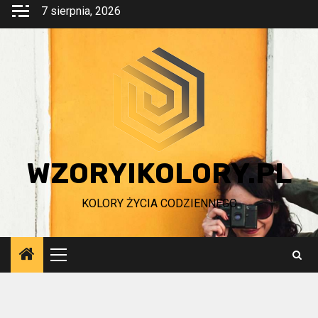
Przejdź
7 sierpnia, 2026
do
treści
WZORYIKOLORY.PL
KOLORY ŻYCIA CODZIENNEGO
Menu
główne