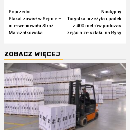
Zobacz
Poprzedni
Następny
Plakat zawisł w Sejmie –
Turystka przeżyła upadek
wpisy
interweniowała Straż
z 400 metrów podczas
Marszałkowska
zejścia ze szlaku na Rysy
ZOBACZ WIĘCEJ