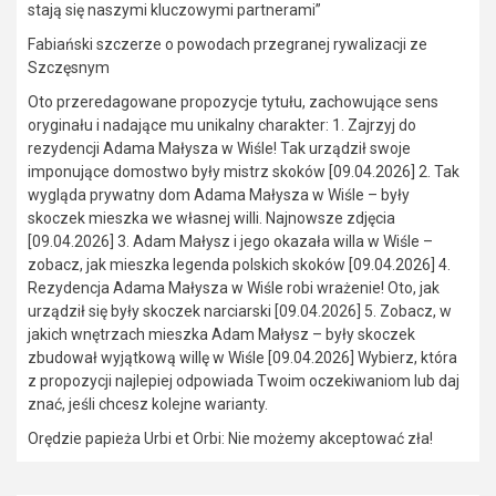
stają się naszymi kluczowymi partnerami”
Fabiański szczerze o powodach przegranej rywalizacji ze
Szczęsnym
Oto przeredagowane propozycje tytułu, zachowujące sens
oryginału i nadające mu unikalny charakter: 1. Zajrzyj do
rezydencji Adama Małysza w Wiśle! Tak urządził swoje
imponujące domostwo były mistrz skoków [09.04.2026] 2. Tak
wygląda prywatny dom Adama Małysza w Wiśle – były
skoczek mieszka we własnej willi. Najnowsze zdjęcia
[09.04.2026] 3. Adam Małysz i jego okazała willa w Wiśle –
zobacz, jak mieszka legenda polskich skoków [09.04.2026] 4.
Rezydencja Adama Małysza w Wiśle robi wrażenie! Oto, jak
urządził się były skoczek narciarski [09.04.2026] 5. Zobacz, w
jakich wnętrzach mieszka Adam Małysz – były skoczek
zbudował wyjątkową willę w Wiśle [09.04.2026] Wybierz, która
z propozycji najlepiej odpowiada Twoim oczekiwaniom lub daj
znać, jeśli chcesz kolejne warianty.
Orędzie papieża Urbi et Orbi: Nie możemy akceptować zła!