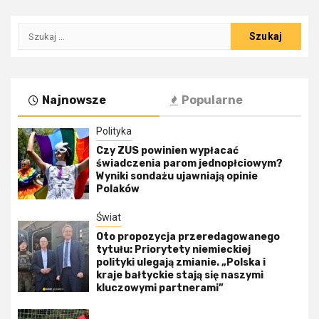
Szukaj:
Najnowsze
Popularne
Polityka
Czy ZUS powinien wypłacać
świadczenia parom jednopłciowym?
Wyniki sondażu ujawniają opinie
Polaków
Świat
Oto propozycja przeredagowanego
tytułu: Priorytety niemieckiej
polityki ulegają zmianie. „Polska i
kraje bałtyckie stają się naszymi
kluczowymi partnerami”