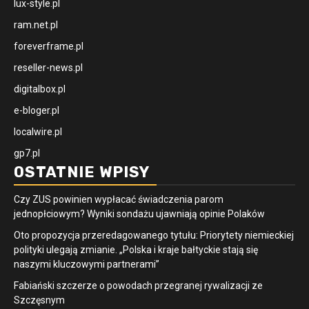
lux-style.pl
ram.net.pl
foreverframe.pl
reseller-news.pl
digitalbox.pl
e-bloger.pl
localwire.pl
gp7.pl
OSTATNIE WPISY
Czy ZUS powinien wypłacać świadczenia parom
jednopłciowym? Wyniki sondażu ujawniają opinie Polaków
Oto propozycja przeredagowanego tytułu: Priorytety niemieckiej
polityki ulegają zmianie. „Polska i kraje bałtyckie stają się
naszymi kluczowymi partnerami”
Fabiański szczerze o powodach przegranej rywalizacji ze
Szczęsnym