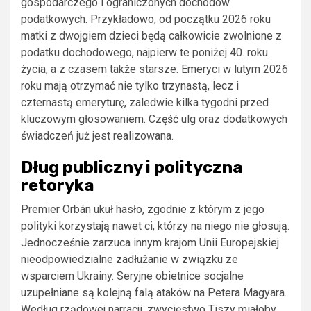
gospodarczego i ograniczonych dochodów
podatkowych. Przykładowo, od początku 2026 roku
matki z dwojgiem dzieci będą całkowicie zwolnione z
podatku dochodowego, najpierw te poniżej 40. roku
życia, a z czasem także starsze. Emeryci w lutym 2026
roku mają otrzymać nie tylko trzynastą, lecz i
czternastą emeryturę, zaledwie kilka tygodni przed
kluczowym głosowaniem. Część ulg oraz dodatkowych
świadczeń już jest realizowana.
Dług publiczny i polityczna
retoryka
Premier Orbán ukuł hasło, zgodnie z którym z jego
polityki korzystają nawet ci, którzy na niego nie głosują.
Jednocześnie zarzuca innym krajom Unii Europejskiej
nieodpowiedzialne zadłużanie w związku ze
wsparciem Ukrainy. Seryjne obietnice socjalne
uzupełniane są kolejną falą ataków na Petera Magyara.
Według rządowej narracji, zwycięstwo Tiszy miałoby