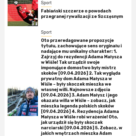
Sport
Fabiański szczerze o powodach
przegranej rywalizacji ze Szczęsnym
Sport
Oto przeredagowane propozycje
tytułu, zachowujące sens oryginału i
nadające mu unikalny charakter: 1.
Zajrzyj do rezydencji Adama Małysza
w Wiśle! Tak urządził swoje
imponujące domostwo były mistrz
skoków [09.04.2026] 2. Tak wygląda
prywatny dom Adama Małysza w
Wiśle – były skoczek mieszka we
własnej willi. Najnowsze zdjęcia
[09.04.2026] 3. Adam Małysz i jego
okazała willa w Wiśle – zobacz, jak
mieszka legenda polskich skoków
[09.04.2026] 4. Rezydencja Adama
Małysza w Wiśle robi wrażenie! Oto,
jak urządził się były skoczek
narciarski [09.04.2026] 5. Zobacz, w
jakich wnętrzach mieszka Adam