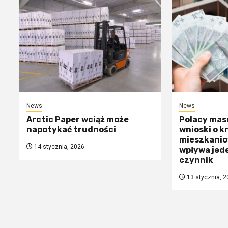
News
News
Arctic Paper wciąż może
Polacy mas
napotykać trudności
wnioski o k
mieszkanio
14 stycznia, 2026
wpływa jed
czynnik
13 stycznia, 2