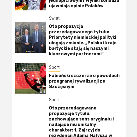
jednopłciowym? Wyniki sondażu
ujawniają opinie Polaków
Świat
Oto propozycja
przeredagowanego tytułu:
Priorytety niemieckiej polityki
ulegają zmianie. „Polska i kraje
bałtyckie stają się naszymi
kluczowymi partnerami”
Sport
Fabiański szczerze o powodach
przegranej rywalizacji ze
Szczęsnym
Sport
Oto przeredagowane
propozycje tytułu,
zachowujące sens oryginału i
nadające mu unikalny
charakter: 1. Zajrzyj do
rezydencji Adama Małysza w