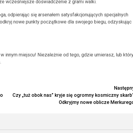
sze wcześniejsze doświadczenie z grami walki.
ga, odpierając się arsenałem satysfakcjonujących specjalnych
 i odkryj nowe punkty początkowe dla swojego biegu, odzyskując
w innym miejscu! Niezależnie od tego, gdzie umierasz, lub któr
.
Następn
 o
Czy „tuż obok nas” kryje się ogromny kosmiczny skarb
Odkryjmy nowe oblicze Merkureg