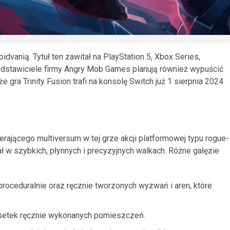
roidvanią. Tytuł ten zawitał na PlayStation 5, Xbox Series,
zedstawiciele firmy Angry Mob Games planują również wypuścić
 gra Trinity Fusion trafi na konsolę Switch już 1 sierpnia 2024
rającego multiversum w tej grze akcji platformowej typu rogue-
iał w szybkich, płynnych i precyzyjnych walkach. Różne gałęzie
ceduralnie oraz ręcznie tworzonych wyzwań i aren, które
 setek ręcznie wykonanych pomieszczeń.