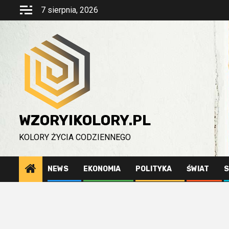
Przejdź
7 sierpnia, 2026
do
treści
WZORYIKOLORY.PL
KOLORY ŻYCIA CODZIENNEGO
NEWS
EKONOMIA
POLITYKA
ŚWIAT
S