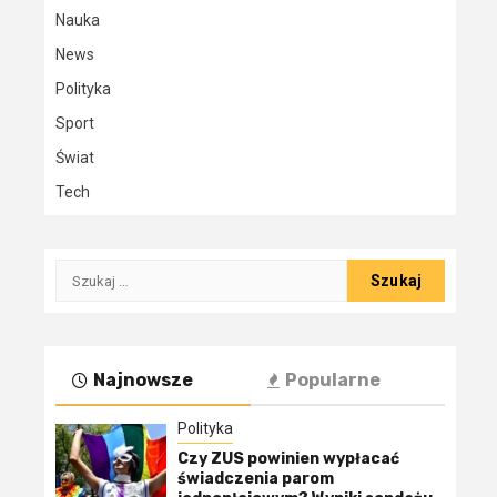
Nauka
News
Polityka
Sport
Świat
Tech
Szukaj:
Najnowsze
Popularne
Polityka
Czy ZUS powinien wypłacać
świadczenia parom