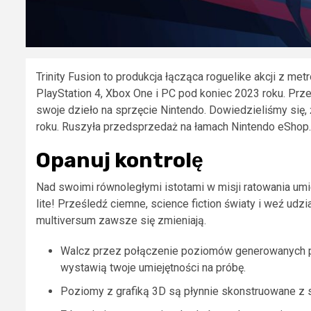
Trinity Fusion to produkcja łącząca roguelike akcji z met
PlayStation 4, Xbox One i PC pod koniec 2023 roku. Pr
swoje dzieło na sprzęcie Nintendo. Dowiedzieliśmy się, że
roku. Ruszyła przedsprzedaż na łamach Nintendo eShop.
Opanuj kontrolę
Nad swoimi równoległymi istotami w misji ratowania umie
lite! Prześledź ciemne, science fiction światy i weź udz
multiversum zawsze się zmieniają.
Walcz przez połączenie poziomów generowanych pro
wystawią twoje umiejętności na próbę.
Poziomy z grafiką 3D są płynnie skonstruowane z