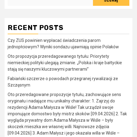
Szukaj
RECENT POSTS
Czy ZUS powinien wypłacać świadczenia parom
jednopłciowym? Wyniki sondażu ujawniają opinie Polaków
Oto propozycja przeredagowanego tytułu: Priorytety
niemieckiej polityki ulegają zmianie. „Polska i kraje bałtyckie
stają się naszymi kluczowymi partnerami”
Fabiański szczerze o powodach przegranej rywalizacji ze
Szczęsnym
Oto przeredagowane propozycje tytułu, zachowujące sens
oryginału i nadające mu unikalny charakter: 1. Zajrzyj do
rezydencji Adama Małysza w Wiśle! Tak urządził swoje
imponujące domostwo były mistrz skoków [09.04.2026] 2. Tak
wygląda prywatny dom Adama Małysza w Wiśle – były
skoczek mieszka we własnej willi. Najnowsze zdjęcia
[09.04.2026] 3. Adam Małysz i jego okazała willa w Wiśle –