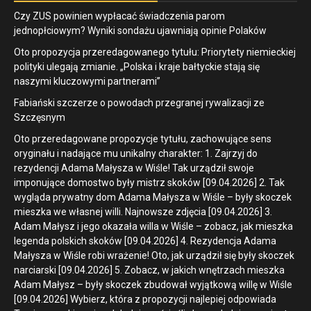
Czy ZUS powinien wypłacać świadczenia parom
jednopłciowym? Wyniki sondażu ujawniają opinie Polaków
Oto propozycja przeredagowanego tytułu: Priorytety niemieckiej
polityki ulegają zmianie. „Polska i kraje bałtyckie stają się
naszymi kluczowymi partnerami”
Fabiański szczerze o powodach przegranej rywalizacji ze
Szczęsnym
Oto przeredagowane propozycje tytułu, zachowujące sens
oryginału i nadające mu unikalny charakter: 1. Zajrzyj do
rezydencji Adama Małysza w Wiśle! Tak urządził swoje
imponujące domostwo były mistrz skoków [09.04.2026] 2. Tak
wygląda prywatny dom Adama Małysza w Wiśle – były skoczek
mieszka we własnej willi. Najnowsze zdjęcia [09.04.2026] 3.
Adam Małysz i jego okazała willa w Wiśle – zobacz, jak mieszka
legenda polskich skoków [09.04.2026] 4. Rezydencja Adama
Małysza w Wiśle robi wrażenie! Oto, jak urządził się były skoczek
narciarski [09.04.2026] 5. Zobacz, w jakich wnętrzach mieszka
Adam Małysz – były skoczek zbudował wyjątkową willę w Wiśle
[09.04.2026] Wybierz, która z propozycji najlepiej odpowiada