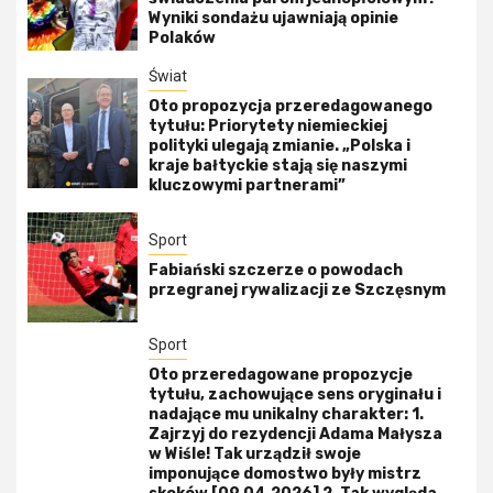
Wyniki sondażu ujawniają opinie
Polaków
Świat
Oto propozycja przeredagowanego
tytułu: Priorytety niemieckiej
polityki ulegają zmianie. „Polska i
kraje bałtyckie stają się naszymi
kluczowymi partnerami”
Sport
Fabiański szczerze o powodach
przegranej rywalizacji ze Szczęsnym
Sport
Oto przeredagowane propozycje
tytułu, zachowujące sens oryginału i
nadające mu unikalny charakter: 1.
Zajrzyj do rezydencji Adama Małysza
w Wiśle! Tak urządził swoje
imponujące domostwo były mistrz