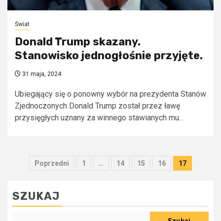
Świat
Donald Trump skazany.
Stanowisko jednogłośnie przyjęte.
31 maja, 2024
Ubiegający się o ponowny wybór na prezydenta Stanów
Zjednoczonych Donald Trump został przez ławę
przysięgłych uznany za winnego stawianych mu...
Stronicowanie
Poprzedni
1
…
14
15
16
17
wpisów
SZUKAJ