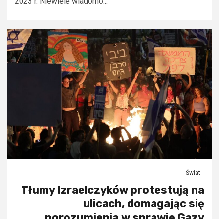
2023 r. Niewiele wiadomo...
Świat
Tłumy Izraelczyków protestują na
ulicach, domagając się
porozumienia w sprawie Gazy