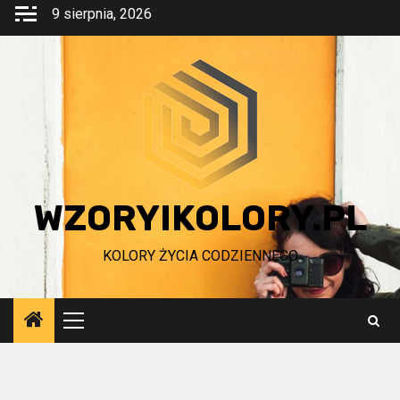
Przejdź
9 sierpnia, 2026
do
treści
WZORYIKOLORY.PL
KOLORY ŻYCIA CODZIENNEGO
Menu
główne