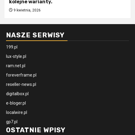
kolejne warianty.
9 kwietnia, 2026
NASZE SERWISY
199.pl
lux-style.pl
ram.net.pl
foreverframe.pl
reseller-news.pl
digitalbox.pl
e-bloger.pl
localwire.pl
gp7.pl
OSTATNIE WPISY