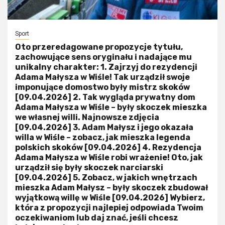
Sport
Oto przeredagowane propozycje tytułu,
zachowujące sens oryginału i nadające mu
unikalny charakter: 1. Zajrzyj do rezydencji
Adama Małysza w Wiśle! Tak urządził swoje
imponujące domostwo były mistrz skoków
[09.04.2026] 2. Tak wygląda prywatny dom
Adama Małysza w Wiśle – były skoczek mieszka
we własnej willi. Najnowsze zdjęcia
[09.04.2026] 3. Adam Małysz i jego okazała
willa w Wiśle – zobacz, jak mieszka legenda
polskich skoków [09.04.2026] 4. Rezydencja
Adama Małysza w Wiśle robi wrażenie! Oto, jak
urządził się były skoczek narciarski
[09.04.2026] 5. Zobacz, w jakich wnętrzach
mieszka Adam Małysz – były skoczek zbudował
wyjątkową willę w Wiśle [09.04.2026] Wybierz,
która z propozycji najlepiej odpowiada Twoim
oczekiwaniom lub daj znać, jeśli chcesz