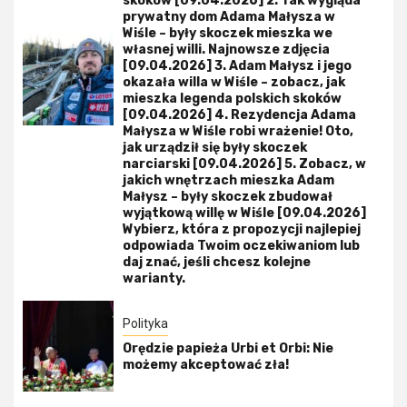
skoków [09.04.2026] 2. Tak wygląda
prywatny dom Adama Małysza w
Wiśle – były skoczek mieszka we
własnej willi. Najnowsze zdjęcia
[09.04.2026] 3. Adam Małysz i jego
okazała willa w Wiśle – zobacz, jak
mieszka legenda polskich skoków
[09.04.2026] 4. Rezydencja Adama
Małysza w Wiśle robi wrażenie! Oto,
jak urządził się były skoczek
narciarski [09.04.2026] 5. Zobacz, w
jakich wnętrzach mieszka Adam
Małysz – były skoczek zbudował
wyjątkową willę w Wiśle [09.04.2026]
Wybierz, która z propozycji najlepiej
odpowiada Twoim oczekiwaniom lub
daj znać, jeśli chcesz kolejne
warianty.
Polityka
Orędzie papieża Urbi et Orbi: Nie
możemy akceptować zła!