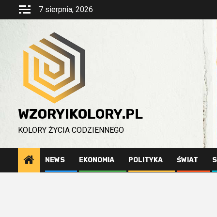
Przejdź
7 sierpnia, 2026
do
treści
WZORYIKOLORY.PL
KOLORY ŻYCIA CODZIENNEGO
NEWS
EKONOMIA
POLITYKA
ŚWIAT
S