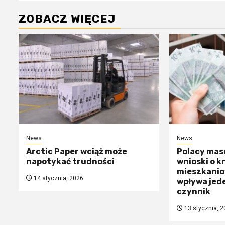
ZOBACZ WIĘCEJ
News
News
Arctic Paper wciąż może
Polacy mas
napotykać trudności
wnioski o k
mieszkanio
14 stycznia, 2026
wpływa jed
czynnik
13 stycznia, 2