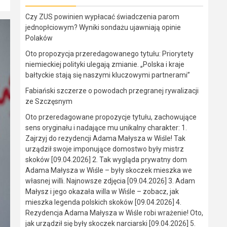
Czy ZUS powinien wypłacać świadczenia parom
jednopłciowym? Wyniki sondażu ujawniają opinie
Polaków
Oto propozycja przeredagowanego tytułu: Priorytety
niemieckiej polityki ulegają zmianie. „Polska i kraje
bałtyckie stają się naszymi kluczowymi partnerami”
Fabiański szczerze o powodach przegranej rywalizacji
ze Szczęsnym
Oto przeredagowane propozycje tytułu, zachowujące
sens oryginału i nadające mu unikalny charakter: 1.
Zajrzyj do rezydencji Adama Małysza w Wiśle! Tak
urządził swoje imponujące domostwo były mistrz
skoków [09.04.2026] 2. Tak wygląda prywatny dom
Adama Małysza w Wiśle – były skoczek mieszka we
własnej willi. Najnowsze zdjęcia [09.04.2026] 3. Adam
Małysz i jego okazała willa w Wiśle – zobacz, jak
mieszka legenda polskich skoków [09.04.2026] 4.
Rezydencja Adama Małysza w Wiśle robi wrażenie! Oto,
jak urządził się były skoczek narciarski [09.04.2026] 5.