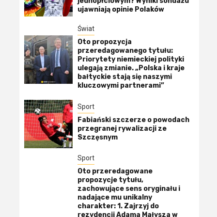
jednopłciowym? Wyniki sondażu
ujawniają opinie Polaków
Świat
Oto propozycja
przeredagowanego tytułu:
Priorytety niemieckiej polityki
ulegają zmianie. „Polska i kraje
bałtyckie stają się naszymi
kluczowymi partnerami”
Sport
Fabiański szczerze o powodach
przegranej rywalizacji ze
Szczęsnym
Sport
Oto przeredagowane
propozycje tytułu,
zachowujące sens oryginału i
nadające mu unikalny
charakter: 1. Zajrzyj do
rezydencji Adama Małysza w