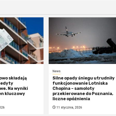
News
owo składają
Silne opady śniegu utrudniły
redyty
funkcjonowanie Lotniska
we. Na wyniki
Chopina – samoloty
en kluczowy
przekierowane do Poznania,
liczne opóźnienia
026
11 stycznia, 2026