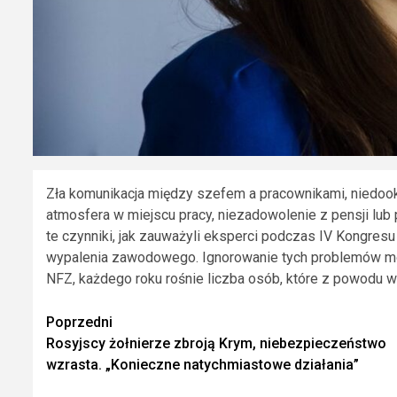
Zła komunikacja między szefem a pracownikami, niedoo
atmosfera w miejscu pracy, niezadowolenie z pensji lub
te czynniki, jak zauważyli eksperci podczas IV Kongres
wypalenia zawodowego. Ignorowanie tych problemów m
NFZ, każdego roku rośnie liczba osób, które z powodu wyp
Zobacz
Poprzedni
Rosyjscy żołnierze zbroją Krym, niebezpieczeństwo
wpisy
wzrasta. „Konieczne natychmiastowe działania”