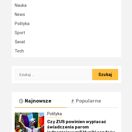
Nauka
News
Polityka
Sport
Świat
Tech
Szukaj:
Najnowsze
Popularne
Polityka
Czy ZUS powinien wypłacać
świadczenia parom